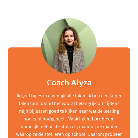
Coach Alyza
Ik geef bijles in eigenlijk alle talen, ik ben een super
talen fan! Ik vind het vooral belangrijk om tijdens
mijn bijlessen goed te kijken naar wat de leerling
nou echt nodig heeft. Vaak ligt het probleem
namelijk niet bij de stof zelf, maar bij de manier
waarop ze de stof leren op school. Daarom probeer