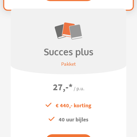
Succes plus
Pakket
27,-
*
/ p.u.
€ 440,- korting
40 uur bijles