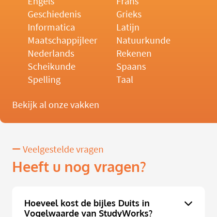
Engels
Frans
Geschiedenis
Grieks
Informatica
Latijn
Maatschappijleer
Natuurkunde
Nederlands
Rekenen
Scheikunde
Spaans
Spelling
Taal
Bekijk al onze vakken
Veelgestelde vragen
Heeft u nog vragen?
Hoeveel kost de bijles Duits in
Vogelwaarde van StudyWorks?