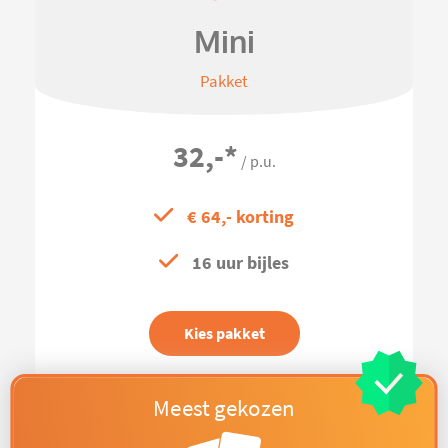
Mini
Pakket
32,-
*
/ p.u.
€ 64,- korting
16 uur bijles
Kies pakket