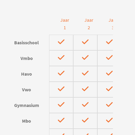
Jaar
Jaar
Jaar
J
1
2
3
Basisschool
Vmbo
Havo
Vwo
Gymnasium
Mbo