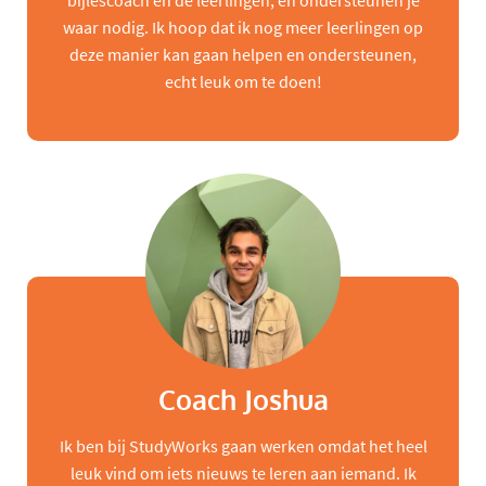
bijlescoach en de leerlingen, en ondersteunen je
waar nodig. Ik hoop dat ik nog meer leerlingen op
deze manier kan gaan helpen en ondersteunen,
echt leuk om te doen!
Coach Joshua
Ik ben bij StudyWorks gaan werken omdat het heel
leuk vind om iets nieuws te leren aan iemand. Ik