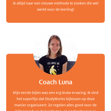
ik altijd naar een nieuwe methode te zoeken die wel
werkt voor de leerling!
Coach Luna
Mijn eerste bijles was een erg leuke ervaring. Ik vind
het superfijn dat StudyWorks bijlessen op deze
manier organiseert. Ze regelen alles goed voor de