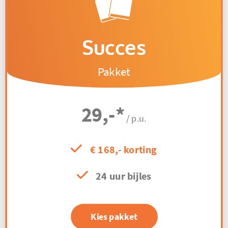
Succes
Pakket
29,-
*
/ p.u.
€ 168,- korting
24 uur bijles
Kies pakket