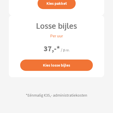
Kies pakket
Losse bijles
Per uur
37,-
*
/ p.u.
Kies losse bijles
*Eénmalig €35,- administratiekosten