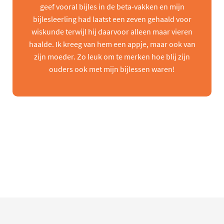
geef vooral bijles in de beta-vakken en mijn
bijlesleerling had laatst een zeven gehaald voor
wiskunde terwijl hij daarvoor alleen maar vieren
haalde. Ik kreeg van hem een appje, maar ook van
zijn moeder. Zo leuk om te merken hoe blij zijn
ouders ook met mijn bijlessen waren!