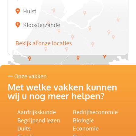
Hulst
Kloosterzande
Bekijk al onze locaties
Onze vakken
Met welke vakken kunnen
wij u nog meer helpen?
Aardrijkskunde
Bedrijfseconomie
Begrijpend lezen
Biologie
Duits
Economie