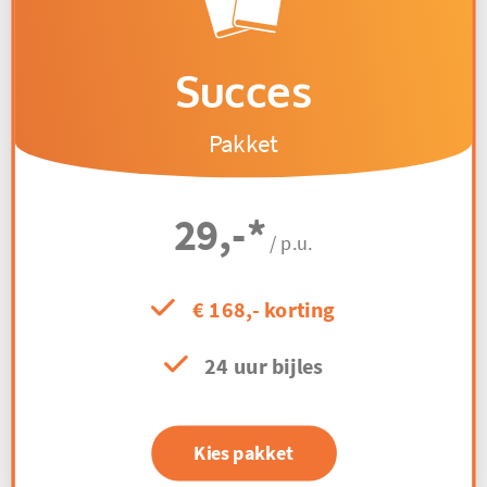
Succes
Pakket
29,-
*
/ p.u.
€ 168,- korting
24 uur bijles
Kies pakket