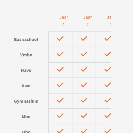
Jaar
Jaar
Jaar
J
1
2
3
Basisschool
Vmbo
Havo
Vwo
Gymnasium
Mbo
Hbo