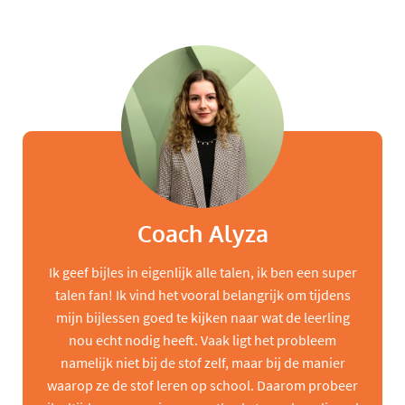
Coach Alyza
Ik geef bijles in eigenlijk alle talen, ik ben een super
talen fan! Ik vind het vooral belangrijk om tijdens
mijn bijlessen goed te kijken naar wat de leerling
nou echt nodig heeft. Vaak ligt het probleem
namelijk niet bij de stof zelf, maar bij de manier
waarop ze de stof leren op school. Daarom probeer