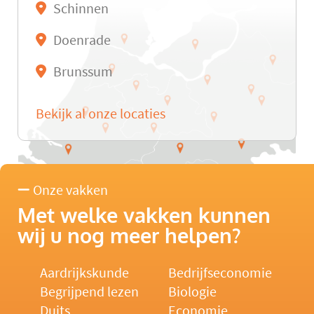
Schinnen
Doenrade
Brunssum
Bekijk al onze locaties
Onze vakken
Met welke vakken kunnen
wij u nog meer helpen?
Aardrijkskunde
Bedrijfseconomie
Begrijpend lezen
Biologie
Duits
Economie