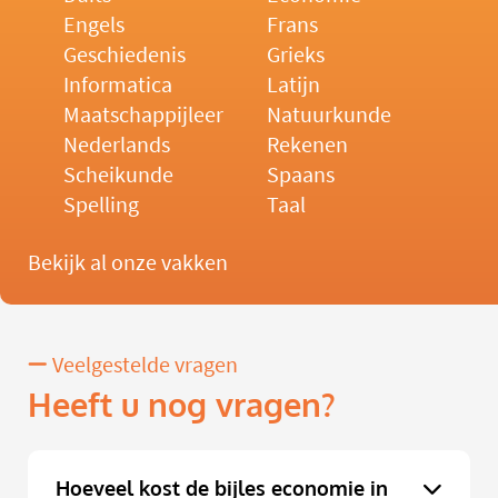
Engels
Frans
Geschiedenis
Grieks
Informatica
Latijn
Maatschappijleer
Natuurkunde
Nederlands
Rekenen
Scheikunde
Spaans
Spelling
Taal
Bekijk al onze vakken
Veelgestelde vragen
Heeft u nog vragen?
Hoeveel kost de bijles economie in