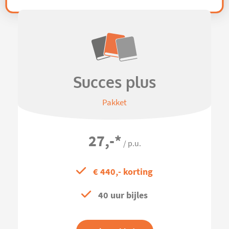
Succes plus
Pakket
27,-
*
/ p.u.
€ 440,- korting
40 uur bijles