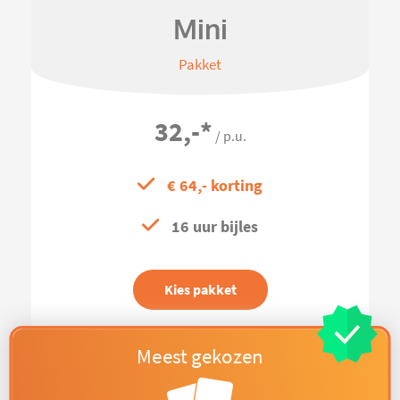
Mini
Pakket
32,-
*
/ p.u.
€ 64,- korting
16 uur bijles
Kies pakket