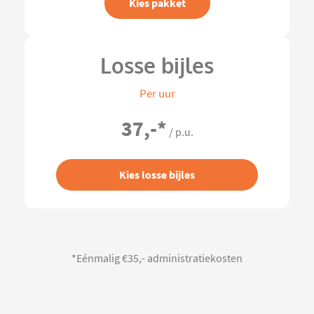
Kies pakket
Losse bijles
Per uur
37,-
*
/ p.u.
Kies losse bijles
*Eénmalig €35,- administratiekosten