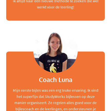
ik altijd naar een nieuwe methode te zoeken die wel
werkt voor de leerling!
Coach Luna
Mijn eerste bijles was een erg leuke ervaring. Ik vind
het superfijn dat StudyWorks bijlessen op deze
manier organiseert. Ze regelen alles goed voor de
bijlescoach en de leerlingen, en ondersteunen je