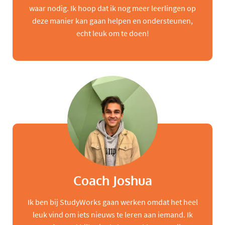
waar nodig. Ik hoop dat ik nog meer leerlingen op
deze manier kan gaan helpen en ondersteunen,
echt leuk om te doen!
Coach Joshua
Ik ben bij StudyWorks gaan werken omdat het heel
leuk vind om iets nieuws te leren aan iemand. Ik