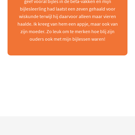
geef vooral bijles in de beta-vakken en mijn
bijlesleerling had laatst een zeven gehaald voor
wiskunde terwijl hij daarvoor alleen maar vieren
haalde. Ik kreeg van hem een appje, maar ook van
zijn moeder. Zo leuk om te merken hoe blij zijn
ouders ook met mijn bijlessen waren!