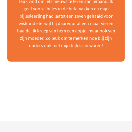
leuk vind om iets nieuws te leren aan iemand. Ik
geef vooral bijles in de beta-vakken en mijn
bijlesleerling had laatst een zeven gehaald voor
wiskunde terwijl hij daarvoor alleen maar vieren
haalde. Ik kreeg van hem een appje, maar ook van
zijn moeder. Zo leuk om te merken hoe blij zijn
ouders ook met mijn bijlessen waren!