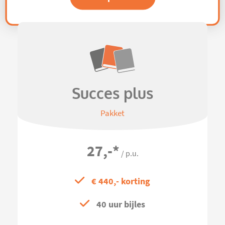
Succes plus
Pakket
27,-
*
/ p.u.
€ 440,- korting
40 uur bijles