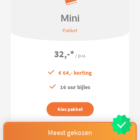
Mini
Pakket
32,-
*
/ p.u.
€ 64,- korting
16 uur bijles
Kies pakket