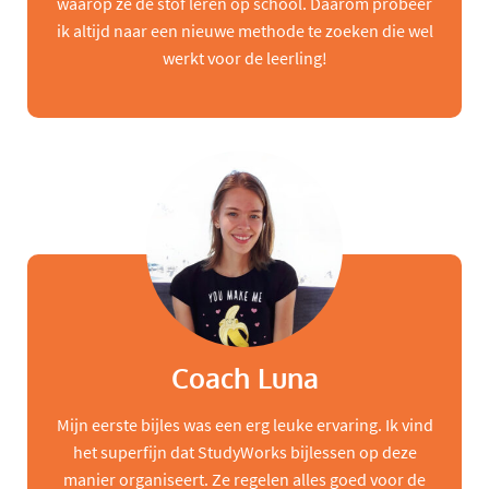
waarop ze de stof leren op school. Daarom probeer
ik altijd naar een nieuwe methode te zoeken die wel
werkt voor de leerling!
Coach Luna
Mijn eerste bijles was een erg leuke ervaring. Ik vind
het superfijn dat StudyWorks bijlessen op deze
manier organiseert. Ze regelen alles goed voor de