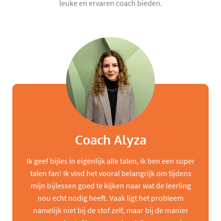
leuke en ervaren coach bieden.
Coach Alyza
Ik geef bijles in eigenlijk alle talen, ik ben een super
talen fan! Ik vind het vooral belangrijk om tijdens
mijn bijlessen goed te kijken naar wat de leerling
nou echt nodig heeft. Vaak ligt het probleem
namelijk niet bij de stof zelf, maar bij de manier