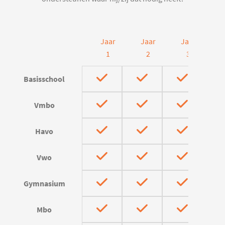
Jaar
Jaar
Jaar
J
1
2
3
Basisschool
Vmbo
Havo
Vwo
Gymnasium
Mbo