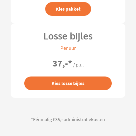
Kies pakket
Losse bijles
Per uur
37,-
*
/ p.u.
Kies losse bijles
*Eénmalig €35,- administratiekosten