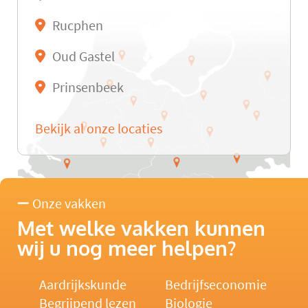
Rucphen
Oud Gastel
Prinsenbeek
Bekijk al onze locaties
Onze vakken
Met welke vakken kunnen
wij u nog meer helpen?
Aardrijkskunde
Bedrijfseconomie
Begrijpend lezen
Biologie