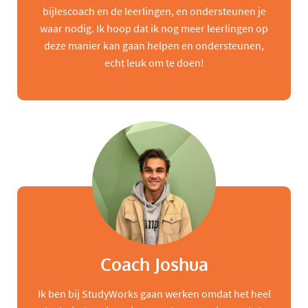
bijlescoach en de leerlingen, en ondersteunen je
waar nodig. Ik hoop dat ik nog meer leerlingen op
deze manier kan gaan helpen en ondersteunen,
echt leuk om te doen!
Coach Joshua
Ik ben bij StudyWorks gaan werken omdat het heel