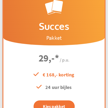
Succes
Pakket
29,-
*
/ p.u.
€ 168,- korting
24 uur bijles
Kies pakket