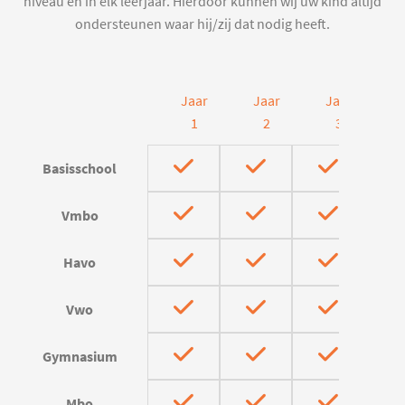
niveau en in elk leerjaar. Hierdoor kunnen wij uw kind altijd
ondersteunen waar hij/zij dat nodig heeft.
Jaar
Jaar
Jaar
J
1
2
3
Basisschool
Vmbo
Havo
Vwo
Gymnasium
Mbo