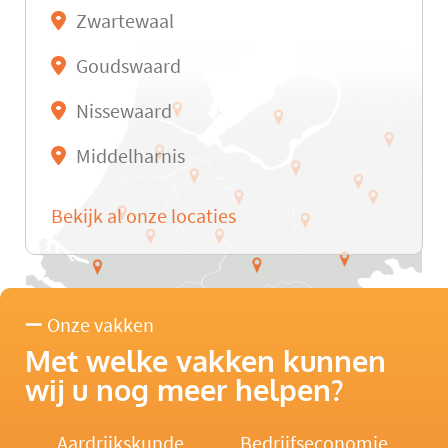
Zwartewaal
Goudswaard
Nissewaard
Middelharnis
Bekijk al onze locaties
Onze vakken
Met welke vakken kunnen
wij u nog meer helpen?
Aardrijkskunde
Bedrijfseconomie