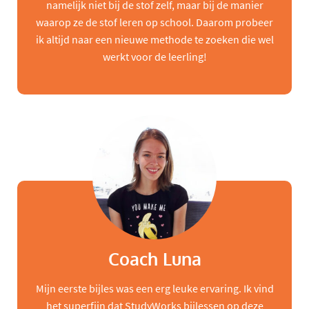
namelijk niet bij de stof zelf, maar bij de manier
waarop ze de stof leren op school. Daarom probeer
ik altijd naar een nieuwe methode te zoeken die wel
werkt voor de leerling!
Coach Luna
Mijn eerste bijles was een erg leuke ervaring. Ik vind
het superfijn dat StudyWorks bijlessen op deze