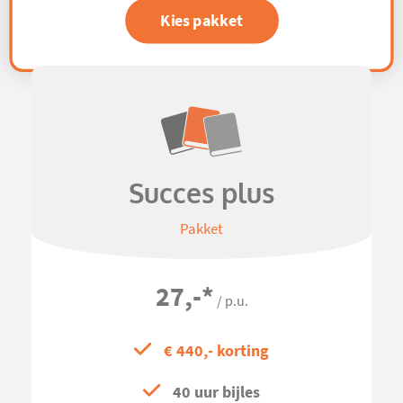
Kies pakket
Succes plus
Pakket
27,-
*
/ p.u.
€ 440,- korting
40 uur bijles