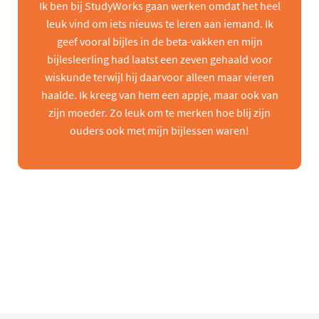
Ik ben bij StudyWorks gaan werken omdat het heel
leuk vind om iets nieuws te leren aan iemand. Ik
geef vooral bijles in de beta-vakken en mijn
bijlesleerling had laatst een zeven gehaald voor
wiskunde terwijl hij daarvoor alleen maar vieren
haalde. Ik kreeg van hem een appje, maar ook van
zijn moeder. Zo leuk om te merken hoe blij zijn
ouders ook met mijn bijlessen waren!