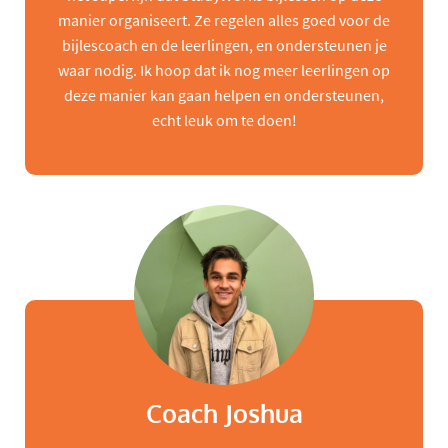
manier organiseert. Ze regelen alles goed voor de
bijlescoach en de leerlingen, en ondersteunen je
waar nodig. Ik hoop dat ik nog meer leerlingen op
deze manier kan gaan helpen en ondersteunen,
echt leuk om te doen!
Coach Joshua