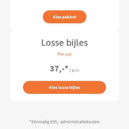
Kies pakket
Losse bijles
Per uur
37,-
*
/ p.u.
Kies losse bijles
*Eénmalig €35,- administratiekosten