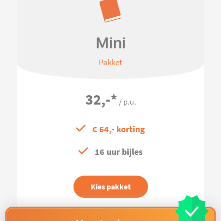
Mini
Pakket
32,-
*
/ p.u.
€ 64,- korting
16 uur bijles
Kies pakket