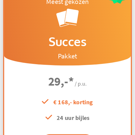
Succes
Pakket
29,-
*
/ p.u.
€ 168,- korting
24 uur bijles