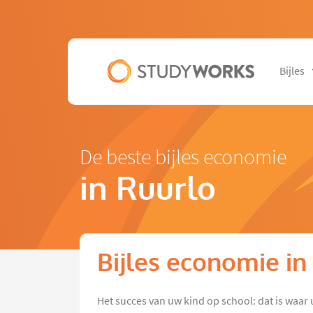
Bijles
De beste bijles economie
in Ruurlo
Bijles economie in
Het succes van uw kind op school: dat is waar 