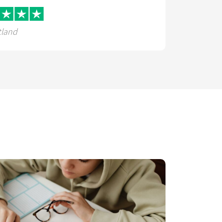
tland