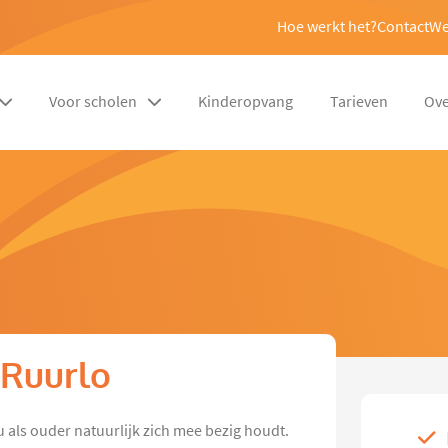
Hoe werkt het?
Contact
We
Voor scholen
Kinderopvang
Tarieven
Ove
 Ruurlo
u als ouder natuurlijk zich mee bezig houdt.