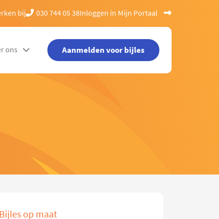
rken bij
030 744 05 38
Inloggen in Mijn Portaal
Aanmelden voor bijles
r ons
Bijles op maat