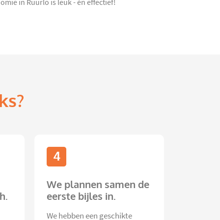
ie in Ruurlo is leuk - én effectief!
ks?
4
We plannen samen de
h.
eerste bijles in.
We hebben een geschikte