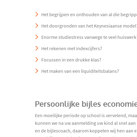
Het begrijpen en onthouden van al die begripp
Het doorgronden van het Keynesiaanse model
Enorme studiestress vanwege te veel huiswerk
Het rekenen met indexcijfers?
Focussen in een drukke klas?
Het maken van een liquiditeitsbalans?
Persoonlijke bijles economi
Een moeilijke periode op school is vervelend, ma
kunnen we na uw aanmelding uw kind al snel aan ee
en de bijlescoach, daarom koppelen wij hen aan el