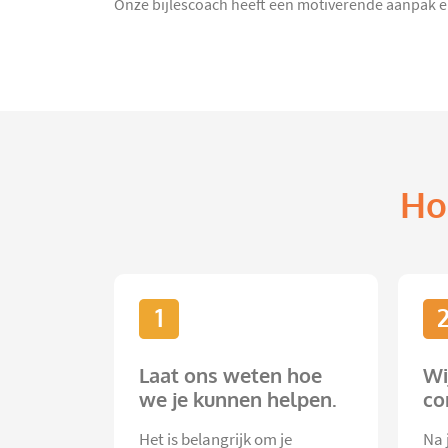
Onze bijlescoach heeft een motiverende aanpak en z
Ho
1
Laat ons weten hoe
Wi
we je kunnen helpen.
co
Het is belangrijk om je
Na 