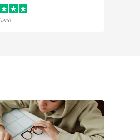
tland