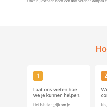
Onze bijlescoach heeft een motiverende aanpak en z
Ho
1
Laat ons weten hoe
Wi
we je kunnen helpen.
co
Het is belangrijk om je
Na 