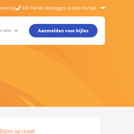
rken bij
030 744 05 38
Inloggen in Mijn Portaal
Aanmelden voor bijles
r ons
Bijles op maat