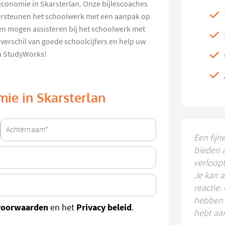
s economie in Skarsterlan. Onze bijlescoaches
ersteunen het schoolwerk met een aanpak op
ren mogen assisteren bij het schoolwerk met
 verschil van goede schoolcijfers en help uw
an StudyWorks!
mie in Skarsterlan
Een fijn
bieden 
verloop
Je kan a
reactie.
hebben k
voorwaarden
Privacy beleid
en het
.
hebt aa