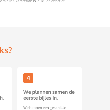
ie in Skarsterlan is leuk - én effectief!
ks?
4
We plannen samen de
h.
eerste bijles in.
We hebben een geschikte