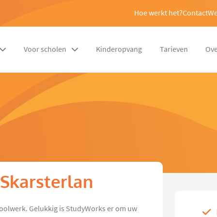
Hoe werkt het?
Contact
We
Voor scholen
Kinderopvang
Tarieven
Ove
 Skarsterlan
oolwerk. Gelukkig is StudyWorks er om uw