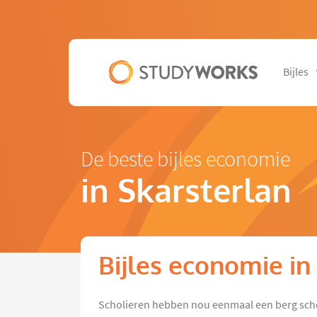
Bijles
De beste bijles economie
in Skarsterlan
Bijles economie in
Scholieren hebben nou eenmaal een berg sch