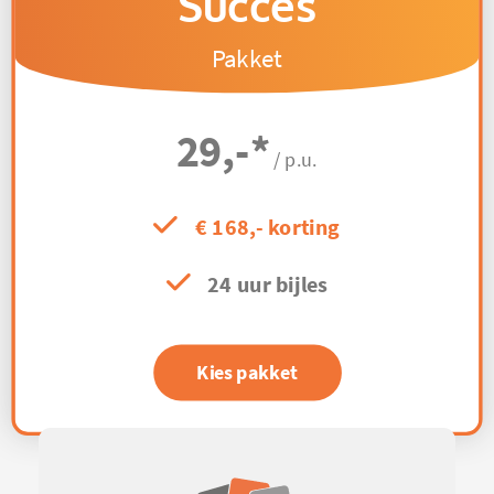
Succes
Pakket
29,-
*
/ p.u.
€ 168,- korting
24 uur bijles
Kies pakket