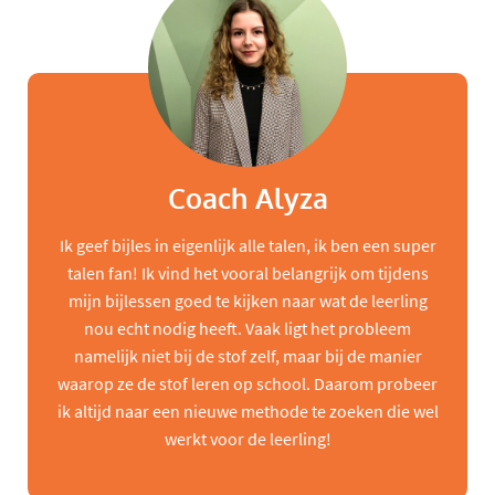
Coach Alyza
Ik geef bijles in eigenlijk alle talen, ik ben een super
talen fan! Ik vind het vooral belangrijk om tijdens
mijn bijlessen goed te kijken naar wat de leerling
nou echt nodig heeft. Vaak ligt het probleem
namelijk niet bij de stof zelf, maar bij de manier
waarop ze de stof leren op school. Daarom probeer
ik altijd naar een nieuwe methode te zoeken die wel
werkt voor de leerling!