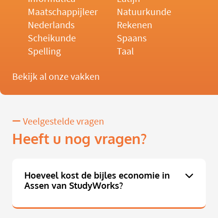
Maatschappijleer
Natuurkunde
Nederlands
Rekenen
Scheikunde
Spaans
Spelling
Taal
Bekijk al onze vakken
Veelgestelde vragen
Heeft u nog vragen?
Hoeveel kost de bijles economie in
Assen van StudyWorks?