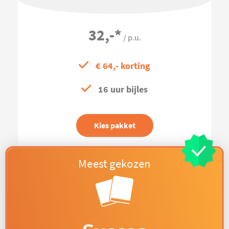
32,-
*
/ p.u.
€ 64,- korting
16 uur bijles
Kies pakket