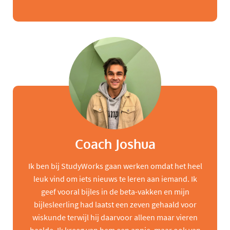
Coach Joshua
Ik ben bij StudyWorks gaan werken omdat het heel
leuk vind om iets nieuws te leren aan iemand. Ik
geef vooral bijles in de beta-vakken en mijn
bijlesleerling had laatst een zeven gehaald voor
wiskunde terwijl hij daarvoor alleen maar vieren