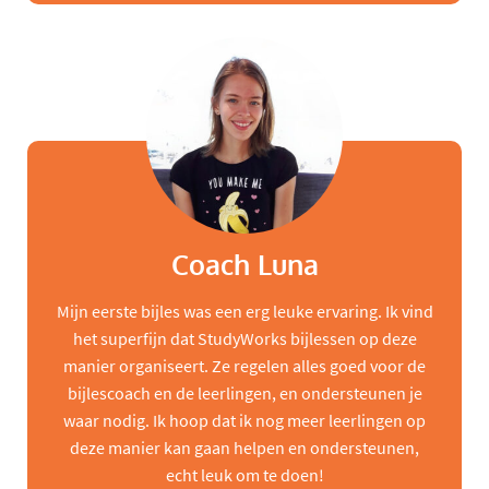
Coach Luna
Mijn eerste bijles was een erg leuke ervaring. Ik vind
het superfijn dat StudyWorks bijlessen op deze
manier organiseert. Ze regelen alles goed voor de
bijlescoach en de leerlingen, en ondersteunen je
waar nodig. Ik hoop dat ik nog meer leerlingen op
deze manier kan gaan helpen en ondersteunen,
echt leuk om te doen!