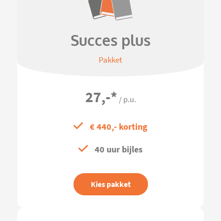
Succes plus
Pakket
27,-
*
/ p.u.
€ 440,- korting
40 uur bijles
Kies pakket