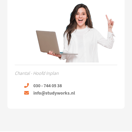
Chantal - Hoofd Inplan
030 - 744 05 38
info@studyworks.nl