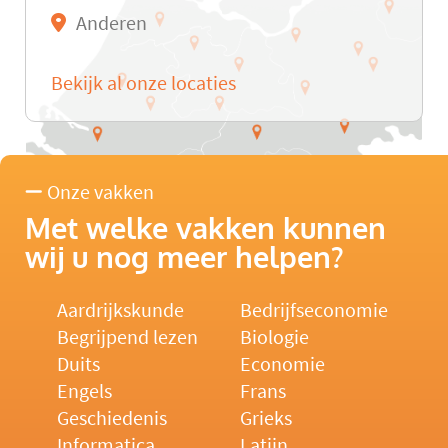
Anderen
Bekijk al onze locaties
Onze vakken
Met welke vakken kunnen
wij u nog meer helpen?
Aardrijkskunde
Bedrijfseconomie
Begrijpend lezen
Biologie
Duits
Economie
Engels
Frans
Geschiedenis
Grieks
Informatica
Latijn