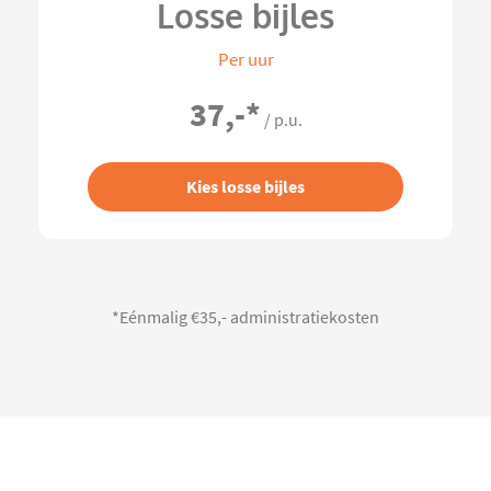
Losse bijles
Per uur
37,-
*
/ p.u.
Kies losse bijles
*Eénmalig €35,- administratiekosten