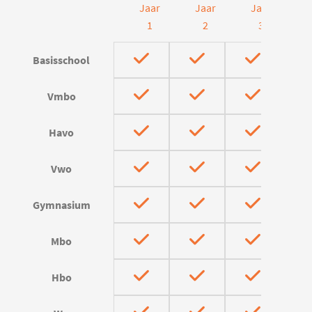
Jaar
Jaar
Jaar
J
1
2
3
Basisschool
Vmbo
Havo
Vwo
Gymnasium
Mbo
Hbo