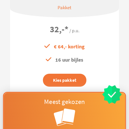
Pakket
32,-
*
/ p.u.
€ 64,- korting
16 uur bijles
Kies pakket