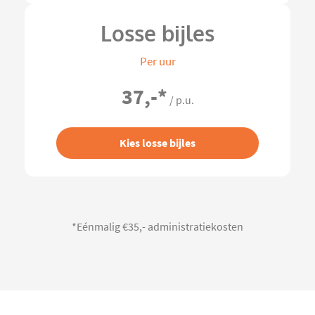
Losse bijles
Per uur
37,-
*
/ p.u.
Kies losse bijles
*Eénmalig €35,- administratiekosten