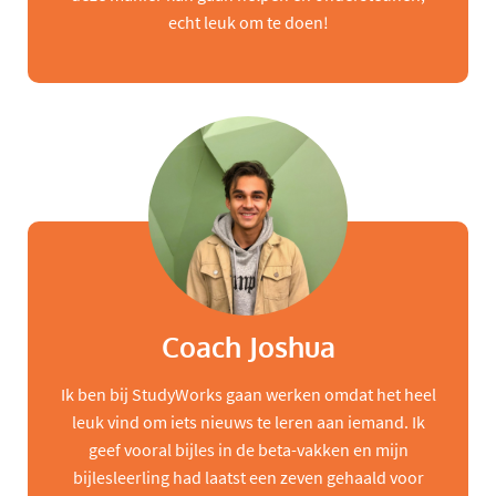
echt leuk om te doen!
Coach Joshua
Ik ben bij StudyWorks gaan werken omdat het heel
leuk vind om iets nieuws te leren aan iemand. Ik
geef vooral bijles in de beta-vakken en mijn
bijlesleerling had laatst een zeven gehaald voor