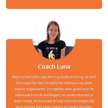
Coach Luna
Mijn eerste bijles was een erg leuke ervaring. Ik vind
het superfijn dat StudyWorks bijlessen op deze
manier organiseert. Ze regelen alles goed voor de
bijlescoach en de leerlingen, en ondersteunen je
waar nodig. Ik hoop dat ik nog meer leerlingen op
deze manier kan gaan helpen en ondersteunen,