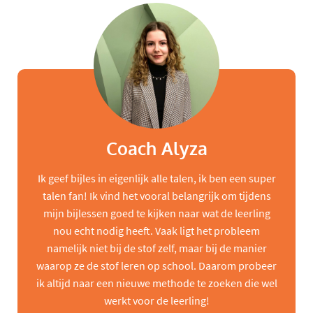
Coach Alyza
Ik geef bijles in eigenlijk alle talen, ik ben een super
talen fan! Ik vind het vooral belangrijk om tijdens
mijn bijlessen goed te kijken naar wat de leerling
nou echt nodig heeft. Vaak ligt het probleem
namelijk niet bij de stof zelf, maar bij de manier
waarop ze de stof leren op school. Daarom probeer
ik altijd naar een nieuwe methode te zoeken die wel
werkt voor de leerling!