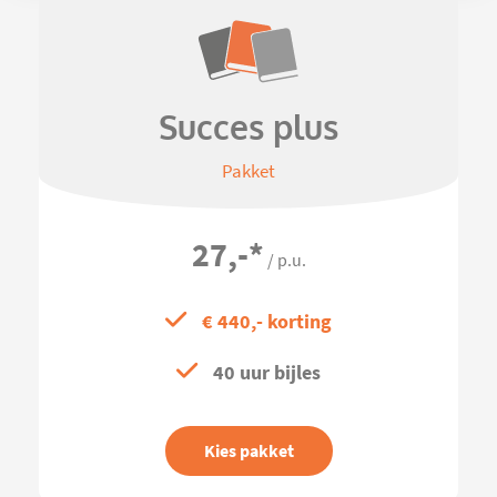
Succes plus
Pakket
27,-
*
/ p.u.
€ 440,- korting
40 uur bijles
Kies pakket