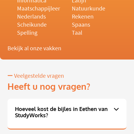
Informatica
Latijn
Maatschappijleer
Natuurkunde
Nederlands
Rekenen
Scheikunde
Spaans
Spelling
Taal
Bekijk al onze vakken
Veelgestelde vragen
Heeft u nog vragen?
Hoeveel kost de bijles in Eethen van
StudyWorks?