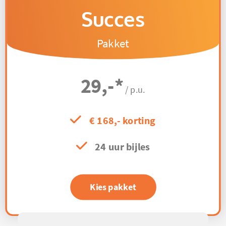
Succes
Pakket
29,-
*
/ p.u.
€ 168,- korting
24 uur bijles
Kies pakket