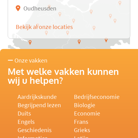
Oudheusden
Bekijk al onze locaties
Onze vakken
Met welke vakken kunnen
wij u helpen?
Aardrijkskunde
Bedrijfseconomie
Begrijpend lezen
Biologie
Duits
Economie
Engels
Frans
Geschiedenis
Grieks