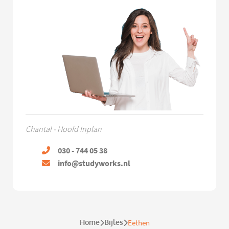
Chantal - Hoofd Inplan
030 - 744 05 38
info@studyworks.nl
Home
Bijles
Eethen