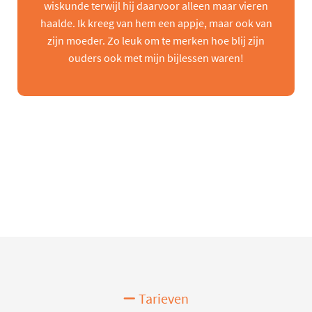
wiskunde terwijl hij daarvoor alleen maar vieren
haalde. Ik kreeg van hem een appje, maar ook van
zijn moeder. Zo leuk om te merken hoe blij zijn
ouders ook met mijn bijlessen waren!
Tarieven