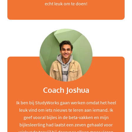
echt leuk om te doen!
Coach Joshua
Ik ben bij StudyWorks gaan werken omdat het heel
leuk vind om iets nieuws te leren aan iemand. Ik
geef vooral bijles in de beta-vakken en mijn
bijlesleerling had laatst een zeven gehaald voor