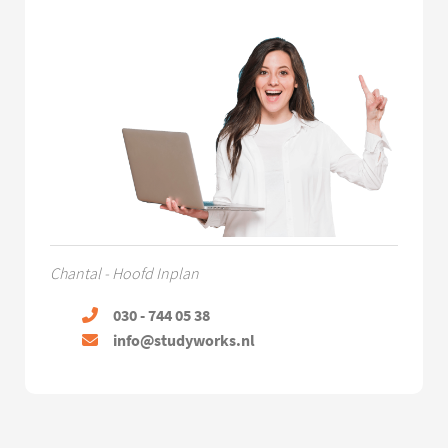
Chantal - Hoofd Inplan
030 - 744 05 38
info@studyworks.nl