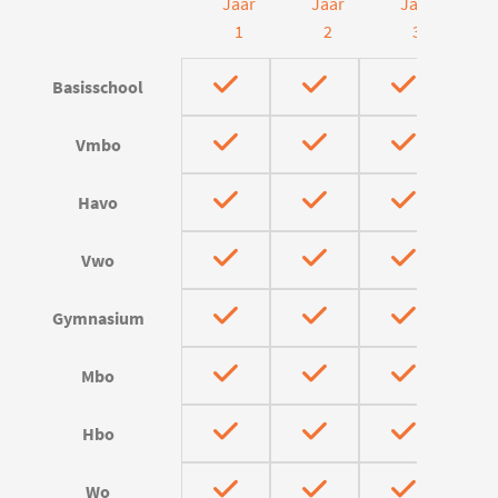
Jaar
Jaar
Jaar
J
1
2
3
Basisschool
Vmbo
Havo
Vwo
Gymnasium
Mbo
Hbo
Wo