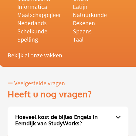
Informatica
Latijn
Maatschappijleer
Natuurkunde
Nederlands
Rekenen
Scheikunde
Spaans
Spelling
Taal
Bekijk al onze vakken
Veelgestelde vragen
Heeft u nog vragen?
Hoeveel kost de bijles Engels in
Eemdijk van StudyWorks?