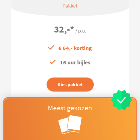
Pakket
32,-
*
/ p.u.
€ 64,- korting
16 uur bijles
Kies pakket