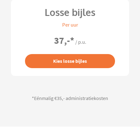
Losse bijles
Per uur
37,-
*
/ p.u.
Kies losse bijles
*Eénmalig €35,- administratiekosten