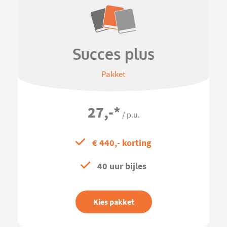
Succes plus
Pakket
27,-
*
/ p.u.
€ 440,- korting
40 uur bijles
Kies pakket