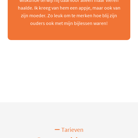
wiskunde terwijl hij daarvoor alleen maar vieren
haalde. Ik kreeg van hem een appje, maar ook van
zijn moeder. Zo leuk om te merken hoe blij zijn
ouders ook met mijn bijlessen waren!
Tarieven