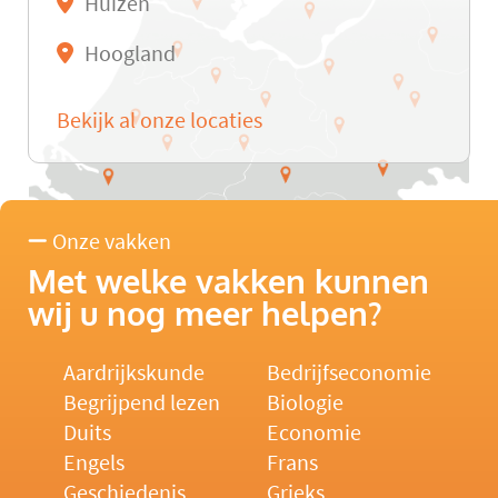
Huizen
Hoogland
Bekijk al onze locaties
Onze vakken
Met welke vakken kunnen
wij u nog meer helpen?
Aardrijkskunde
Bedrijfseconomie
Begrijpend lezen
Biologie
Duits
Economie
Engels
Frans
Geschiedenis
Grieks