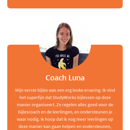
Coach Luna
Mijn eerste bijles was een erg leuke ervaring. Ik vind
het superfijn dat StudyWorks bijlessen op deze
manier organiseert. Ze regelen alles goed voor de
bijlescoach en de leerlingen, en ondersteunen je
waar nodig. Ik hoop dat ik nog meer leerlingen op
deze manier kan gaan helpen en ondersteunen,