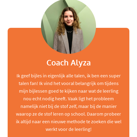
Coach Alyza
Ik geef bijles in eigenlijk alle talen, ik ben een super
talen fan! Ik vind het vooral belangrijk om tijdens
mijn bijlessen goed te kijken naar wat de leerling
nou echt nodig heeft. Vaak ligt het probleem
namelijk niet bij de stof zelf, maar bij de manier
waarop ze de stof leren op school. Daarom probeer
ik altijd naar een nieuwe methode te zoeken die wel
werkt voor de leerling!