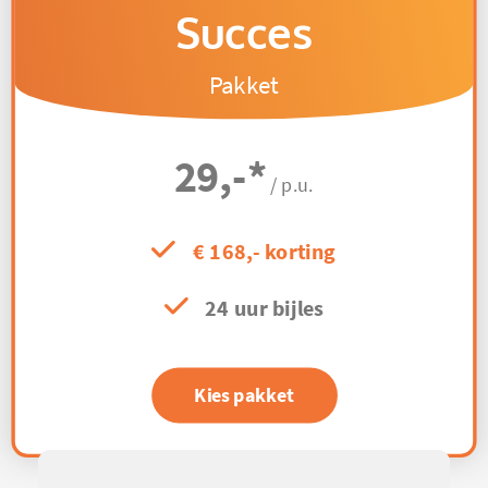
Succes
Pakket
29,-
*
/ p.u.
€ 168,- korting
24 uur bijles
Kies pakket