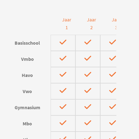
Jaar
Jaar
Jaar
J
1
2
3
Basisschool
Vmbo
Havo
Vwo
Gymnasium
Mbo