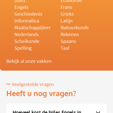
Duits
Economie
Engels
Frans
Geschiedenis
Grieks
Informatica
Latijn
Maatschappijleer
Natuurkunde
Nederlands
Rekenen
Scheikunde
Spaans
Spelling
Taal
Bekijk al onze vakken
Veelgestelde vragen
Heeft u nog vragen?
Hoeveel kost de bijles Engels in