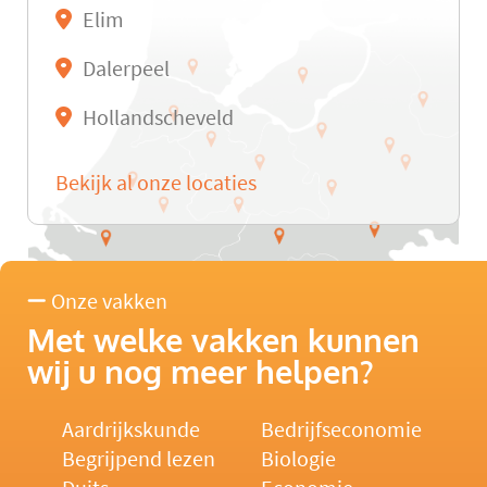
Elim
Dalerpeel
Hollandscheveld
Bekijk al onze locaties
Onze vakken
Met welke vakken kunnen
wij u nog meer helpen?
Aardrijkskunde
Bedrijfseconomie
Begrijpend lezen
Biologie