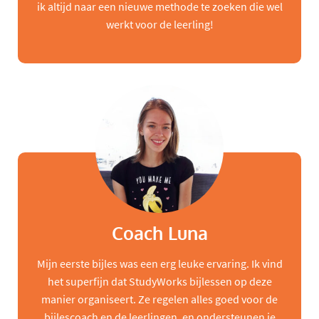
ik altijd naar een nieuwe methode te zoeken die wel
werkt voor de leerling!
Coach Luna
Mijn eerste bijles was een erg leuke ervaring. Ik vind
het superfijn dat StudyWorks bijlessen op deze
manier organiseert. Ze regelen alles goed voor de
bijlescoach en de leerlingen, en ondersteunen je