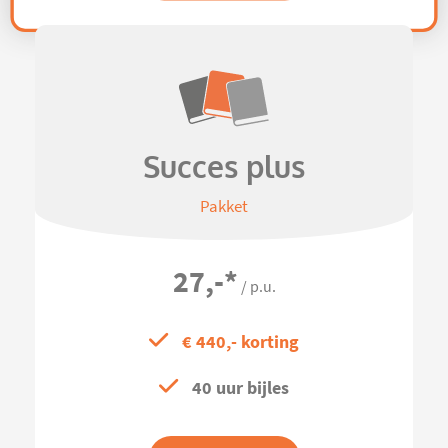
Succes plus
Pakket
27,-
*
/ p.u.
€ 440,- korting
40 uur bijles