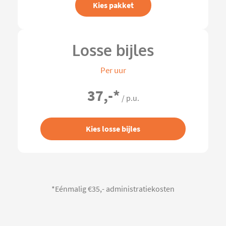
Kies pakket
Losse bijles
Per uur
37,-
*
/ p.u.
Kies losse bijles
*Eénmalig €35,- administratiekosten