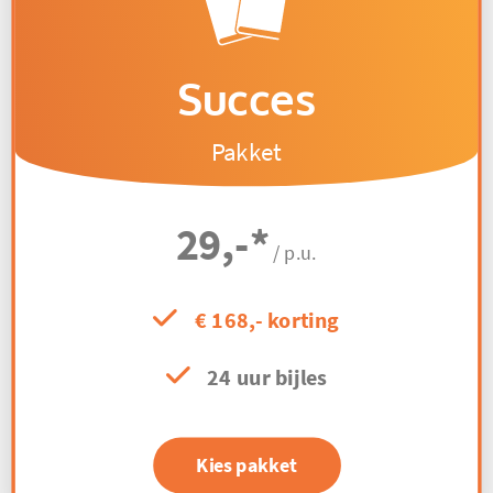
Succes
Pakket
29,-
*
/ p.u.
€ 168,- korting
24 uur bijles
Kies pakket