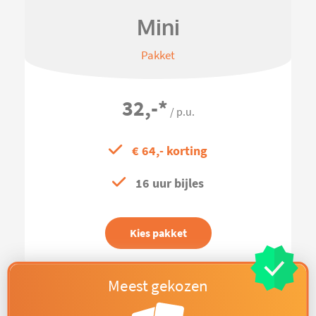
Mini
Pakket
32,-
*
/ p.u.
€ 64,- korting
16 uur bijles
Kies pakket