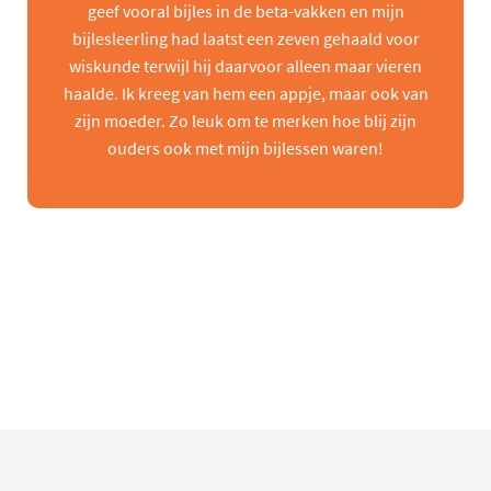
geef vooral bijles in de beta-vakken en mijn
bijlesleerling had laatst een zeven gehaald voor
wiskunde terwijl hij daarvoor alleen maar vieren
haalde. Ik kreeg van hem een appje, maar ook van
zijn moeder. Zo leuk om te merken hoe blij zijn
ouders ook met mijn bijlessen waren!