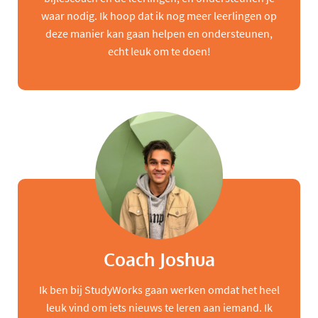
waar nodig. Ik hoop dat ik nog meer leerlingen op
deze manier kan gaan helpen en ondersteunen,
echt leuk om te doen!
Coach Joshua
Ik ben bij StudyWorks gaan werken omdat het heel
leuk vind om iets nieuws te leren aan iemand. Ik