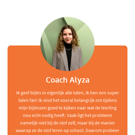
Coach Alyza
Ik geef bijles in eigenlijk alle talen, ik ben een super
talen fan! Ik vind het vooral belangrijk om tijdens
mijn bijlessen goed te kijken naar wat de leerling
nou echt nodig heeft. Vaak ligt het probleem
namelijk niet bij de stof zelf, maar bij de manier
waarop ze de stof leren op school. Daarom probeer