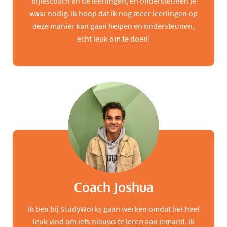
bijlescoach en de leerlingen, en ondersteunen je
waar nodig. Ik hoop dat ik nog meer leerlingen op
deze manier kan gaan helpen en ondersteunen,
echt leuk om te doen!
Coach Joshua
Ik ben bij StudyWorks gaan werken omdat het heel
leuk vind om iets nieuws te leren aan iemand. Ik