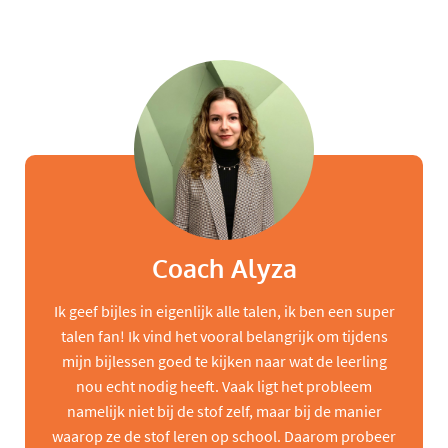
Coach Alyza
Ik geef bijles in eigenlijk alle talen, ik ben een super
talen fan! Ik vind het vooral belangrijk om tijdens
mijn bijlessen goed te kijken naar wat de leerling
nou echt nodig heeft. Vaak ligt het probleem
namelijk niet bij de stof zelf, maar bij de manier
waarop ze de stof leren op school. Daarom probeer