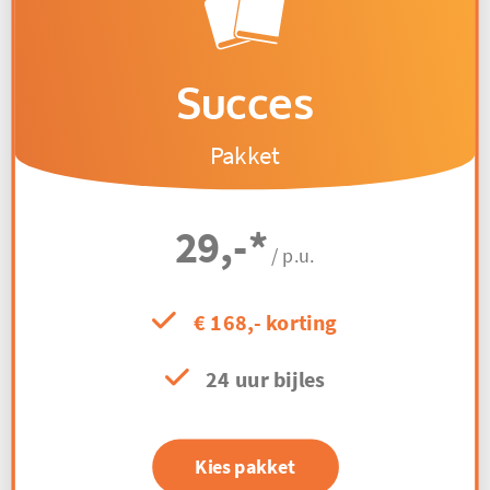
Succes
Pakket
29,-
*
/ p.u.
€ 168,- korting
24 uur bijles
Kies pakket