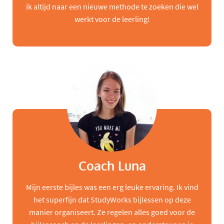
ik altijd naar een nieuwe methode te zoeken die wel
werkt voor de leerling!
Coach Luna
Mijn eerste bijles was een erg leuke ervaring. Ik vind
het superfijn dat StudyWorks bijlessen op deze
manier organiseert. Ze regelen alles goed voor de