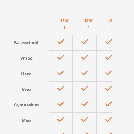
Jaar
Jaar
Jaar
J
1
2
3
Basisschool
Vmbo
Havo
Vwo
Gymnasium
Mbo