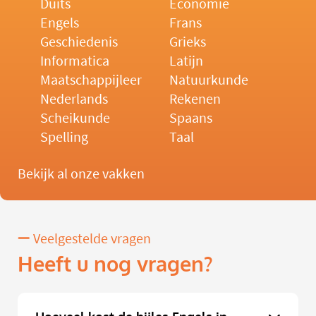
Duits
Economie
Engels
Frans
Geschiedenis
Grieks
Informatica
Latijn
Maatschappijleer
Natuurkunde
Nederlands
Rekenen
Scheikunde
Spaans
Spelling
Taal
Bekijk al onze vakken
Veelgestelde vragen
Heeft u nog vragen?