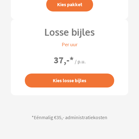
Kies pakket
Losse bijles
Per uur
37,-
*
/ p.u.
Kies losse bijles
*Eénmalig €35,- administratiekosten