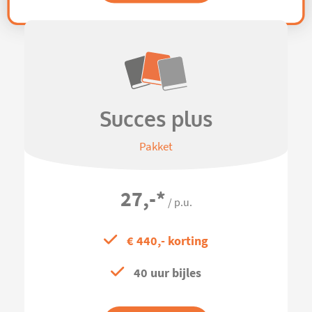
Succes plus
Pakket
27,-
*
/ p.u.
€ 440,- korting
40 uur bijles