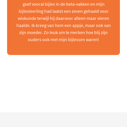
geef vooral bijles in de beta-vakken en mijn
bijlesleerling had laatst een zeven gehaald voor
wiskunde terwijl hij daarvoor alleen maar vieren
haalde. Ik kreeg van hem een appje, maar ook van
zijn moeder. Zo leuk om te merken hoe blij zijn
ouders ook met mijn bijlessen waren!