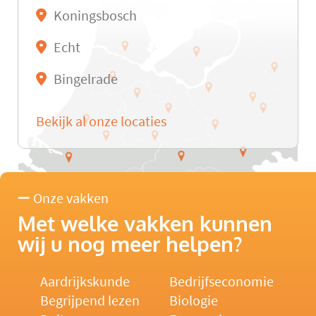
Koningsbosch
Echt
Bingelrade
Bekijk al onze locaties
Onze vakken
Met welke vakken kunnen
wij u nog meer helpen?
Aardrijkskunde
Bedrijfseconomie
Begrijpend lezen
Biologie