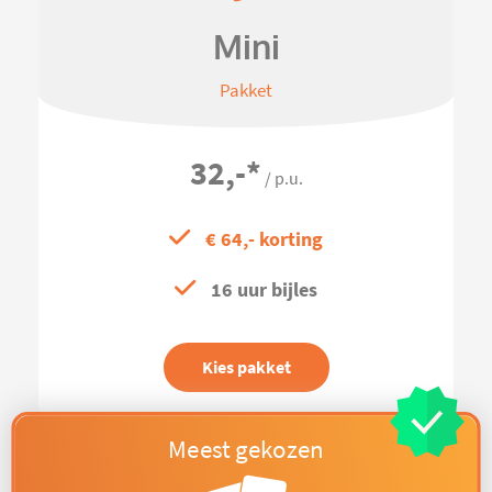
Mini
Pakket
32,-
*
/ p.u.
€ 64,- korting
16 uur bijles
Kies pakket