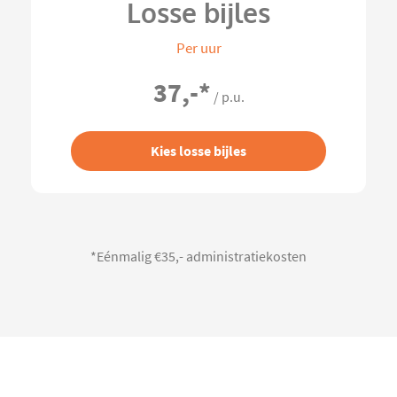
Losse bijles
Per uur
37,-
*
/ p.u.
Kies losse bijles
*Eénmalig €35,- administratiekosten