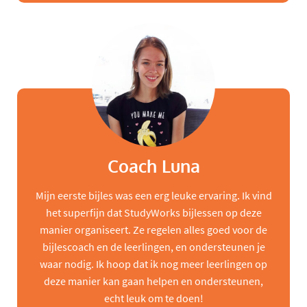
Coach Luna
Mijn eerste bijles was een erg leuke ervaring. Ik vind
het superfijn dat StudyWorks bijlessen op deze
manier organiseert. Ze regelen alles goed voor de
bijlescoach en de leerlingen, en ondersteunen je
waar nodig. Ik hoop dat ik nog meer leerlingen op
deze manier kan gaan helpen en ondersteunen,
echt leuk om te doen!