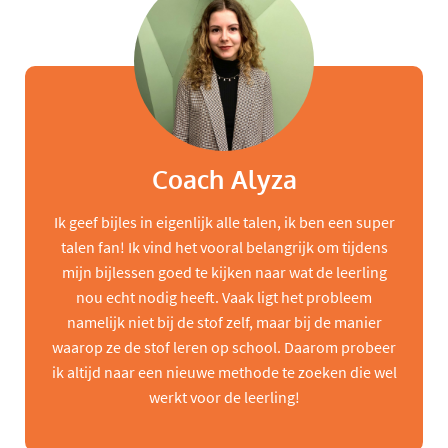
Coach Alyza
Ik geef bijles in eigenlijk alle talen, ik ben een super
talen fan! Ik vind het vooral belangrijk om tijdens
mijn bijlessen goed te kijken naar wat de leerling
nou echt nodig heeft. Vaak ligt het probleem
namelijk niet bij de stof zelf, maar bij de manier
waarop ze de stof leren op school. Daarom probeer
ik altijd naar een nieuwe methode te zoeken die wel
werkt voor de leerling!