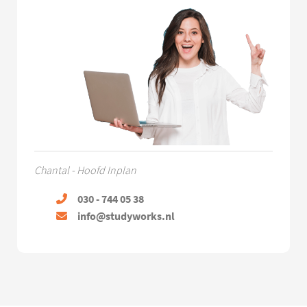
Chantal - Hoofd Inplan
030 - 744 05 38
info@studyworks.nl