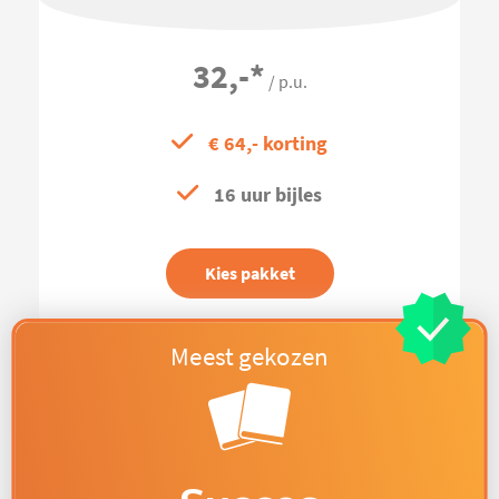
32,-
*
/ p.u.
€ 64,- korting
16 uur bijles
Kies pakket