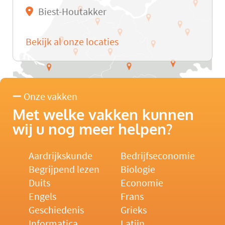
Biest-Houtakker
Bekijk al onze locaties
Onze vakken
Met welke vakken kunnen
wij u nog meer helpen?
Aardrijkskunde
Bedrijfseconomie
Begrijpend lezen
Biologie
Duits
Economie
Engels
Frans
Geschiedenis
Grieks
Informatica
Latijn