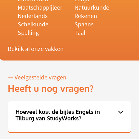
Maatschappijleer
Natuurkunde
Nederlands
Rekenen
Scheikunde
Spaans
Spelling
Taal
Bekijk al onze vakken
Veelgestelde vragen
Heeft u nog vragen?
Hoeveel kost de bijles Engels in
Tilburg van StudyWorks?