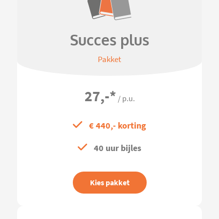
Succes plus
Pakket
27,-
*
/ p.u.
€ 440,- korting
40 uur bijles
Kies pakket