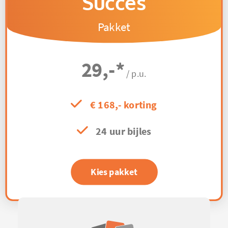
Succes
Pakket
29,-
*
/ p.u.
€ 168,- korting
24 uur bijles
Kies pakket