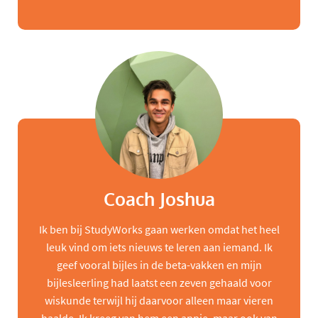
Coach Joshua
Ik ben bij StudyWorks gaan werken omdat het heel
leuk vind om iets nieuws te leren aan iemand. Ik
geef vooral bijles in de beta-vakken en mijn
bijlesleerling had laatst een zeven gehaald voor
wiskunde terwijl hij daarvoor alleen maar vieren