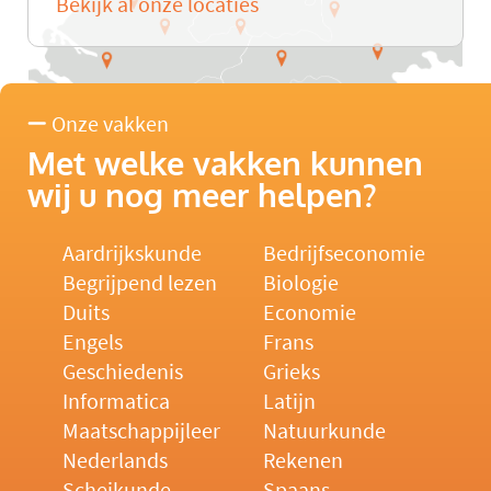
Bekijk al onze locaties
Onze vakken
Met welke vakken kunnen
wij u nog meer helpen?
Aardrijkskunde
Bedrijfseconomie
Begrijpend lezen
Biologie
Duits
Economie
Engels
Frans
Geschiedenis
Grieks
Informatica
Latijn
Maatschappijleer
Natuurkunde
Nederlands
Rekenen
Scheikunde
Spaans