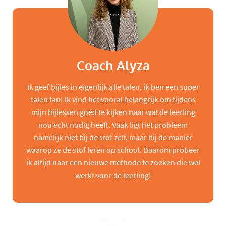
Coach Alyza
Ik geef bijles in eigenlijk alle talen, ik ben een super
talen fan! Ik vind het vooral belangrijk om tijdens
mijn bijlessen goed te kijken naar wat de leerling
nou echt nodig heeft. Vaak ligt het probleem
namelijk niet bij de stof zelf, maar bij de manier
waarop ze de stof leren op school. Daarom probeer
ik altijd naar een nieuwe methode te zoeken die wel
werkt voor de leerling!