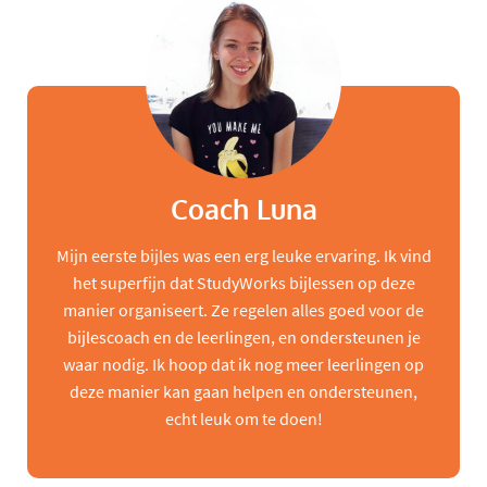
Coach Luna
Mijn eerste bijles was een erg leuke ervaring. Ik vind
het superfijn dat StudyWorks bijlessen op deze
manier organiseert. Ze regelen alles goed voor de
bijlescoach en de leerlingen, en ondersteunen je
waar nodig. Ik hoop dat ik nog meer leerlingen op
deze manier kan gaan helpen en ondersteunen,
echt leuk om te doen!