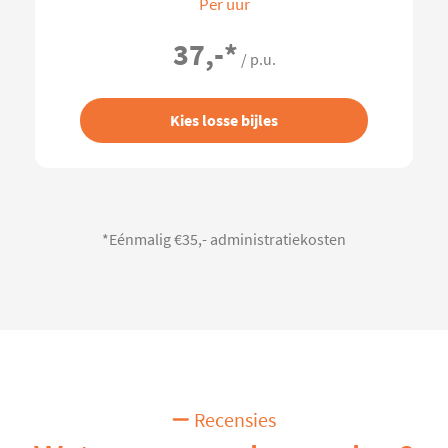
Per uur
37,-
*
/ p.u.
Kies losse bijles
*Eénmalig €35,- administratiekosten
Recensies