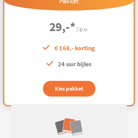
Pakket
29,-
*
/ p.u.
€ 168,- korting
24 uur bijles
Kies pakket