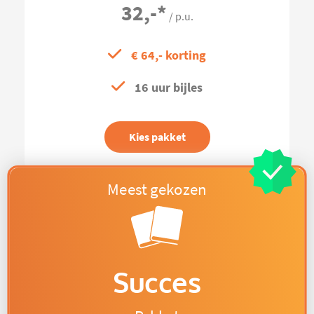
32,-
*
/ p.u.
€ 64,- korting
16 uur bijles
Kies pakket
Succes