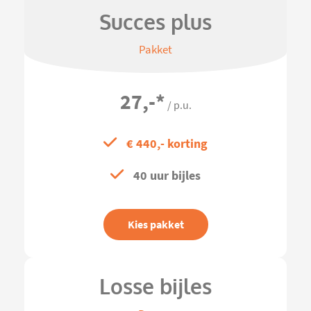
Succes plus
Pakket
27,-
*
/ p.u.
€ 440,- korting
40 uur bijles
Kies pakket
Losse bijles