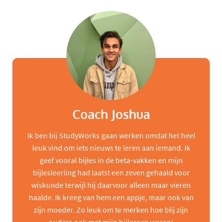
Coach Joshua
Ik ben bij StudyWorks gaan werken omdat het heel
leuk vind om iets nieuws te leren aan iemand. Ik
geef vooral bijles in de beta-vakken en mijn
bijlesleerling had laatst een zeven gehaald voor
wiskunde terwijl hij daarvoor alleen maar vieren
haalde. Ik kreeg van hem een appje, maar ook van
zijn moeder. Zo leuk om te merken hoe blij zijn