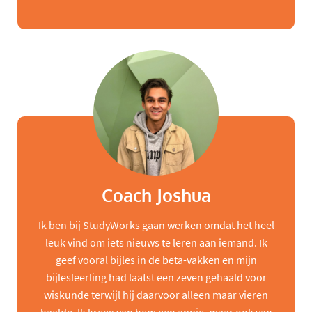
Coach Joshua
Ik ben bij StudyWorks gaan werken omdat het heel
leuk vind om iets nieuws te leren aan iemand. Ik
geef vooral bijles in de beta-vakken en mijn
bijlesleerling had laatst een zeven gehaald voor
wiskunde terwijl hij daarvoor alleen maar vieren