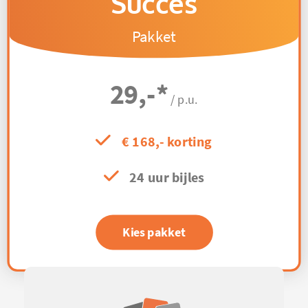
Succes
Pakket
29,-
*
/ p.u.
€ 168,- korting
24 uur bijles
Kies pakket