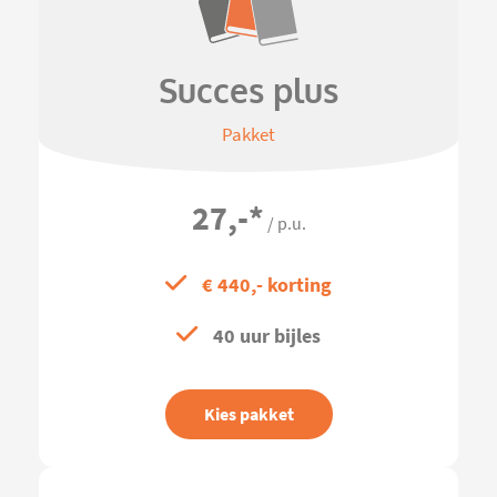
Succes plus
Pakket
27,-
*
/ p.u.
€ 440,- korting
40 uur bijles
Kies pakket