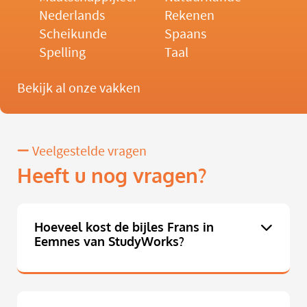
Nederlands
Rekenen
Scheikunde
Spaans
Spelling
Taal
Bekijk al onze vakken
Veelgestelde vragen
Heeft u nog vragen?
Hoeveel kost de bijles Frans in
Eemnes van StudyWorks?