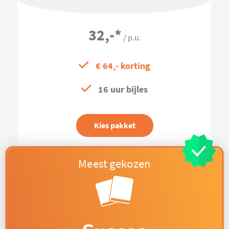
32,-
*
/ p.u.
€ 64,- korting
16 uur bijles
Kies pakket