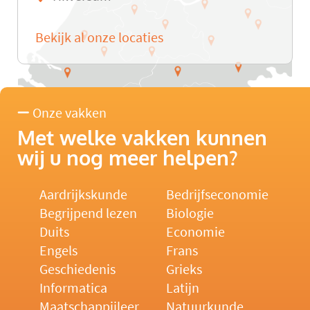
Bekijk al onze locaties
Onze vakken
Met welke vakken kunnen
wij u nog meer helpen?
Aardrijkskunde
Bedrijfseconomie
Begrijpend lezen
Biologie
Duits
Economie
Engels
Frans
Geschiedenis
Grieks
Informatica
Latijn
Maatschappijleer
Natuurkunde