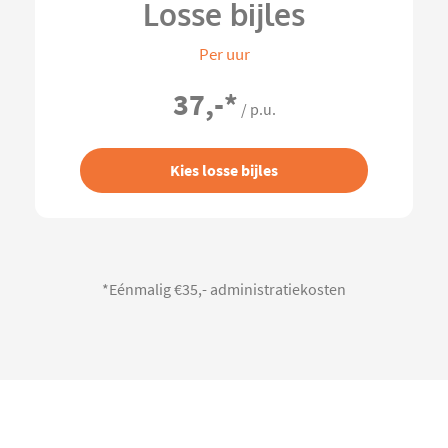
Losse bijles
Per uur
37,-
*
/ p.u.
Kies losse bijles
*Eénmalig €35,- administratiekosten