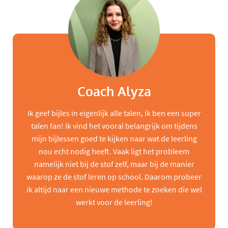
Coach Alyza
Ik geef bijles in eigenlijk alle talen, ik ben een super
talen fan! Ik vind het vooral belangrijk om tijdens
mijn bijlessen goed te kijken naar wat de leerling
nou echt nodig heeft. Vaak ligt het probleem
namelijk niet bij de stof zelf, maar bij de manier
waarop ze de stof leren op school. Daarom probeer
ik altijd naar een nieuwe methode te zoeken die wel
werkt voor de leerling!