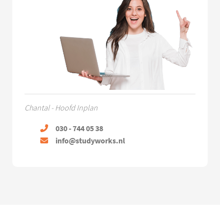
Chantal - Hoofd Inplan
030 - 744 05 38
info@studyworks.nl