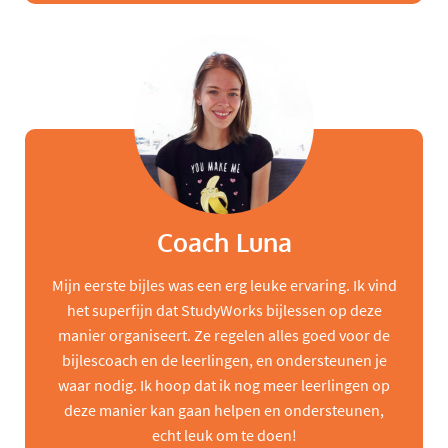
Coach Luna
Mijn eerste bijles was een erg leuke ervaring. Ik vind
het superfijn dat StudyWorks bijlessen op deze
manier organiseert. Ze regelen alles goed voor de
bijlescoach en de leerlingen, en ondersteunen je
waar nodig. Ik hoop dat ik nog meer leerlingen op
deze manier kan gaan helpen en ondersteunen,
echt leuk om te doen!