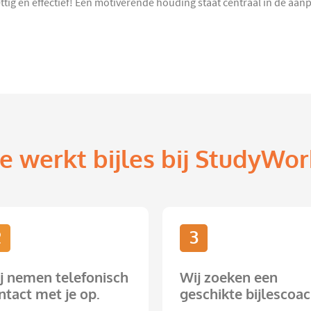
ettig en effectief! Een motiverende houding staat centraal in de aa
e werkt bijles bij StudyWor
2
3
j nemen telefonisch
Wij zoeken een
ntact met je op.
geschikte bijlescoac