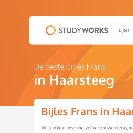
Bijles
De beste bijles Frans
in Haarsteeg
Bijles Frans in Ha
Wilt uw kind weer met zelfvertrouwen terug na