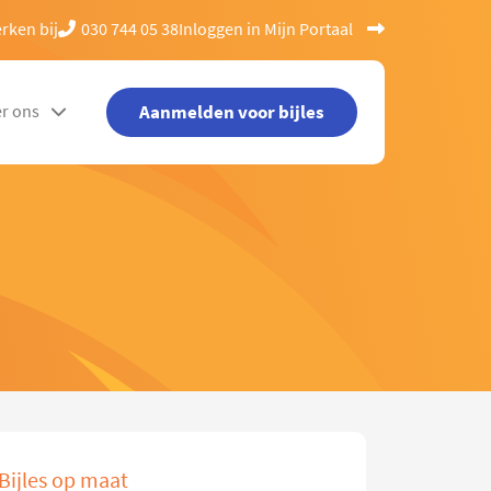
rken bij
030 744 05 38
Inloggen in Mijn Portaal
Aanmelden voor bijles
r ons
Bijles op maat