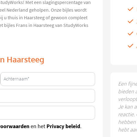
n StudyWorks! Met een slagingspercentage van
heel Nederland geholpen. Onze bijles wordt
ij u thuis in Haarsteeg of gewoon compleet
Met bijles Frans in Haarsteeg van StudyWorks
 in Haarsteeg
Een fijn
bieden 
verloop
Je kan a
reactie.
hebben k
voorwaarden
Privacy beleid
en het
.
hebt aa