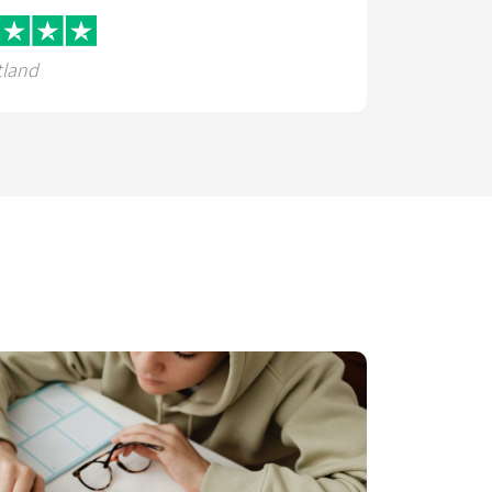
tland