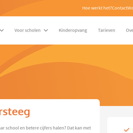
Hoe werkt het?
Contact
We
Voor scholen
Kinderopvang
Tarieven
Ove
arsteeg
ar school en betere cijfers halen? Dat kan met