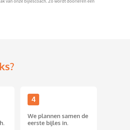
npak van onze bijlescoach. Zo wordt doorleren een
ks?
4
We plannen samen de
h.
eerste bijles in.