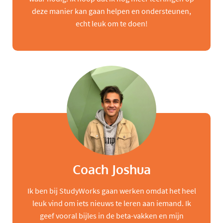
deze manier kan gaan helpen en ondersteunen,
echt leuk om te doen!
Coach Joshua
Ik ben bij StudyWorks gaan werken omdat het heel
leuk vind om iets nieuws te leren aan iemand. Ik
geef vooral bijles in de beta-vakken en mijn