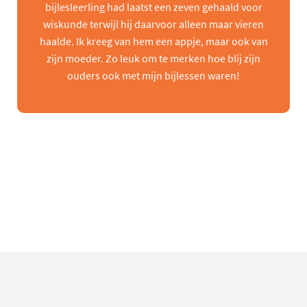
bijlesleerling had laatst een zeven gehaald voor
wiskunde terwijl hij daarvoor alleen maar vieren
haalde. Ik kreeg van hem een appje, maar ook van
zijn moeder. Zo leuk om te merken hoe blij zijn
ouders ook met mijn bijlessen waren!