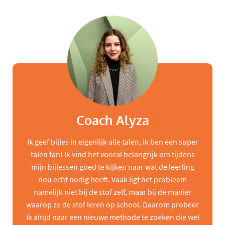
Coach Alyza
Ik geef bijles in eigenlijk alle talen, ik ben een super
talen fan! Ik vind het vooral belangrijk om tijdens
mijn bijlessen goed te kijken naar wat de leerling
nou echt nodig heeft. Vaak ligt het probleem
namelijk niet bij de stof zelf, maar bij de manier
waarop ze de stof leren op school. Daarom probeer
ik altijd naar een nieuwe methode te zoeken die wel