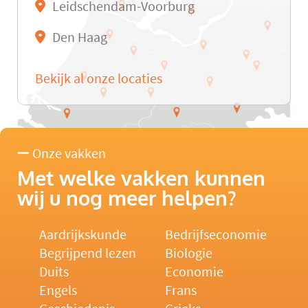
Leidschendam-Voorburg
Den Haag
Bekijk al onze locaties
Onze vakken
Met welke vakken kunnen
wij u nog meer helpen?
Aardrijkskunde
Bedrijfseconomie
Begrijpend lezen
Biologie
Duits
Economie
Engels
Frans