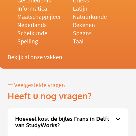
Geschiedenis
Grieks
Informatica
Latijn
Maatschappijleer
Natuurkunde
Nederlands
Rekenen
Scheikunde
Spaans
Spelling
Taal
Bekijk al onze vakken
Veelgestelde vragen
Heeft u nog vragen?
Hoeveel kost de bijles Frans in Delft
van StudyWorks?