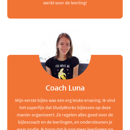
werkt voor de leerling!
Coach Luna
Mijn eerste bijles was een erg leuke ervaring. Ik vind
het superfijn dat StudyWorks bijlessen op deze
manier organiseert. Ze regelen alles goed voor de
bijlescoach en de leerlingen, en ondersteunen je
waar nodig. Ik hoop dat ik nog meer leerlingen op