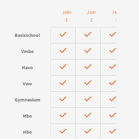
Jaar
Jaar
Jaar
J
1
2
3
Basisschool
Vmbo
Havo
Vwo
Gymnasium
Mbo
Hbo