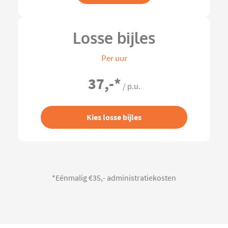
Losse bijles
Per uur
37,-
*
/ p.u.
Kies losse bijles
*Eénmalig €35,- administratiekosten