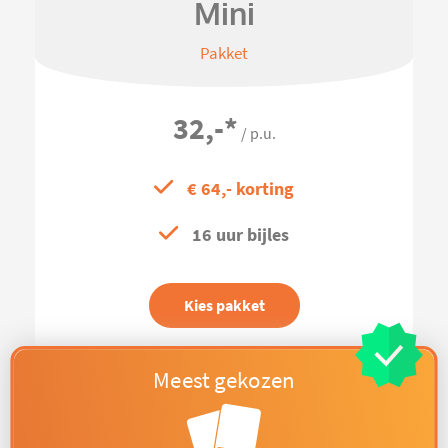
Mini
Pakket
32,-
*
/ p.u.
€ 64,- korting
16 uur bijles
Kies pakket