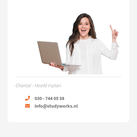
Chantal - Hoofd Inplan
030 - 744 05 38
info@studyworks.nl