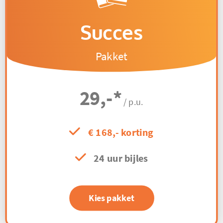
Succes
Pakket
29,-
*
/ p.u.
€ 168,- korting
24 uur bijles
Kies pakket