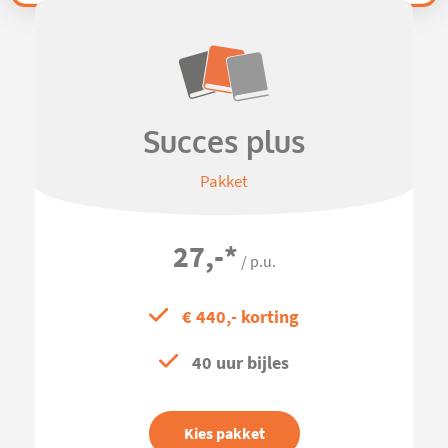
Succes plus
Pakket
27,-
*
/ p.u.
€ 440,- korting
40 uur bijles
Kies pakket