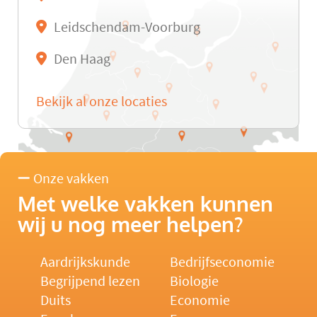
Leidschendam-Voorburg
Den Haag
Bekijk al onze locaties
Onze vakken
Met welke vakken kunnen
wij u nog meer helpen?
Aardrijkskunde
Bedrijfseconomie
Begrijpend lezen
Biologie
Duits
Economie