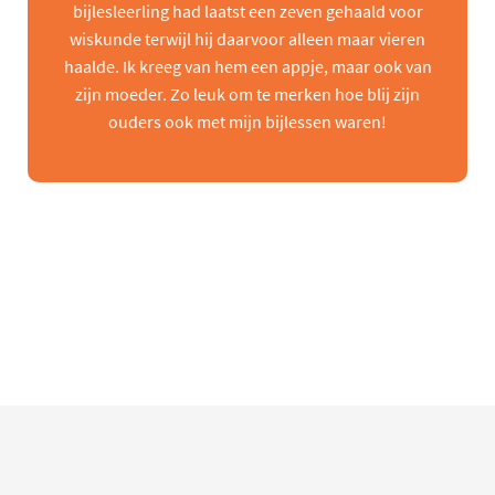
bijlesleerling had laatst een zeven gehaald voor
wiskunde terwijl hij daarvoor alleen maar vieren
haalde. Ik kreeg van hem een appje, maar ook van
zijn moeder. Zo leuk om te merken hoe blij zijn
ouders ook met mijn bijlessen waren!