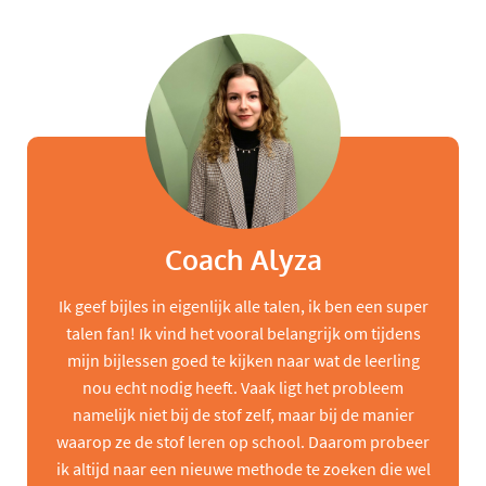
Coach Alyza
Ik geef bijles in eigenlijk alle talen, ik ben een super
talen fan! Ik vind het vooral belangrijk om tijdens
mijn bijlessen goed te kijken naar wat de leerling
nou echt nodig heeft. Vaak ligt het probleem
namelijk niet bij de stof zelf, maar bij de manier
waarop ze de stof leren op school. Daarom probeer
ik altijd naar een nieuwe methode te zoeken die wel