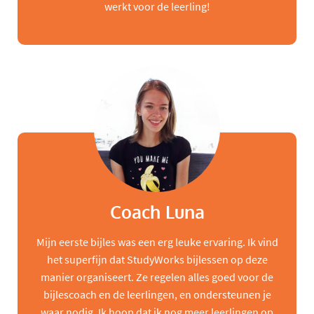
werkt voor de leerling!
Coach Luna
Mijn eerste bijles was een erg leuke ervaring. Ik vind
het superfijn dat StudyWorks bijlessen op deze
manier organiseert. Ze regelen alles goed voor de
bijlescoach en de leerlingen, en ondersteunen je
waar nodig. Ik hoop dat ik nog meer leerlingen op