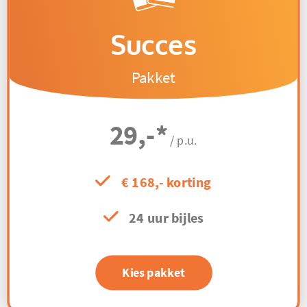
Succes
Pakket
29,-
*
/ p.u.
€ 168,- korting
24 uur bijles
Kies pakket