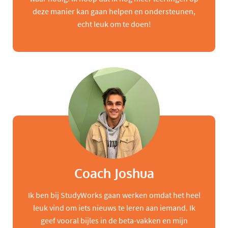
deze manier kan gaan helpen en ondersteunen,
echt leuk om te doen!
Coach Joshua
Ik ben bij StudyWorks gaan werken omdat het heel
leuk vind om iets nieuws te leren aan iemand. Ik
geef vooral bijles in de beta-vakken en mijn