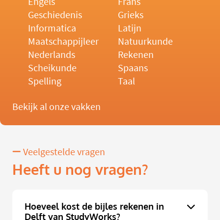
Engels
Frans
Geschiedenis
Grieks
Informatica
Latijn
Maatschappijleer
Natuurkunde
Nederlands
Rekenen
Scheikunde
Spaans
Spelling
Taal
Bekijk al onze vakken
Veelgestelde vragen
Heeft u nog vragen?
Hoeveel kost de bijles rekenen in
Delft van StudyWorks?