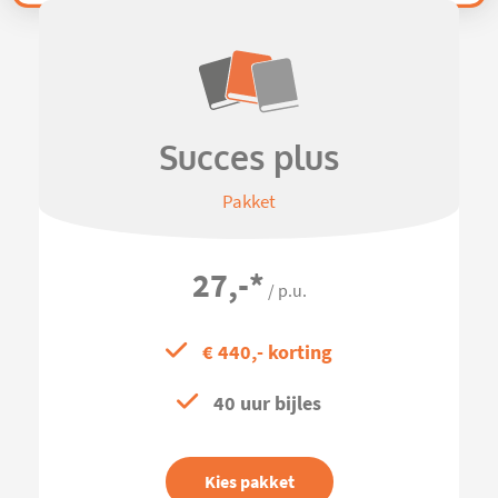
Succes plus
Pakket
27,-
*
/ p.u.
€ 440,- korting
40 uur bijles
Kies pakket