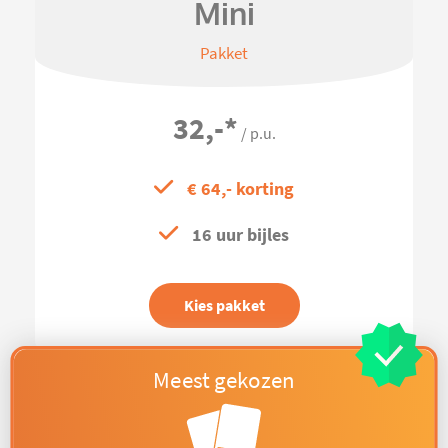
Mini
Pakket
32,-
*
/ p.u.
€ 64,- korting
16 uur bijles
Kies pakket