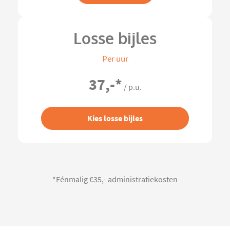
Losse bijles
Per uur
37,-
*
/ p.u.
Kies losse bijles
*Eénmalig €35,- administratiekosten