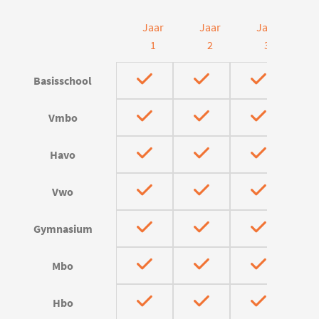
Jaar
Jaar
Jaar
J
1
2
3
Basisschool
Vmbo
Havo
Vwo
Gymnasium
Mbo
Hbo