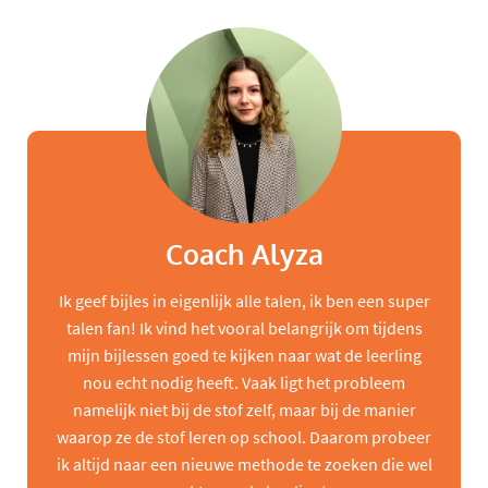
Coach Alyza
Ik geef bijles in eigenlijk alle talen, ik ben een super
talen fan! Ik vind het vooral belangrijk om tijdens
mijn bijlessen goed te kijken naar wat de leerling
nou echt nodig heeft. Vaak ligt het probleem
namelijk niet bij de stof zelf, maar bij de manier
waarop ze de stof leren op school. Daarom probeer
ik altijd naar een nieuwe methode te zoeken die wel