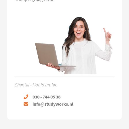
Chantal - Hoofd Inplan
030 - 744 05 38
info@studyworks.nl