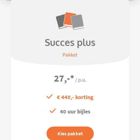
Succes plus
Pakket
27,-
*
/ p.u.
€ 440,- korting
40 uur bijles
Kies pakket