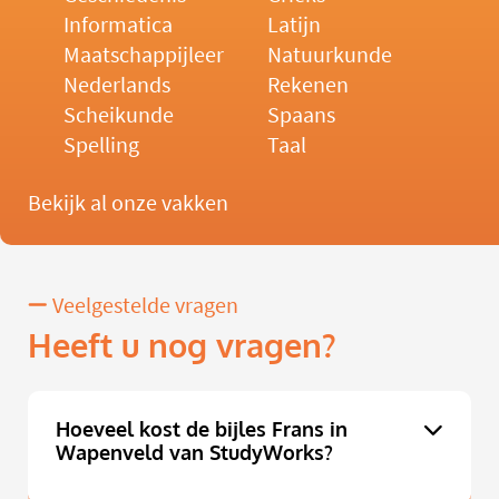
Informatica
Latijn
Maatschappijleer
Natuurkunde
Nederlands
Rekenen
Scheikunde
Spaans
Spelling
Taal
Bekijk al onze vakken
Veelgestelde vragen
Heeft u nog vragen?
Hoeveel kost de bijles Frans in
Wapenveld van StudyWorks?