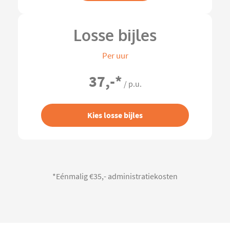
Losse bijles
Per uur
37,-
*
/ p.u.
Kies losse bijles
*Eénmalig €35,- administratiekosten