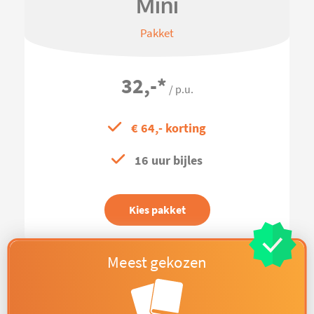
Mini
Pakket
32,-
*
/ p.u.
€ 64,- korting
16 uur bijles
Kies pakket