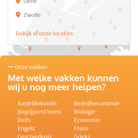
Oene
Zwolle
Bekijk al onze locaties
Onze vakken
Met welke vakken kunnen
wij u nog meer helpen?
Aardrijkskunde
Bedrijfseconomie
Begrijpend lezen
Biologie
Duits
Economie
Engels
Frans
Geschiedenis
Grieks