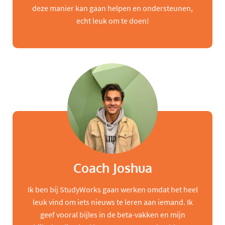
deze manier kan gaan helpen en ondersteunen,
echt leuk om te doen!
Coach Joshua
Ik ben bij StudyWorks gaan werken omdat het heel
leuk vind om iets nieuws te leren aan iemand. Ik
geef vooral bijles in de beta-vakken en mijn