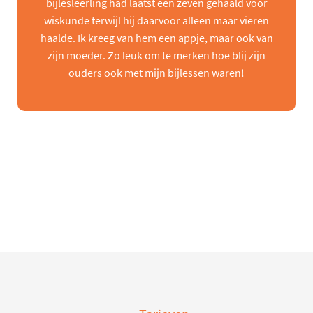
bijlesleerling had laatst een zeven gehaald voor
wiskunde terwijl hij daarvoor alleen maar vieren
haalde. Ik kreeg van hem een appje, maar ook van
zijn moeder. Zo leuk om te merken hoe blij zijn
ouders ook met mijn bijlessen waren!