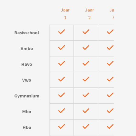
Jaar
Jaar
Jaar
J
1
2
3
Basisschool
Vmbo
Havo
Vwo
Gymnasium
Mbo
Hbo