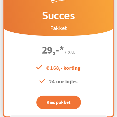
Succes
Pakket
29,-
*
/ p.u.
€ 168,- korting
24 uur bijles
Kies pakket