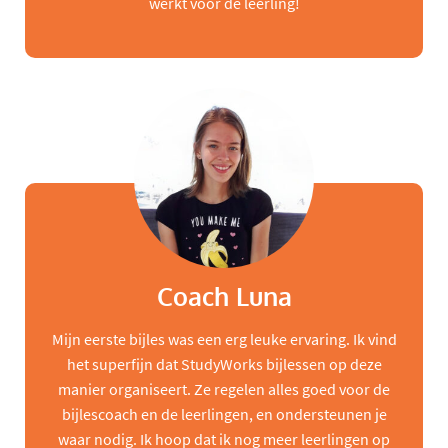
werkt voor de leerling!
Coach Luna
Mijn eerste bijles was een erg leuke ervaring. Ik vind
het superfijn dat StudyWorks bijlessen op deze
manier organiseert. Ze regelen alles goed voor de
bijlescoach en de leerlingen, en ondersteunen je
waar nodig. Ik hoop dat ik nog meer leerlingen op