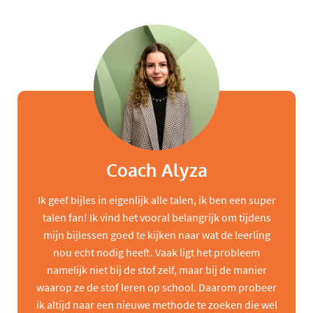
Coach Alyza
Ik geef bijles in eigenlijk alle talen, ik ben een super
talen fan! Ik vind het vooral belangrijk om tijdens
mijn bijlessen goed te kijken naar wat de leerling
nou echt nodig heeft. Vaak ligt het probleem
namelijk niet bij de stof zelf, maar bij de manier
waarop ze de stof leren op school. Daarom probeer
ik altijd naar een nieuwe methode te zoeken die wel