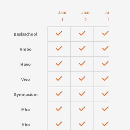
Jaar
Jaar
Jaar
J
1
2
3
Basisschool
Vmbo
Havo
Vwo
Gymnasium
Mbo
Hbo