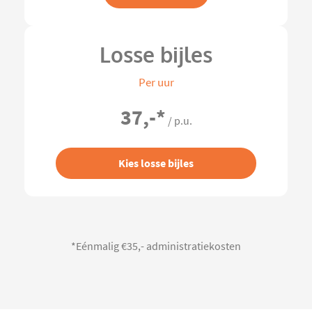
Losse bijles
Per uur
37,-
*
/ p.u.
Kies losse bijles
*Eénmalig €35,- administratiekosten