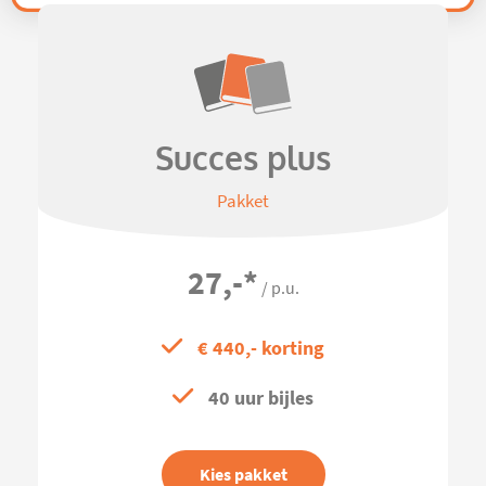
Succes plus
Pakket
27,-
*
/ p.u.
€ 440,- korting
40 uur bijles
Kies pakket