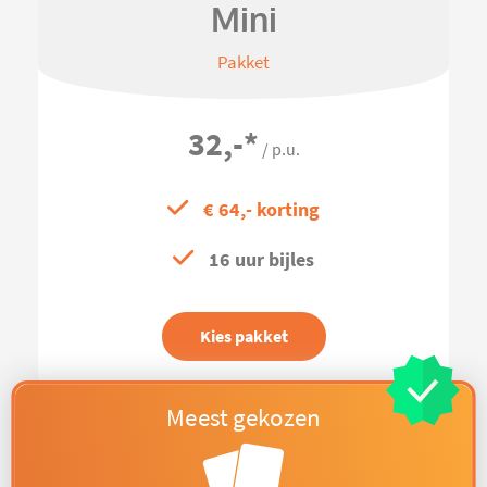
Mini
Pakket
32,-
*
/ p.u.
€ 64,- korting
16 uur bijles
Kies pakket