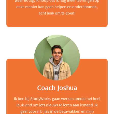
waar nodig. Ik hoop dat ik nog meer leerlingen op
deze manier kan gaan helpen en ondersteunen,
echt leuk om te doen!
Coach Joshua
Ik ben bij StudyWorks gaan werken omdat het heel
leuk vind om iets nieuws te leren aan iemand. Ik
geef vooral bijles in de beta-vakken en mijn