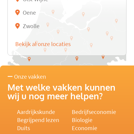
Oene
Zwolle
Bekijk al onze locaties
Onze vakken
Met welke vakken kunnen
wij u nog meer helpen?
Aardrijkskunde
Bedrijfseconomie
Begrijpend lezen
Biologie
Duits
Economie