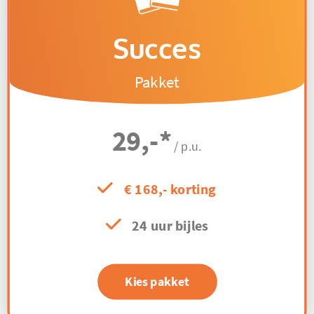
Succes
Pakket
29,-
*
/ p.u.
€ 168,- korting
24 uur bijles
Kies pakket