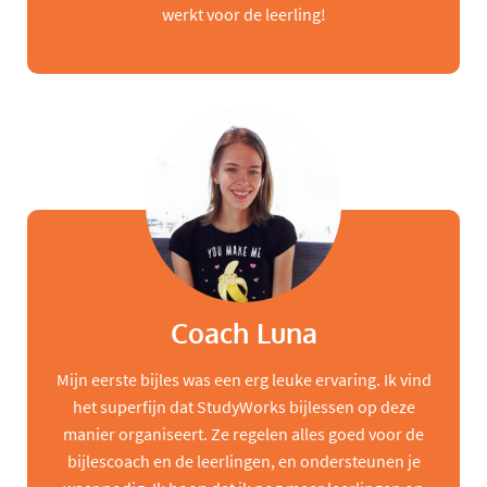
werkt voor de leerling!
Coach Luna
Mijn eerste bijles was een erg leuke ervaring. Ik vind
het superfijn dat StudyWorks bijlessen op deze
manier organiseert. Ze regelen alles goed voor de
bijlescoach en de leerlingen, en ondersteunen je