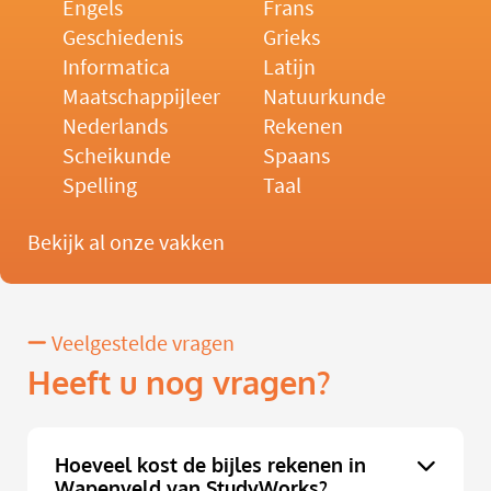
Engels
Frans
Geschiedenis
Grieks
Informatica
Latijn
Maatschappijleer
Natuurkunde
Nederlands
Rekenen
Scheikunde
Spaans
Spelling
Taal
Bekijk al onze vakken
Veelgestelde vragen
Heeft u nog vragen?
Hoeveel kost de bijles rekenen in
Wapenveld van StudyWorks?