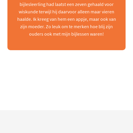
bijlesleerling had laatst een zeven gehaald voor
wiskunde terwijl hij daarvoor alleen maar vieren
haalde. Ik kreeg van hem een appje, maar ook van
zijn moeder. Zo leuk om te merken hoe blij zijn
ouders ook met mijn bijlessen waren!