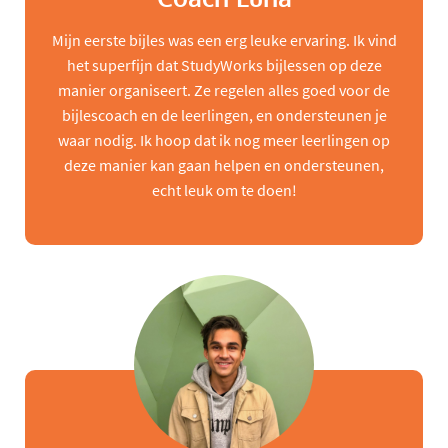
Mijn eerste bijles was een erg leuke ervaring. Ik vind
het superfijn dat StudyWorks bijlessen op deze
manier organiseert. Ze regelen alles goed voor de
bijlescoach en de leerlingen, en ondersteunen je
waar nodig. Ik hoop dat ik nog meer leerlingen op
deze manier kan gaan helpen en ondersteunen,
echt leuk om te doen!