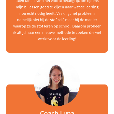
talen fan! Ik vind het vooral belangrijk om tijdens
mijn bijlessen goed te kijken naar wat de leerling
nou echt nodig heeft. Vaak ligt het probleem
namelijk niet bij de stof zelf, maar bij de manier
waarop ze de stof leren op school. Daarom probeer
ik altijd naar een nieuwe methode te zoeken die wel
werkt voor de leerling!
Coach Luna