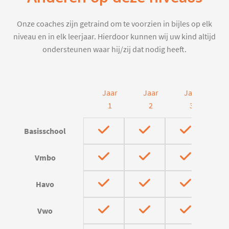
Onze coaches zijn getraind om te voorzien in bijles op elk
niveau en in elk leerjaar. Hierdoor kunnen wij uw kind altijd
ondersteunen waar hij/zij dat nodig heeft.
Jaar
Jaar
Jaar
J
1
2
3
Basisschool
Vmbo
Havo
Vwo