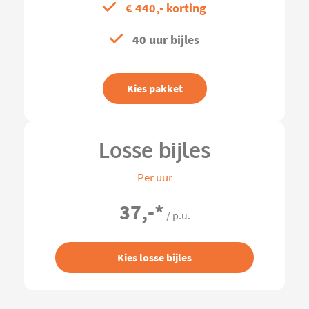
€ 440,- korting
40 uur bijles
Kies pakket
Losse bijles
Per uur
37,-
*
/ p.u.
Kies losse bijles