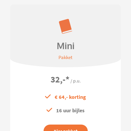
Mini
Pakket
32,-
*
/ p.u.
€ 64,- korting
16 uur bijles