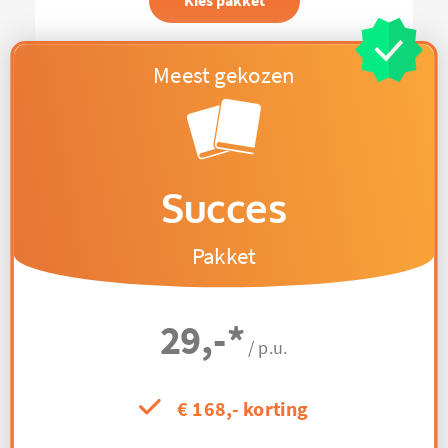
Kies pakket
Succes
Pakket
29,-
*
/ p.u.
€ 168,- korting