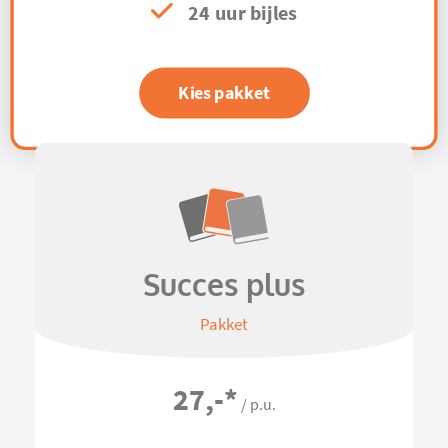
24 uur bijles
Kies pakket
Succes plus
Pakket
27,-
*
/ p.u.