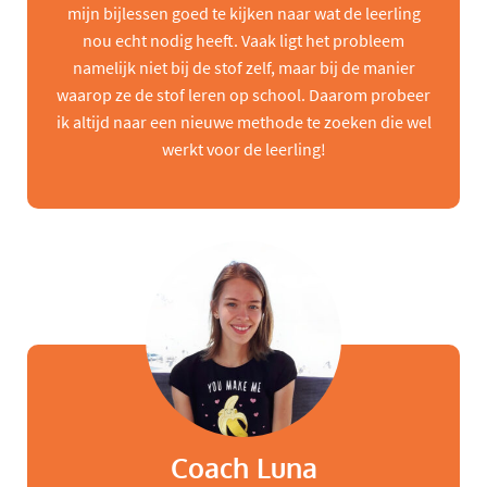
mijn bijlessen goed te kijken naar wat de leerling
nou echt nodig heeft. Vaak ligt het probleem
namelijk niet bij de stof zelf, maar bij de manier
waarop ze de stof leren op school. Daarom probeer
ik altijd naar een nieuwe methode te zoeken die wel
werkt voor de leerling!
Coach Luna