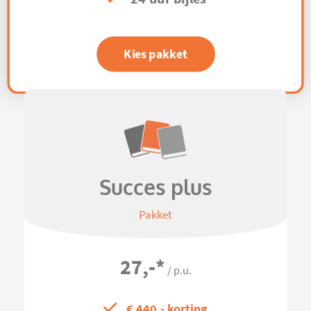
Kies pakket
Succes plus
Pakket
27,-
*
/ p.u.
€ 440,- korting