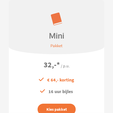
Mini
Pakket
32,-
*
/ p.u.
€ 64,- korting
16 uur bijles
Kies pakket