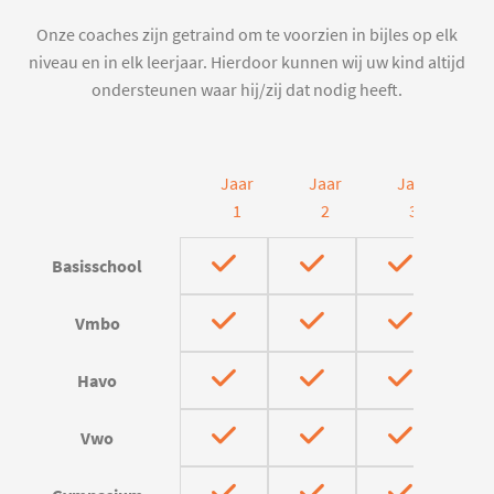
Onze coaches zijn getraind om te voorzien in bijles op elk
niveau en in elk leerjaar. Hierdoor kunnen wij uw kind altijd
ondersteunen waar hij/zij dat nodig heeft.
Jaar
Jaar
Jaar
J
1
2
3
Basisschool
Vmbo
Havo
Vwo