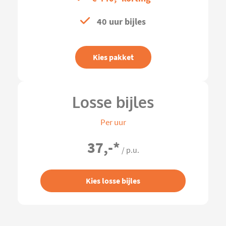
40 uur bijles
Kies pakket
Losse bijles
Per uur
37,-
*
/ p.u.
Kies losse bijles