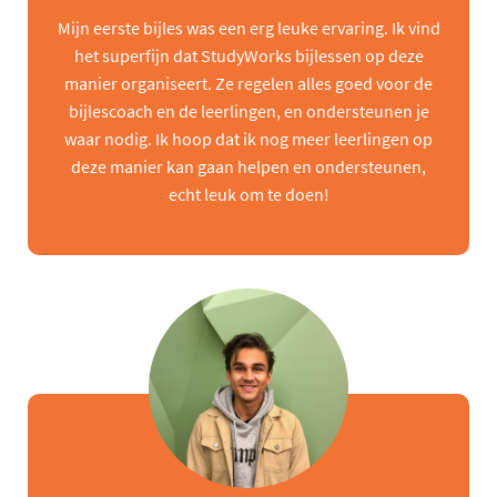
Mijn eerste bijles was een erg leuke ervaring. Ik vind
het superfijn dat StudyWorks bijlessen op deze
manier organiseert. Ze regelen alles goed voor de
bijlescoach en de leerlingen, en ondersteunen je
waar nodig. Ik hoop dat ik nog meer leerlingen op
deze manier kan gaan helpen en ondersteunen,
echt leuk om te doen!