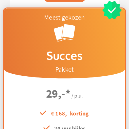
Succes
Pakket
29,-
*
/ p.u.
€ 168,- korting
24 uur bijles