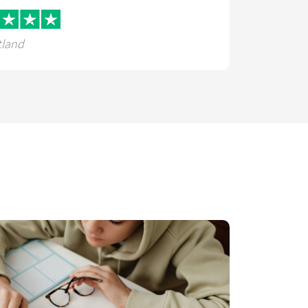
tland