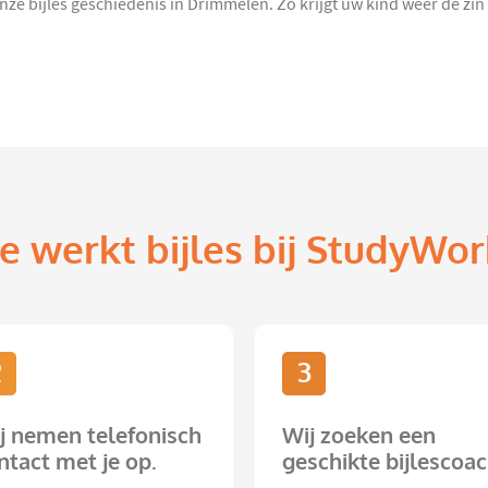
nze bijles geschiedenis in Drimmelen. Zo krijgt uw kind weer de zin
e werkt bijles bij StudyWor
2
3
j nemen telefonisch
Wij zoeken een
ntact met je op.
geschikte bijlescoac