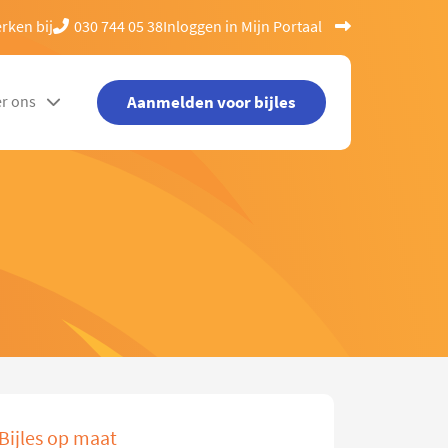
rken bij
030 744 05 38
Inloggen in Mijn Portaal
Aanmelden voor bijles
r ons
Bijles op maat