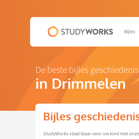
Bijles
De beste bijles geschiedenis
in Drimmelen
Bijles geschieden
StudyWorks staat klaar voor uw kind met onze