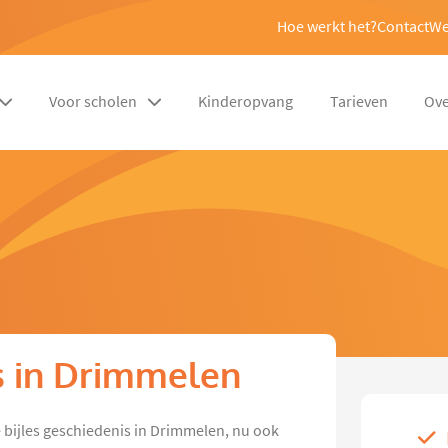
Hoe werkt het?
Contact
We
Voor scholen
Kinderopvang
Tarieven
Ove
is in Drimmelen
 bijles geschiedenis in Drimmelen, nu ook