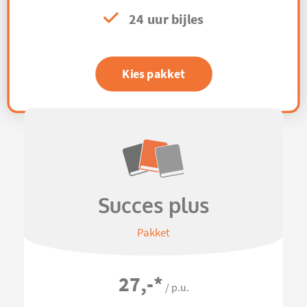
24 uur bijles
Kies pakket
Succes plus
Pakket
27,-
*
/ p.u.