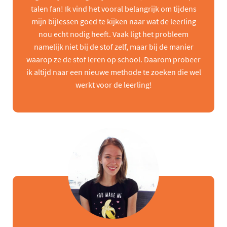
talen fan! Ik vind het vooral belangrijk om tijdens
mijn bijlessen goed te kijken naar wat de leerling
nou echt nodig heeft. Vaak ligt het probleem
namelijk niet bij de stof zelf, maar bij de manier
waarop ze de stof leren op school. Daarom probeer
ik altijd naar een nieuwe methode te zoeken die wel
werkt voor de leerling!