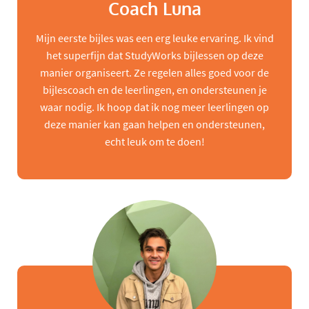
Coach Luna
Mijn eerste bijles was een erg leuke ervaring. Ik vind
het superfijn dat StudyWorks bijlessen op deze
manier organiseert. Ze regelen alles goed voor de
bijlescoach en de leerlingen, en ondersteunen je
waar nodig. Ik hoop dat ik nog meer leerlingen op
deze manier kan gaan helpen en ondersteunen,
echt leuk om te doen!