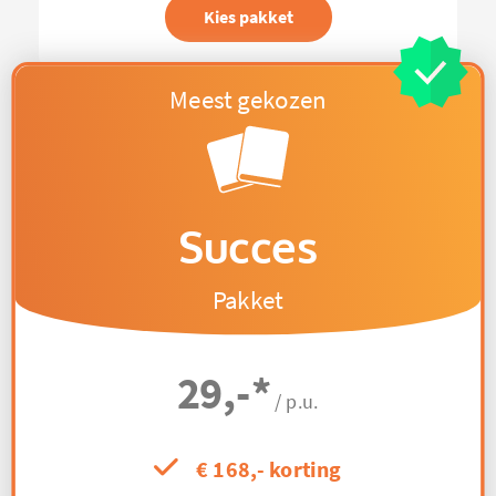
Kies pakket
Succes
Pakket
29,-
*
/ p.u.
€ 168,- korting