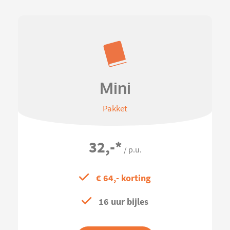
Mini
Pakket
32,-
*
/ p.u.
€ 64,- korting
16 uur bijles