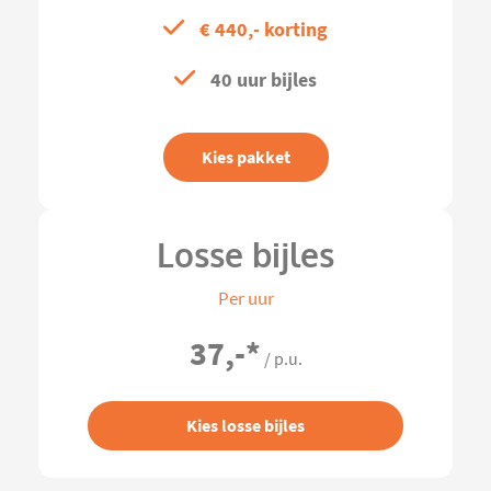
€ 440,- korting
40 uur bijles
Kies pakket
Losse bijles
Per uur
37,-
*
/ p.u.
Kies losse bijles