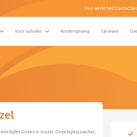
Hoe werkt het?
Contact
We
Voor scholen
Kinderopvang
Tarieven
Ove
izel
et bijles Grieks in Duizel. Onze bijlescoaches