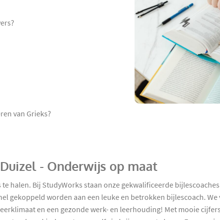
vers?
ren van Grieks?
n Duizel - Onderwijs op maat
e halen. Bij StudyWorks staan onze gekwalificeerde bijlescoaches k
el gekoppeld worden aan een leuke en betrokken bijlescoach. We vi
leerklimaat en een gezonde werk- en leerhouding! Met mooie cijfers t