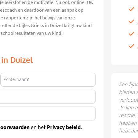
de leerstof en de motivatie. Nu ook online! Uw
jlescoach en daardoor van een aanpak op
e rapporten zijn het bewijs van onze
effende bijles Grieks in Duizel krijgt uw kind
 schoolresultaten van uw kind!
 in Duizel
Een fijn
bieden 
verloop
Je kan a
reactie.
hebben k
voorwaarden
Privacy beleid
en het
.
hebt aa