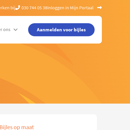
rken bij
030 744 05 38
Inloggen in Mijn Portaal
Aanmelden voor bijles
r ons
Bijles op maat