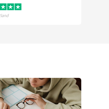
tland