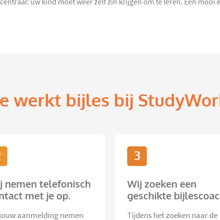
 centraal: uw kind moet weer zelf zin krijgen om te leren. Een mooi e
e werkt bijles bij StudyWor
2
3
j nemen telefonisch
Wij zoeken een
ntact met je op.
geschikte bijlescoac
jouw aanmelding nemen
Tijdens het zoeken naar de