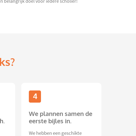
n belangrijk doel voor iedere scholier!
ks?
4
We plannen samen de
h.
eerste bijles in.
We hebben een geschikte