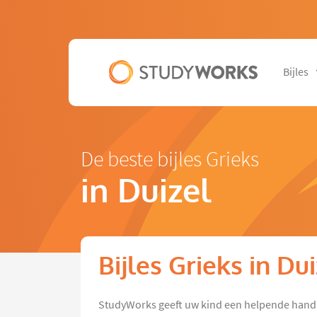
Bijles
De beste bijles Grieks
in Duizel
Bijles Grieks in Du
StudyWorks geeft uw kind een helpende hand m