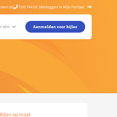
rken bij
030 744 05 38
Inloggen in Mijn Portaal
Aanmelden voor bijles
r ons
Bijles op maat