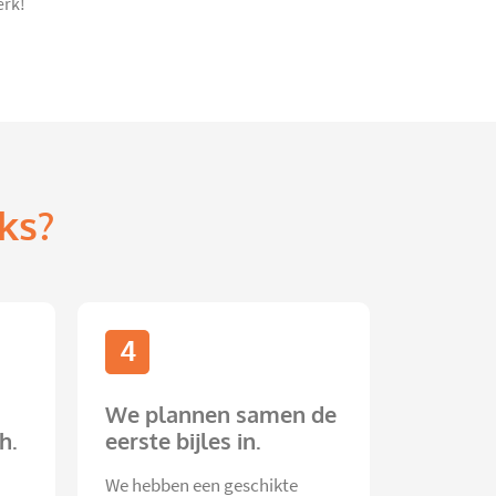
erk!
ks?
4
We plannen samen de
h.
eerste bijles in.
We hebben een geschikte