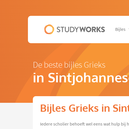
Bijles
De beste bijles Grieks
in Sintjohanne
Bijles Grieks in S
Iedere scholier behoeft wel eens wat hulp bij 