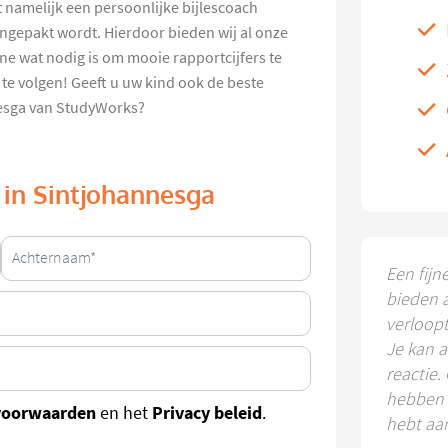
t namelijk een persoonlijke bijlescoach
ngepakt wordt. Hierdoor bieden wij al onze
ne wat nodig is om mooie rapportcijfers te
e te volgen! Geeft u uw kind ook de beste
nesga van StudyWorks?
s in Sintjohannesga
Een fijn
bieden 
verloop
Je kan a
reactie.
hebben k
voorwaarden
Privacy beleid
en het
.
hebt aa