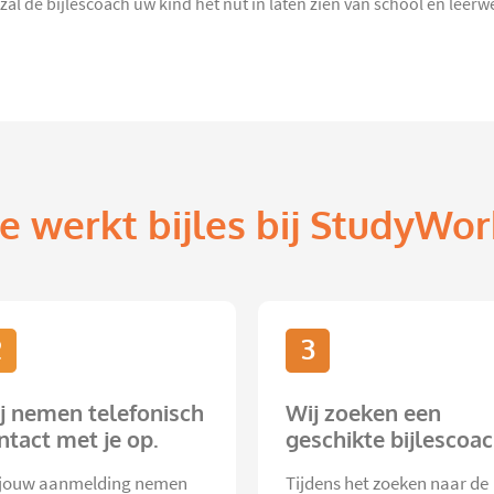
al de bijlescoach uw kind het nut in laten zien van school en leerw
e werkt bijles bij StudyWor
2
3
j nemen telefonisch
Wij zoeken een
ntact met je op.
geschikte bijlescoac
jouw aanmelding nemen
Tijdens het zoeken naar de