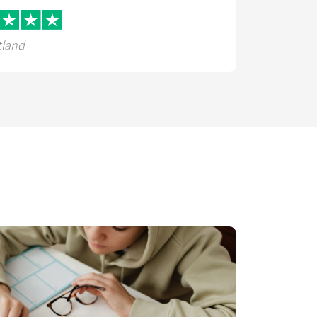
tland