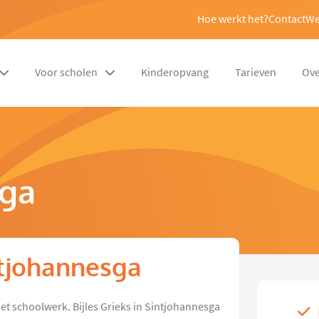
Hoe werkt het?
Contact
We
Voor scholen
Kinderopvang
Tarieven
Ove
sga
intjohannesga
het schoolwerk. Bijles Grieks in Sintjohannesga