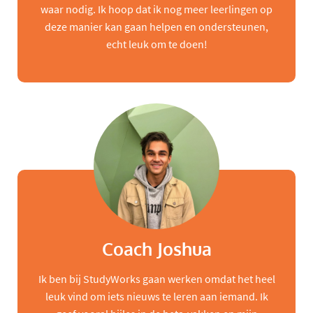
waar nodig. Ik hoop dat ik nog meer leerlingen op
deze manier kan gaan helpen en ondersteunen,
echt leuk om te doen!
Coach Joshua
Ik ben bij StudyWorks gaan werken omdat het heel
leuk vind om iets nieuws te leren aan iemand. Ik