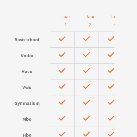
Jaar
Jaar
Jaar
J
1
2
3
Basisschool
Vmbo
Havo
Vwo
Gymnasium
Mbo
Hbo