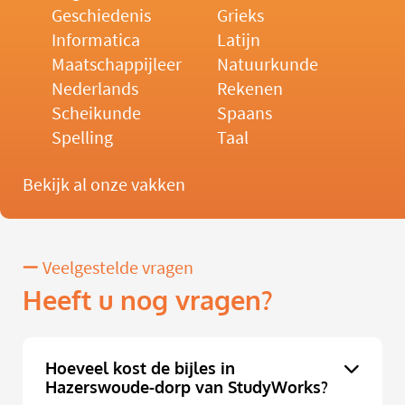
Geschiedenis
Grieks
Informatica
Latijn
Maatschappijleer
Natuurkunde
Nederlands
Rekenen
Scheikunde
Spaans
Spelling
Taal
Bekijk al onze vakken
Veelgestelde vragen
Heeft u nog vragen?
Hoeveel kost de bijles in
Hazerswoude-dorp van StudyWorks?