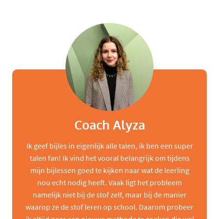
Coach Alyza
Ik geef bijles in eigenlijk alle talen, ik ben een super
talen fan! Ik vind het vooral belangrijk om tijdens
mijn bijlessen goed te kijken naar wat de leerling
nou echt nodig heeft. Vaak ligt het probleem
namelijk niet bij de stof zelf, maar bij de manier
waarop ze de stof leren op school. Daarom probeer