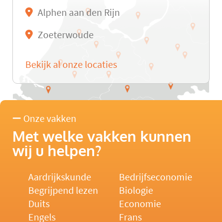
Alphen aan den Rijn
Zoeterwoude
Bekijk al onze locaties
Onze vakken
Met welke vakken kunnen
wij u helpen?
Aardrijkskunde
Bedrijfseconomie
Begrijpend lezen
Biologie
Duits
Economie
Engels
Frans