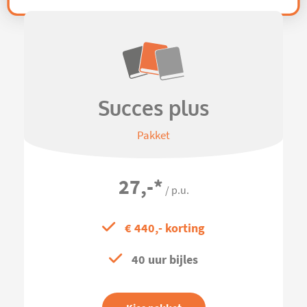
Succes plus
Pakket
27,-
*
/ p.u.
€ 440,- korting
40 uur bijles