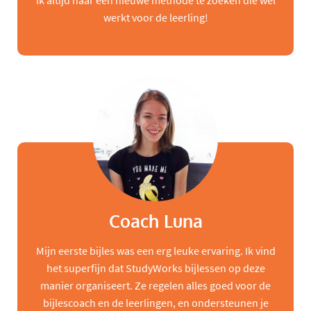
ik altijd naar een nieuwe methode te zoeken die wel
werkt voor de leerling!
Coach Luna
Mijn eerste bijles was een erg leuke ervaring. Ik vind
het superfijn dat StudyWorks bijlessen op deze
manier organiseert. Ze regelen alles goed voor de
bijlescoach en de leerlingen, en ondersteunen je