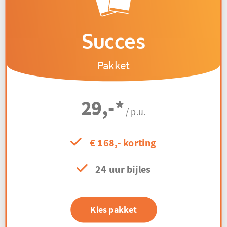
Succes
Pakket
29,-
*
/ p.u.
€ 168,- korting
24 uur bijles
Kies pakket