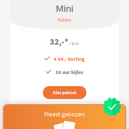
Mini
Pakket
32,-
*
/ p.u.
€ 64,- korting
16 uur bijles
Kies pakket