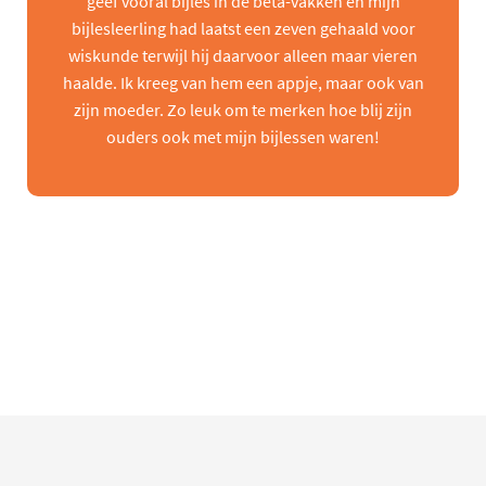
geef vooral bijles in de beta-vakken en mijn
bijlesleerling had laatst een zeven gehaald voor
wiskunde terwijl hij daarvoor alleen maar vieren
haalde. Ik kreeg van hem een appje, maar ook van
zijn moeder. Zo leuk om te merken hoe blij zijn
ouders ook met mijn bijlessen waren!