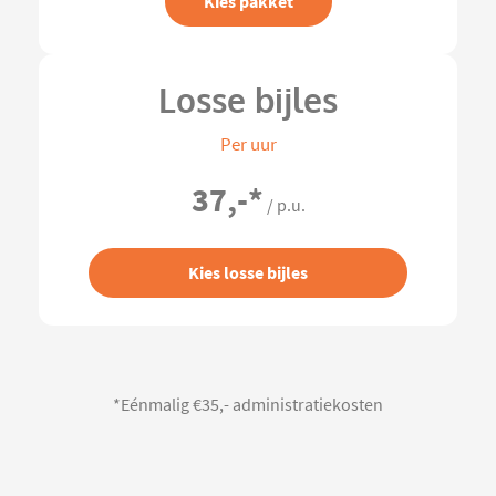
Kies pakket
Losse bijles
Per uur
37,-
*
/ p.u.
Kies losse bijles
*Eénmalig €35,- administratiekosten