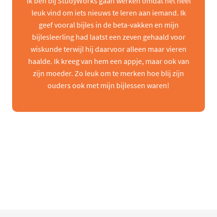
Ik ben bij StudyWorks gaan werken omdat het heel
leuk vind om iets nieuws te leren aan iemand. Ik
geef vooral bijles in de beta-vakken en mijn
bijlesleerling had laatst een zeven gehaald voor
wiskunde terwijl hij daarvoor alleen maar vieren
haalde. Ik kreeg van hem een appje, maar ook van
zijn moeder. Zo leuk om te merken hoe blij zijn
ouders ook met mijn bijlessen waren!