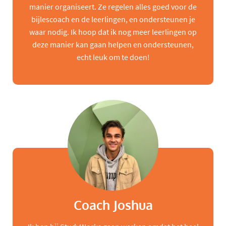
manier organiseert. Ze regelen alles goed voor de
bijlescoach en de leerlingen, en ondersteunen je
waar nodig. Ik hoop dat ik nog meer leerlingen op
deze manier kan gaan helpen en ondersteunen,
echt leuk om te doen!
Coach Joshua