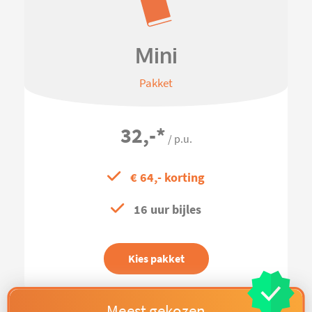
Mini
Pakket
32,-
*
/ p.u.
€ 64,- korting
16 uur bijles
Kies pakket