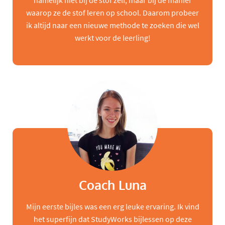
namelijk niet bij de stof zelf, maar bij de manier
waarop ze de stof leren op school. Daarom probeer
ik altijd naar een nieuwe methode te zoeken die wel
werkt voor de leerling!
Coach Luna
Mijn eerste bijles was een erg leuke ervaring. Ik vind
het superfijn dat StudyWorks bijlessen op deze