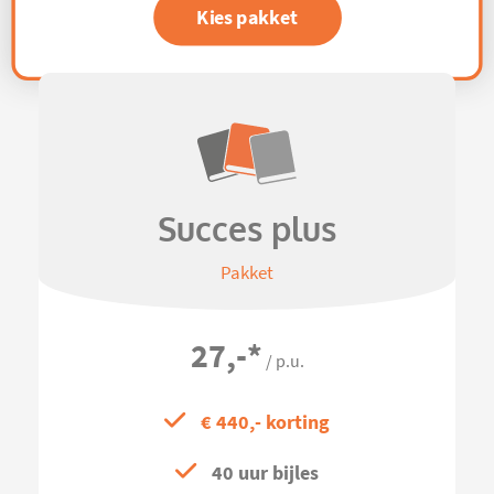
Kies pakket
Succes plus
Pakket
27,-
*
/ p.u.
€ 440,- korting
40 uur bijles