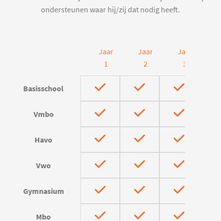
ondersteunen waar hij/zij dat nodig heeft.
Jaar
Jaar
Jaar
J
1
2
3
Basisschool
Vmbo
Havo
Vwo
Gymnasium
Mbo