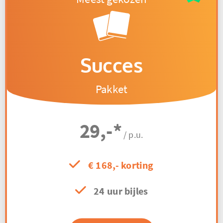
Succes
Pakket
29,-
*
/ p.u.
€ 168,- korting
24 uur bijles