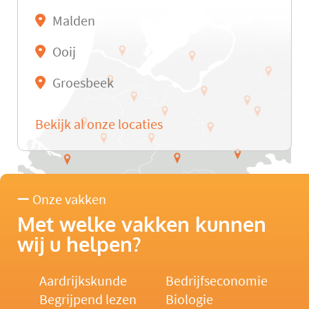
Malden
Ooij
Groesbeek
Bekijk al onze locaties
Onze vakken
Met welke vakken kunnen
wij u helpen?
Aardrijkskunde
Bedrijfseconomie
Begrijpend lezen
Biologie