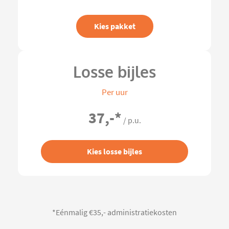
Kies pakket
Losse bijles
Per uur
37,-
*
/ p.u.
Kies losse bijles
*Eénmalig €35,- administratiekosten