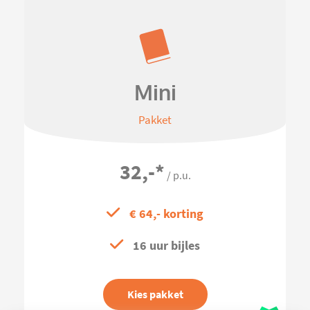
Mini
Pakket
32,-
*
/ p.u.
€ 64,- korting
16 uur bijles
Kies pakket