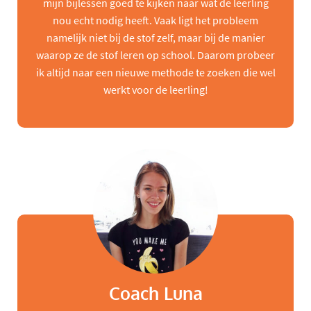
mijn bijlessen goed te kijken naar wat de leerling
nou echt nodig heeft. Vaak ligt het probleem
namelijk niet bij de stof zelf, maar bij de manier
waarop ze de stof leren op school. Daarom probeer
ik altijd naar een nieuwe methode te zoeken die wel
werkt voor de leerling!
Coach Luna