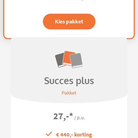
Kies pakket
Succes plus
Pakket
27,-
*
/ p.u.
€ 440,- korting