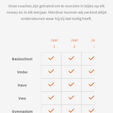
Onze coaches zijn getraind om te voorzien in bijles op elk
niveau en in elk leerjaar. Hierdoor kunnen wij uw kind altijd
ondersteunen waar hij/zij dat nodig heeft.
Jaar
Jaar
Jaar
J
1
2
3
Basisschool
Vmbo
Havo
Vwo
Gymnasium