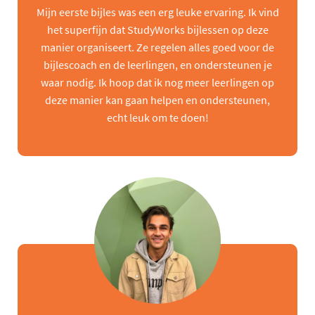
Mijn eerste bijles was een erg leuke ervaring. Ik vind
het superfijn dat StudyWorks bijlessen op deze
manier organiseert. Ze regelen alles goed voor de
bijlescoach en de leerlingen, en ondersteunen je
waar nodig. Ik hoop dat ik nog meer leerlingen op
deze manier kan gaan helpen en ondersteunen,
echt leuk om te doen!