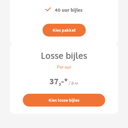
40 uur bijles
Kies pakket
Losse bijles
Per uur
37,-
*
/ p.u.
Kies losse bijles