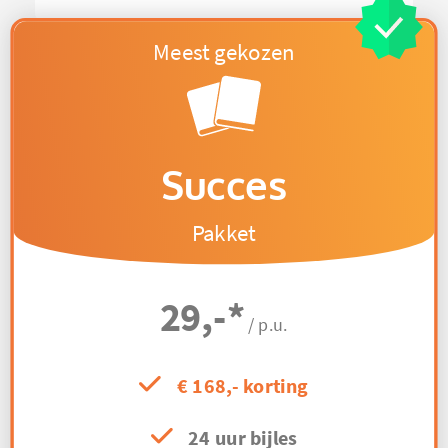
Succes
Pakket
29,-
*
/ p.u.
€ 168,- korting
24 uur bijles