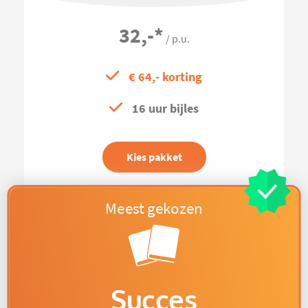
32,-
*
/ p.u.
€ 64,- korting
16 uur bijles
Kies pakket
Succes