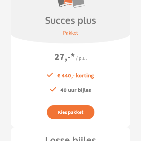
Succes plus
Pakket
27,-
*
/ p.u.
€ 440,- korting
40 uur bijles
Kies pakket
Losse bijles