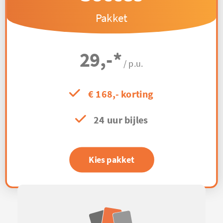
Pakket
29,-
*
/ p.u.
€ 168,- korting
24 uur bijles
Kies pakket