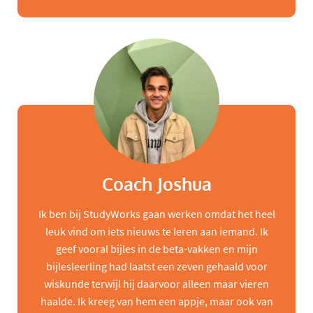
Coach Joshua
Ik ben bij StudyWorks gaan werken omdat het heel
leuk vind om iets nieuws te leren aan iemand. Ik
geef vooral bijles in de beta-vakken en mijn
bijlesleerling had laatst een zeven gehaald voor
wiskunde terwijl hij daarvoor alleen maar vieren
haalde. Ik kreeg van hem een appje, maar ook van