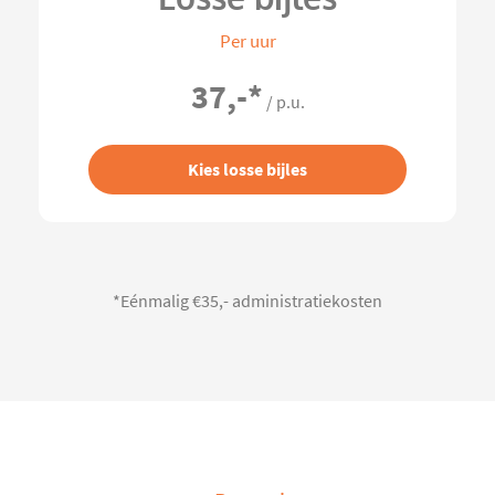
Per uur
37,-
*
/ p.u.
Kies losse bijles
*Eénmalig €35,- administratiekosten