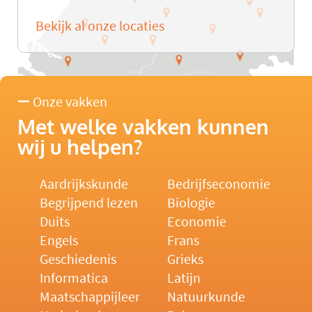
Bekijk al onze locaties
Onze vakken
Met welke vakken kunnen
wij u helpen?
Aardrijkskunde
Bedrijfseconomie
Begrijpend lezen
Biologie
Duits
Economie
Engels
Frans
Geschiedenis
Grieks
Informatica
Latijn
Maatschappijleer
Natuurkunde