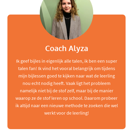
Coach Alyza
Ik geef bijles in eigenlijk alle talen, ik ben een super
talen fan! Ik vind het vooral belangrijk om tijdens
mijn bijlessen goed te kijken naar wat de leerling
nou echt nodig heeft. Vaak ligt het probleem
namelijk niet bij de stof zelf, maar bij de manier
waarop ze de stof leren op school. Daarom probeer
ik altijd naar een nieuwe methode te zoeken die wel
werkt voor de leerling!