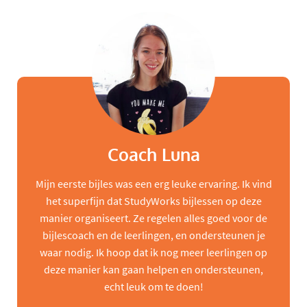
Coach Luna
Mijn eerste bijles was een erg leuke ervaring. Ik vind
het superfijn dat StudyWorks bijlessen op deze
manier organiseert. Ze regelen alles goed voor de
bijlescoach en de leerlingen, en ondersteunen je
waar nodig. Ik hoop dat ik nog meer leerlingen op
deze manier kan gaan helpen en ondersteunen,
echt leuk om te doen!