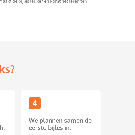
maakt de bijles leuker en komt het leren ten
ks?
4
We plannen samen de
h.
eerste bijles in.