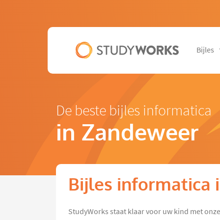
Bijles
De beste bijles informatica
in Zandeweer
Bijles informatica
StudyWorks staat klaar voor uw kind met onze