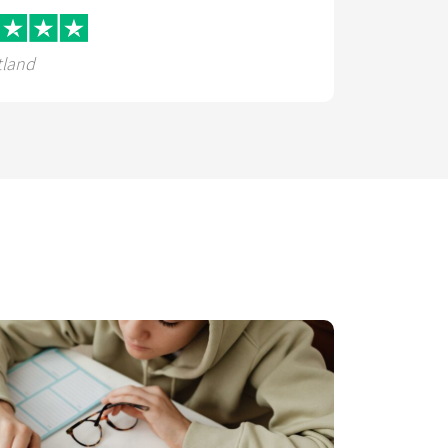
tland