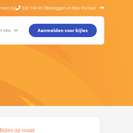
rken bij
030 744 05 38
Inloggen in Mijn Portaal
Aanmelden voor bijles
r ons
Bijles op maat