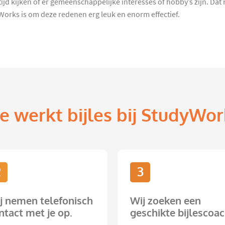
jd kijken of er gemeenschappelijke interesses of hobby’s zijn. Dat 
Works is om deze redenen erg leuk en enorm effectief.
e werkt bijles bij StudyWor
2
3
j nemen telefonisch
Wij zoeken een
ntact met je op.
geschikte bijlescoac