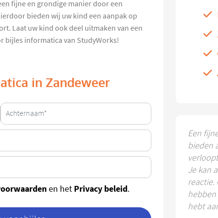
 een fijne en grondige manier door een
 Hierdoor bieden wij uw kind een aanpak op
ort. Laat uw kind ook deel uitmaken van een
or bijles informatica van StudyWorks!
rmatica in Zandeweer
Een fijn
bieden 
verloop
Je kan a
reactie.
voorwaarden
Privacy beleid
en het
.
hebben k
hebt aa