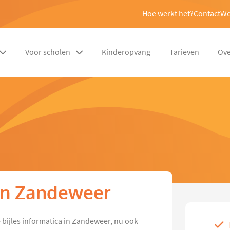
Hoe werkt het?
Contact
We
Voor scholen
Kinderopvang
Tarieven
Ove
 in Zandeweer
 bijles informatica in Zandeweer, nu ook