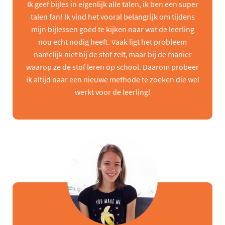
Ik geef bijles in eigenlijk alle talen, ik ben een super
talen fan! Ik vind het vooral belangrijk om tijdens
mijn bijlessen goed te kijken naar wat de leerling
nou echt nodig heeft. Vaak ligt het probleem
namelijk niet bij de stof zelf, maar bij de manier
waarop ze de stof leren op school. Daarom probeer
ik altijd naar een nieuwe methode te zoeken die wel
werkt voor de leerling!