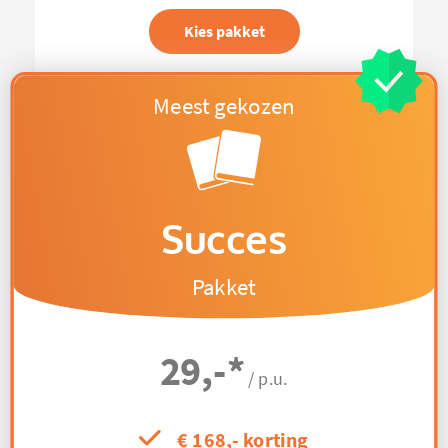
Kies pakket
Succes
Pakket
29,-
*
/ p.u.
€ 168,- korting