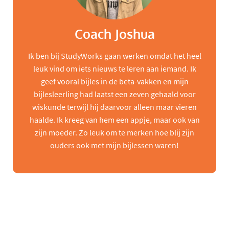
Coach Joshua
Ik ben bij StudyWorks gaan werken omdat het heel
leuk vind om iets nieuws te leren aan iemand. Ik
geef vooral bijles in de beta-vakken en mijn
bijlesleerling had laatst een zeven gehaald voor
wiskunde terwijl hij daarvoor alleen maar vieren
haalde. Ik kreeg van hem een appje, maar ook van
zijn moeder. Zo leuk om te merken hoe blij zijn
ouders ook met mijn bijlessen waren!