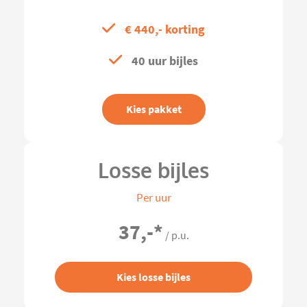
€ 440,- korting
40 uur bijles
Kies pakket
Losse bijles
Per uur
37,-
*
/ p.u.
Kies losse bijles