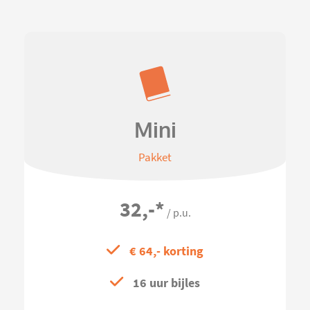
Mini
Pakket
32,-
*
/ p.u.
€ 64,- korting
16 uur bijles