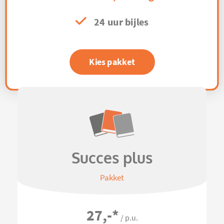
24 uur bijles
Kies pakket
Succes plus
Pakket
27,-
*
/ p.u.