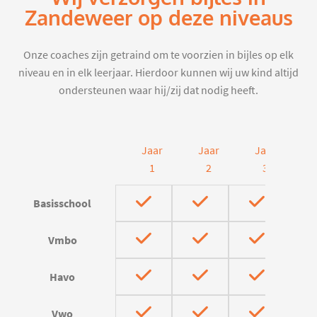
Zandeweer op deze niveaus
Onze coaches zijn getraind om te voorzien in bijles op elk
niveau en in elk leerjaar. Hierdoor kunnen wij uw kind altijd
ondersteunen waar hij/zij dat nodig heeft.
Jaar
Jaar
Jaar
J
1
2
3
Basisschool
Vmbo
Havo
Vwo