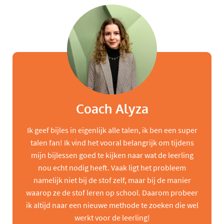
Coach Alyza
Ik geef bijles in eigenlijk alle talen, ik ben een super
talen fan! Ik vind het vooral belangrijk om tijdens
mijn bijlessen goed te kijken naar wat de leerling
nou echt nodig heeft. Vaak ligt het probleem
namelijk niet bij de stof zelf, maar bij de manier
waarop ze de stof leren op school. Daarom probeer
ik altijd naar een nieuwe methode te zoeken die wel
werkt voor de leerling!