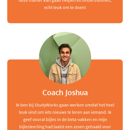
deze manier kan gaan helpen en ondersteunen,
echt leuk om te doen!
Coach Joshua
Ik ben bij StudyWorks gaan werken omdat het heel
leuk vind om iets nieuws te leren aan iemand. Ik
geef vooral bijles in de beta-vakken en mijn
bijlesleerling had laatst een zeven gehaald voor