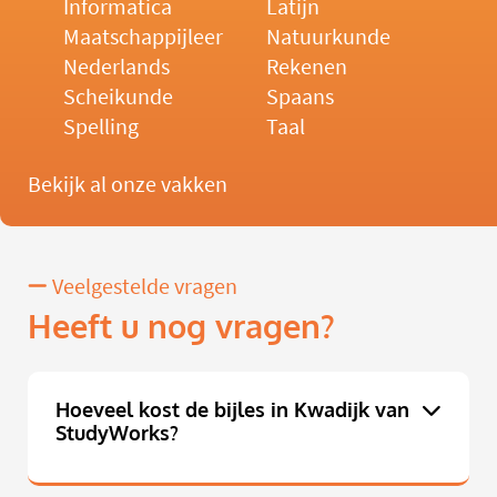
Informatica
Latijn
Maatschappijleer
Natuurkunde
Nederlands
Rekenen
Scheikunde
Spaans
Spelling
Taal
Bekijk al onze vakken
Veelgestelde vragen
Heeft u nog vragen?
Hoeveel kost de bijles in Kwadijk van
StudyWorks?