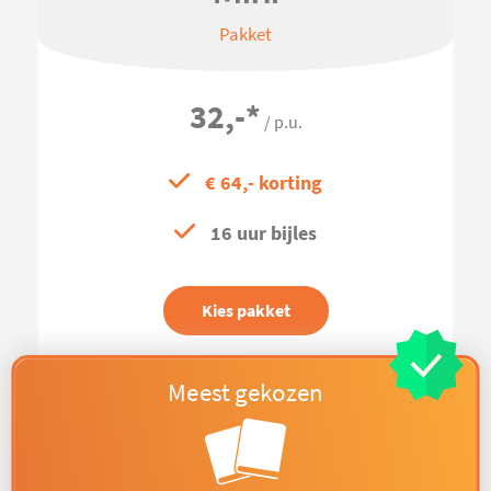
Pakket
32,-
*
/ p.u.
€ 64,- korting
16 uur bijles
Kies pakket