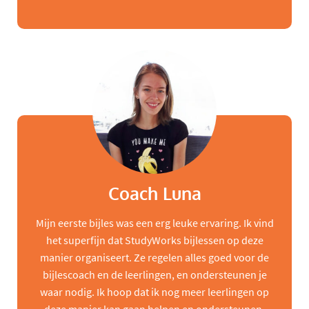
Coach Luna
Mijn eerste bijles was een erg leuke ervaring. Ik vind
het superfijn dat StudyWorks bijlessen op deze
manier organiseert. Ze regelen alles goed voor de
bijlescoach en de leerlingen, en ondersteunen je
waar nodig. Ik hoop dat ik nog meer leerlingen op