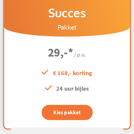
Succes
Pakket
29,-
*
/ p.u.
€ 168,- korting
24 uur bijles
Kies pakket