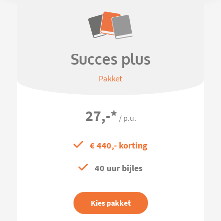
Succes plus
Pakket
27,-
*
/ p.u.
€ 440,- korting
40 uur bijles
Kies pakket