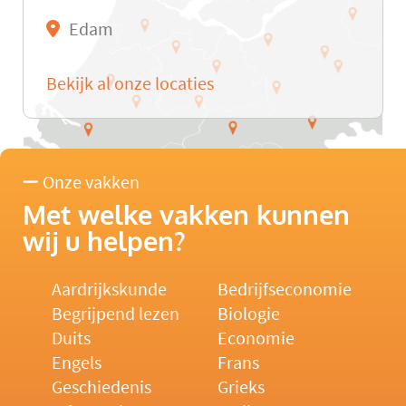
Edam
Bekijk al onze locaties
Onze vakken
Met welke vakken kunnen
wij u helpen?
Aardrijkskunde
Bedrijfseconomie
Begrijpend lezen
Biologie
Duits
Economie
Engels
Frans
Geschiedenis
Grieks