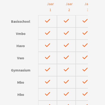
Jaar
Jaar
Jaar
J
1
2
3
Basisschool
Vmbo
Havo
Vwo
Gymnasium
Mbo
Hbo