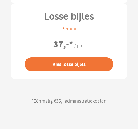
Losse bijles
Per uur
37,-
*
/ p.u.
Kies losse bijles
*Eénmalig €35,- administratiekosten