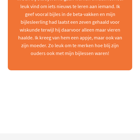
leuk vind om iets nieuws te leren aan iemand. Ik
geef vooral bijles in de beta-vakken en mijn
bijlesleerling had laatst een zeven gehaald voor
wiskunde terwijl hij daarvoor alleen maar vieren
haalde. Ik kreeg van hem een appje, maar ook van
zijn moeder. Zo leuk om te merken hoe blij zijn
ouders ook met mijn bijlessen waren!