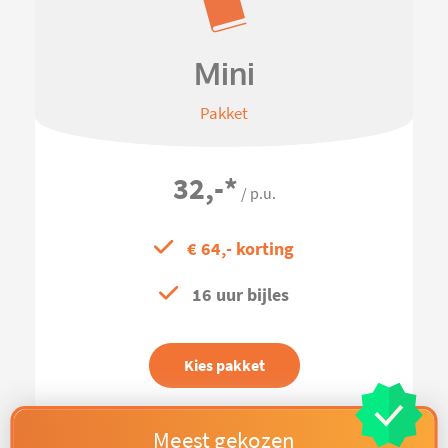
Mini
Pakket
32,-
*
/ p.u.
€ 64,- korting
16 uur bijles
Kies pakket