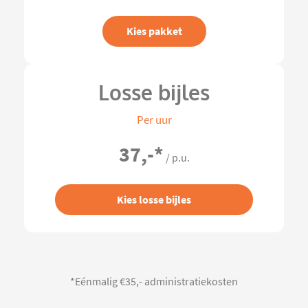
Kies pakket
Losse bijles
Per uur
37,-
*
/ p.u.
Kies losse bijles
*Eénmalig €35,- administratiekosten