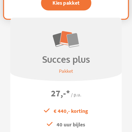
Kies pakket
Succes plus
Pakket
27,-
*
/ p.u.
€ 440,- korting
40 uur bijles