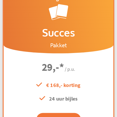
Succes
Pakket
29,-
*
/ p.u.
€ 168,- korting
24 uur bijles