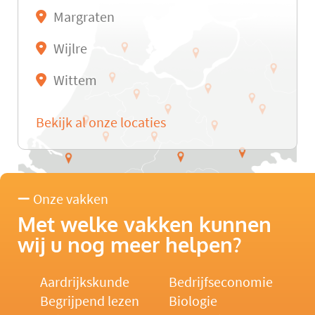
Margraten
Wijlre
Wittem
Bekijk al onze locaties
Onze vakken
Met welke vakken kunnen
wij u nog meer helpen?
Aardrijkskunde
Bedrijfseconomie
Begrijpend lezen
Biologie