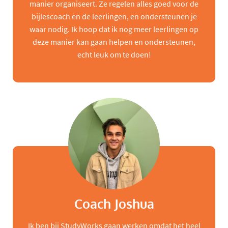
manier organiseert. Ze regelen alles goed voor de
bijlescoach en de leerlingen, en ondersteunen je
waar nodig. Ik hoop dat ik nog meer leerlingen op
deze manier kan gaan helpen en ondersteunen,
echt leuk om te doen!
Coach Joshua
Ik ben bij StudyWorks gaan werken omdat het heel