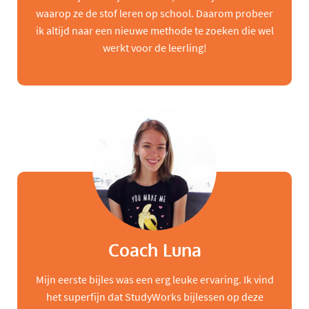
waarop ze de stof leren op school. Daarom probeer
ik altijd naar een nieuwe methode te zoeken die wel
werkt voor de leerling!
Coach Luna
Mijn eerste bijles was een erg leuke ervaring. Ik vind
het superfijn dat StudyWorks bijlessen op deze