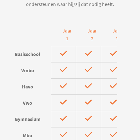
ondersteunen waar hij/zij dat nodig heeft.
Jaar
Jaar
Jaar
J
1
2
3
Basisschool
Vmbo
Havo
Vwo
Gymnasium
Mbo