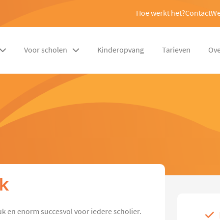
Hoe werkt het?
Contact
We
Voor scholen
Kinderopvang
Tarieven
Ove
ik
euk en enorm succesvol voor iedere scholier.