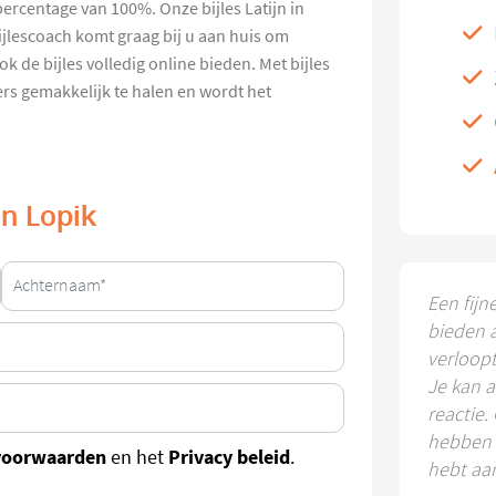
ercentage van 100%. Onze bijles Latijn in
ijlescoach komt graag bij u aan huis om
k de bijles volledig online bieden. Met bijles
fers gemakkelijk te halen en wordt het
in Lopik
Een fijn
bieden 
verloop
Je kan a
reactie.
hebben k
voorwaarden
Privacy beleid
en het
.
hebt aa