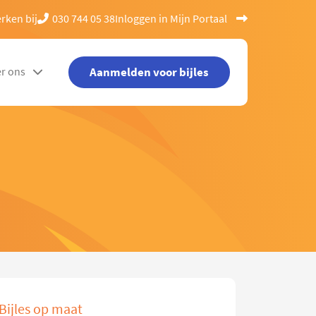
rken bij
030 744 05 38
Inloggen in Mijn Portaal
Aanmelden voor bijles
r ons
Bijles op maat