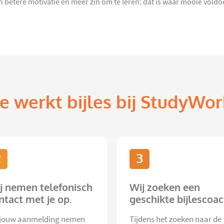
, een betere motivatie én meer zin om te leren: dat is waar mooie vol
e werkt bijles bij StudyWor
2
3
j nemen telefonisch
Wij zoeken een
ntact met je op.
geschikte bijlescoac
jouw aanmelding nemen
Tijdens het zoeken naar de