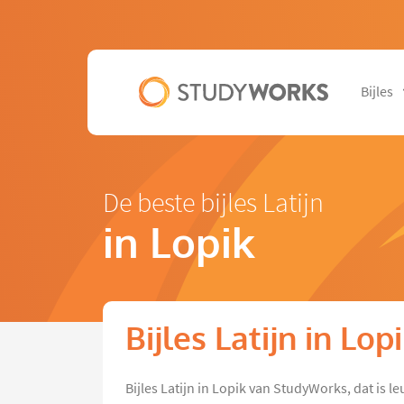
Bijles
De beste bijles Latijn
in Lopik
Bijles Latijn in Lop
Bijles Latijn in Lopik van StudyWorks, dat is l