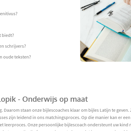
enitivus?
t biedt?
en schrijvers?
an oude teksten?
n Lopik - Onderwijs op maat
. Daarom staan onze bijlescoaches klaar om bijles Latijn te geven. Zo 
ses zijn leidend in ons matchingsproces. Op die manier kan er een
oor het leerproces. Onze persoonlijke bijlescoach ondersteunt uw ki