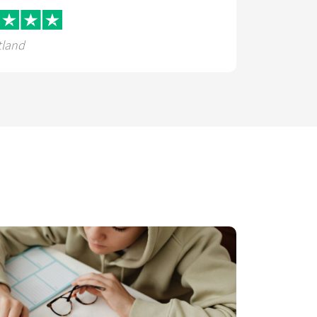
tland