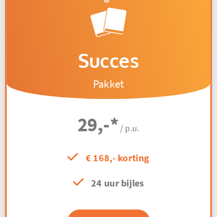
Succes
Pakket
29,-
*
/ p.u.
€ 168,- korting
24 uur bijles