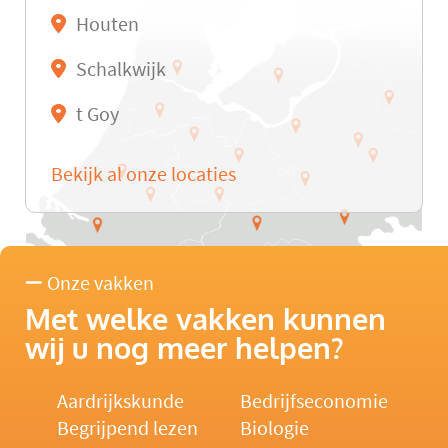
Houten
Schalkwijk
t Goy
Bekijk al onze locaties
Onze vakken
Met welke vakken kunnen
wij u nog meer helpen?
Aardrijkskunde
Bedrijfseconomie
Begrijpend lezen
Biologie