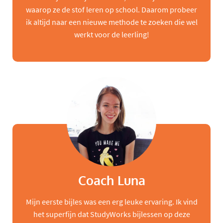
waarop ze de stof leren op school. Daarom probeer
ik altijd naar een nieuwe methode te zoeken die wel
werkt voor de leerling!
Coach Luna
Mijn eerste bijles was een erg leuke ervaring. Ik vind
het superfijn dat StudyWorks bijlessen op deze