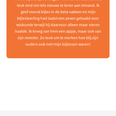
leuk vind om iets nieuws te leren aan iemand. Ik
geef vooral bijles in de beta-vakken en mijn
bijlesleerling had laatst een zeven gehaald voor
wiskunde terwijl hij daarvoor alleen maar vieren
haalde. Ik kreeg van hem een appje, maar ook van
zijn moeder. Zo leuk om te merken hoe blij zijn
ouders ook met mijn bijlessen waren!