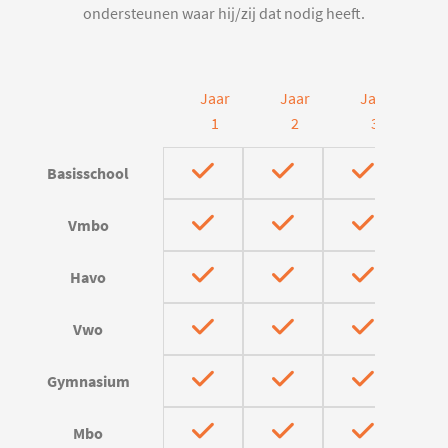
ondersteunen waar hij/zij dat nodig heeft.
Jaar
Jaar
Jaar
J
1
2
3
Basisschool
Vmbo
Havo
Vwo
Gymnasium
Mbo