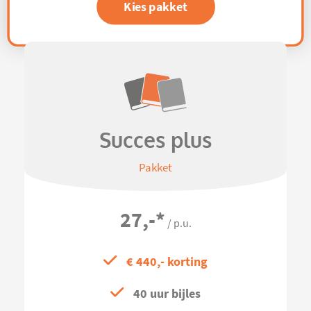
Kies pakket
Succes plus
Pakket
27,-
*
/ p.u.
€ 440,- korting
40 uur bijles