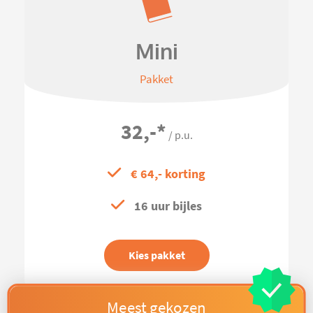
Mini
Pakket
32,-
*
/ p.u.
€ 64,- korting
16 uur bijles
Kies pakket