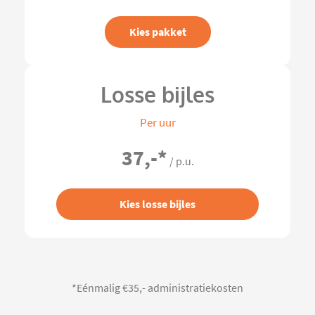
Kies pakket
Losse bijles
Per uur
37,-
*
/ p.u.
Kies losse bijles
*Eénmalig €35,- administratiekosten