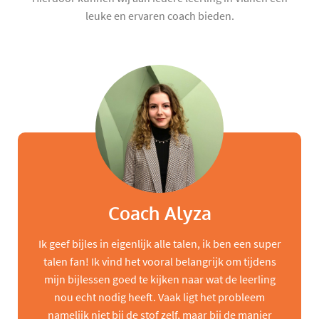
leuke en ervaren coach bieden.
Coach Alyza
Ik geef bijles in eigenlijk alle talen, ik ben een super
talen fan! Ik vind het vooral belangrijk om tijdens
mijn bijlessen goed te kijken naar wat de leerling
nou echt nodig heeft. Vaak ligt het probleem
namelijk niet bij de stof zelf, maar bij de manier