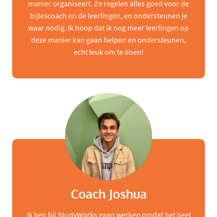
manier organiseert. Ze regelen alles goed voor de
bijlescoach en de leerlingen, en ondersteunen je
waar nodig. Ik hoop dat ik nog meer leerlingen op
deze manier kan gaan helpen en ondersteunen,
echt leuk om te doen!
Coach Joshua
Ik ben bij StudyWorks gaan werken omdat het heel