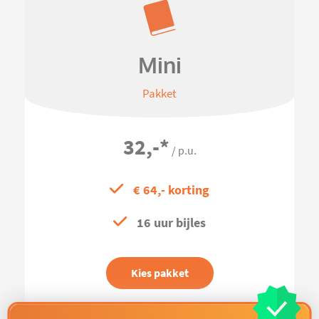
Mini
Pakket
32,-
*
/ p.u.
€ 64,- korting
16 uur bijles
Kies pakket