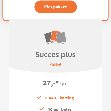
Kies pakket
Succes plus
Pakket
27,-
*
/ p.u.
€ 440,- korting
40 uur bijles