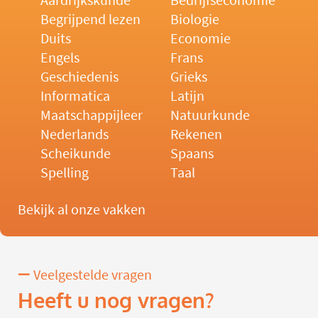
Aardrijkskunde
Bedrijfseconomie
Begrijpend lezen
Biologie
Duits
Economie
Engels
Frans
Geschiedenis
Grieks
Informatica
Latijn
Maatschappijleer
Natuurkunde
Nederlands
Rekenen
Scheikunde
Spaans
Spelling
Taal
Bekijk al onze vakken
Veelgestelde vragen
Heeft u nog vragen?