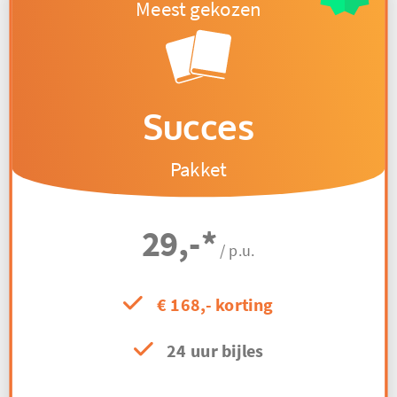
Succes
Pakket
29,-
*
/ p.u.
€ 168,- korting
24 uur bijles