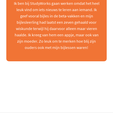
Ik ben bij StudyWorks gaan werken omdat het heel
leuk vind om iets nieuws te leren aan iemand. Ik
geef vooral bijles in de beta-vakken en mijn
bijlesleerling had laatst een zeven gehaald voor
wiskunde terwijl hij daarvoor alleen maar vieren
haalde. Ik kreeg van hem een appje, maar ook van
zijn moeder. Zo leuk om te merken hoe blij zijn
ouders ook met mijn bijlessen waren!