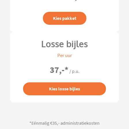
Kies pakket
Losse bijles
Per uur
37,-
*
/ p.u.
Kies losse bijles
*Eénmalig €35,- administratiekosten