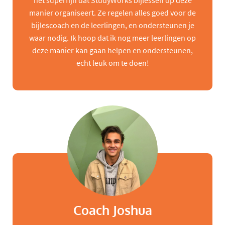
het superfijn dat StudyWorks bijlessen op deze
manier organiseert. Ze regelen alles goed voor de
bijlescoach en de leerlingen, en ondersteunen je
waar nodig. Ik hoop dat ik nog meer leerlingen op
deze manier kan gaan helpen en ondersteunen,
echt leuk om te doen!
Coach Joshua