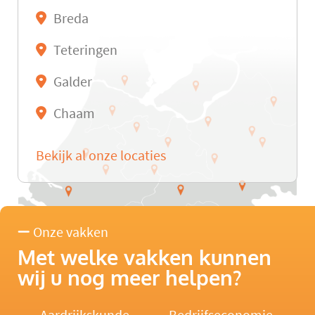
Breda
Teteringen
Galder
Chaam
Bekijk al onze locaties
Onze vakken
Met welke vakken kunnen
wij u nog meer helpen?