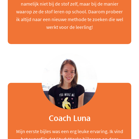
namelijk niet bij de stof zelf, maar bij de manier
waarop ze de stof leren op school. Daarom probeer
ik altijd naar een nieuwe methode te zoeken die wel
werkt voor de leerling!
Coach Luna
Mijn eerste bijles was een erg leuke ervaring. Ik vind