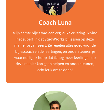
Coach Luna
Mijn eerste bijles was een erg leuke ervaring. Ik vind
het superfijn dat StudyWorks bijlessen op deze
manier organiseert. Ze regelen alles goed voor de
bijlescoach en de leerlingen, en ondersteunen je
waar nodig. Ik hoop dat ik nog meer leerlingen op
deze manier kan gaan helpen en ondersteunen,
echt leuk om te doen!