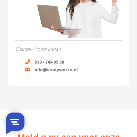
Chantal - Hoofd Inplan
030 - 744 05 38
info@studyworks.nl