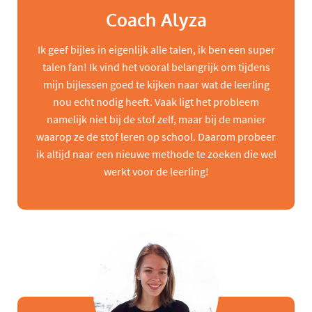
Coach Alyza
Ik geef bijles in eigenlijk alle talen, ik ben een super
talen fan! Ik vind het vooral belangrijk om tijdens
mijn bijlessen goed te kijken naar wat de leerling
nou echt nodig heeft. Vaak ligt het probleem
namelijk niet bij de stof zelf, maar bij de manier
waarop ze de stof leren op school. Daarom probeer
ik altijd naar een nieuwe methode te zoeken die wel
werkt voor de leerling!