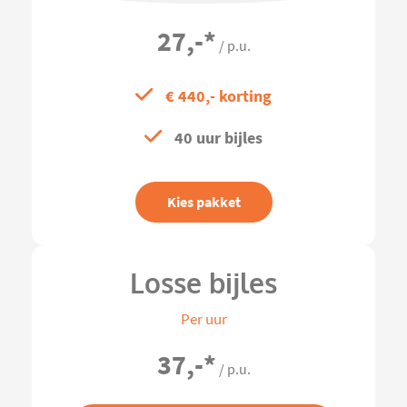
27,-
*
/ p.u.
€ 440,- korting
40 uur bijles
Kies pakket
Losse bijles
Per uur
37,-
*
/ p.u.