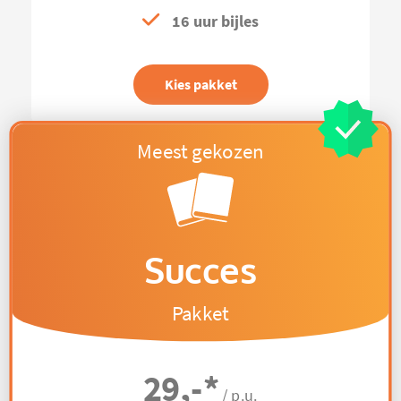
16 uur bijles
Kies pakket
Succes
Pakket
29,-
*
/ p.u.