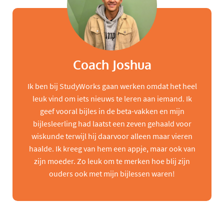
Coach Joshua
Ik ben bij StudyWorks gaan werken omdat het heel
leuk vind om iets nieuws te leren aan iemand. Ik
geef vooral bijles in de beta-vakken en mijn
bijlesleerling had laatst een zeven gehaald voor
wiskunde terwijl hij daarvoor alleen maar vieren
haalde. Ik kreeg van hem een appje, maar ook van
zijn moeder. Zo leuk om te merken hoe blij zijn
ouders ook met mijn bijlessen waren!