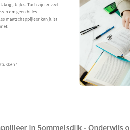
krijgt bijles. Toch zijn er veel
ezen om geen bijles
les maatschappijleer kan juist
 met:
gstukken?
appijleer in Sommelsdijk - Onderwijs 