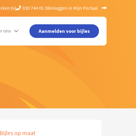
rken bij
030 744 05 38
Inloggen in Mijn Portaal
Aanmelden voor bijles
r ons
Bijles op maat