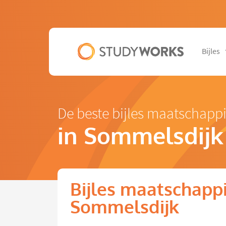
Bijles
De beste bijles maatschappi
in Sommelsdijk
Bijles maatschappi
Sommelsdijk