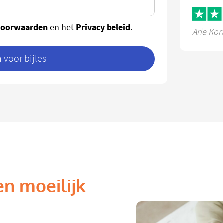
voorwaarden
Privacy beleid
en het
.
Arie Kor
voor bijles
en moeilijk