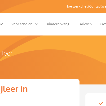
Hoe werkt het?
Contact
We
Voor scholen
Kinderopvang
Tarieven
Ove
jleer
jleer in