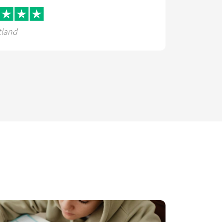
tland