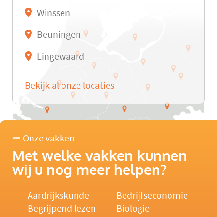
Winssen
Beuningen
Lingewaard
Bekijk al onze locaties
Onze vakken
Met welke vakken kunnen
wij u nog meer helpen?
Aardrijkskunde
Bedrijfseconomie
Begrijpend lezen
Biologie