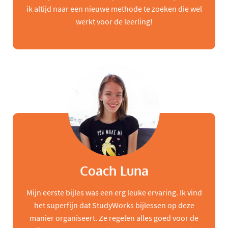
ik altijd naar een nieuwe methode te zoeken die wel
werkt voor de leerling!
Coach Luna
Mijn eerste bijles was een erg leuke ervaring. Ik vind
het superfijn dat StudyWorks bijlessen op deze
manier organiseert. Ze regelen alles goed voor de