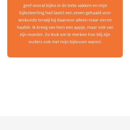
geef vooral bijles in de beta-vakken en mijn
bijlesleerling had laatst een zeven gehaald voor
wiskunde terwijl hij daarvoor alleen maar vieren
haalde. Ik kreeg van hem een appje, maar ook van
zijn moeder. Zo leuk om te merken hoe blij zijn
ouders ook met mijn bijlessen waren!