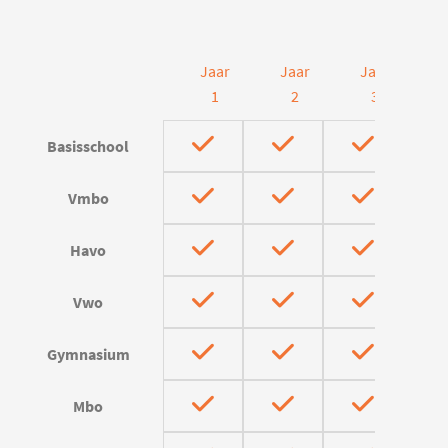
Jaar
Jaar
Jaar
J
1
2
3
Basisschool
Vmbo
Havo
Vwo
Gymnasium
Mbo