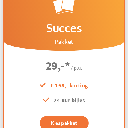
Succes
Pakket
29,-
*
/ p.u.
€ 168,- korting
24 uur bijles
Kies pakket