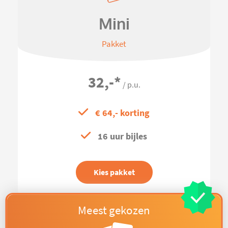
Mini
Pakket
32,-
*
/ p.u.
€ 64,- korting
16 uur bijles
Kies pakket