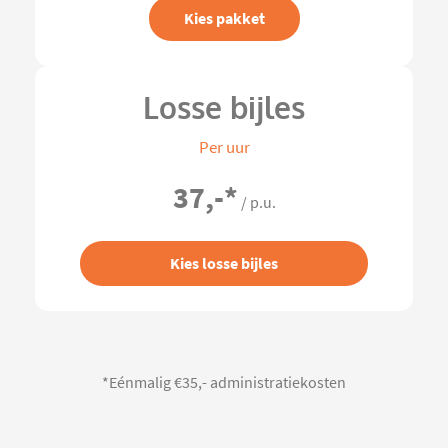
Kies pakket
Losse bijles
Per uur
37,-
*
/ p.u.
Kies losse bijles
*Eénmalig €35,- administratiekosten