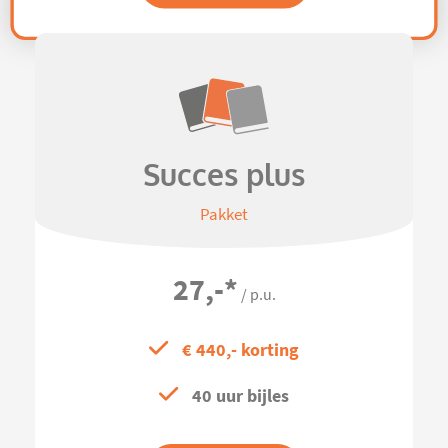
Succes plus
Pakket
27,-
*
/ p.u.
€ 440,- korting
40 uur bijles