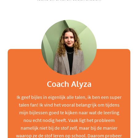
Coach Alyza
Ik geef bijles in eigenlijk alle talen, ik ben een super
talen fan! Ik vind het vooral belangrijk om tijdens
mijn bijlessen goed te kijken naar wat de leerling
nou echt nodig heeft. Vaak ligt het probleem
namelijk niet bij de stof zelf, maar bij de manier
waarop ze de stof leren op school. Daarom probeer