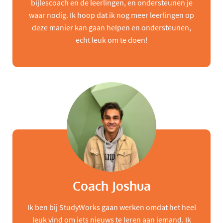
bijlescoach en de leerlingen, en ondersteunen je
waar nodig. Ik hoop dat ik nog meer leerlingen op
deze manier kan gaan helpen en ondersteunen,
echt leuk om te doen!
Coach Joshua
Ik ben bij StudyWorks gaan werken omdat het heel
leuk vind om iets nieuws te leren aan iemand. Ik