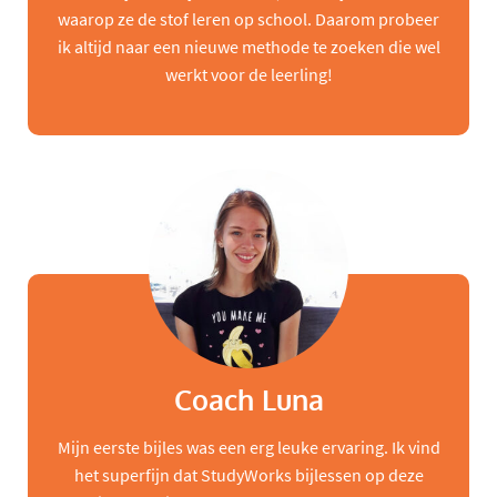
waarop ze de stof leren op school. Daarom probeer
ik altijd naar een nieuwe methode te zoeken die wel
werkt voor de leerling!
Coach Luna
Mijn eerste bijles was een erg leuke ervaring. Ik vind
het superfijn dat StudyWorks bijlessen op deze