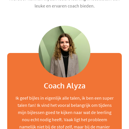
leuke en ervaren coach bieden.
Coach Alyza
Ik geef bijles in eigenlijk alle talen, ik ben een super
talen fan! Ik vind het vooral belangrijk om tijdens
mijn bijlessen goed te kijken naar wat de leerling
nou echt nodig heeft. Vaak ligt het probleem
namelijk niet bij de stof zelf, maar bij de manier