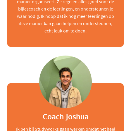
manier organiseert. Ze regelen alles goed voor de
bijlescoach en de leerlingen, en ondersteunen je
waar nodig. Ik hoop dat ik nog meer leerlingen op
deze manier kan gaan helpen en ondersteunen,
echt leuk om te doen!
Coach Joshua
Ik ben bij StudyWorks gaan werken omdat het heel