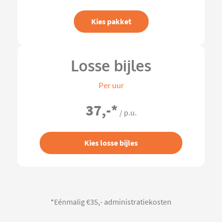
Kies pakket
Losse bijles
Per uur
37,-
*
/ p.u.
Kies losse bijles
*Eénmalig €35,- administratiekosten