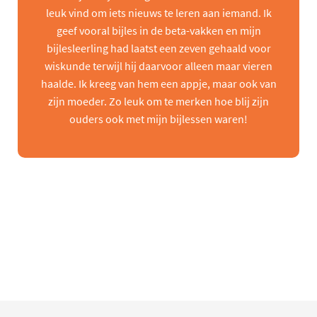
leuk vind om iets nieuws te leren aan iemand. Ik
geef vooral bijles in de beta-vakken en mijn
bijlesleerling had laatst een zeven gehaald voor
wiskunde terwijl hij daarvoor alleen maar vieren
haalde. Ik kreeg van hem een appje, maar ook van
zijn moeder. Zo leuk om te merken hoe blij zijn
ouders ook met mijn bijlessen waren!