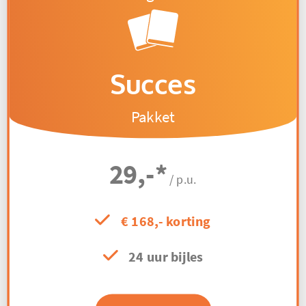
Succes
Pakket
29,-
*
/ p.u.
€ 168,- korting
24 uur bijles