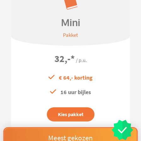
Mini
Pakket
32,-
*
/ p.u.
€ 64,- korting
16 uur bijles
Kies pakket