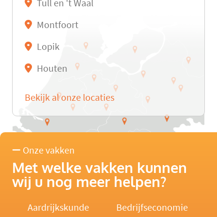
Tull en 't Waal
Montfoort
Lopik
Houten
Bekijk al onze locaties
Onze vakken
Met welke vakken kunnen
wij u nog meer helpen?
Aardrijkskunde
Bedrijfseconomie