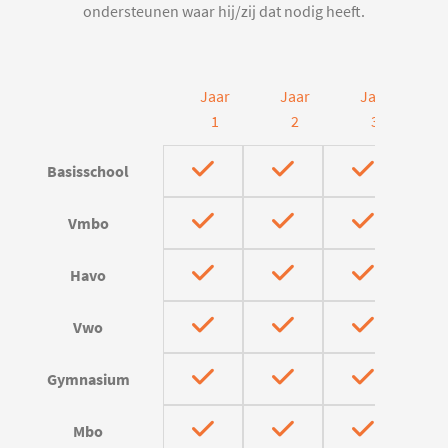
ondersteunen waar hij/zij dat nodig heeft.
Jaar
Jaar
Jaar
J
1
2
3
Basisschool
Vmbo
Havo
Vwo
Gymnasium
Mbo