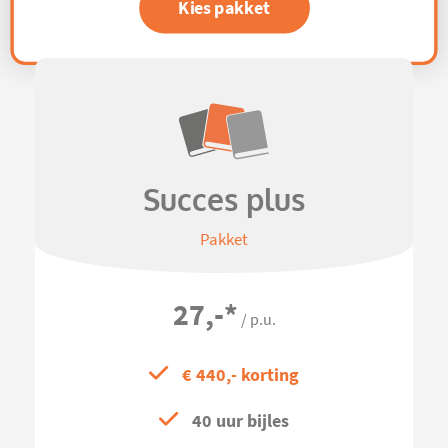
Kies pakket
Succes plus
Pakket
27,-
*
/ p.u.
€ 440,- korting
40 uur bijles