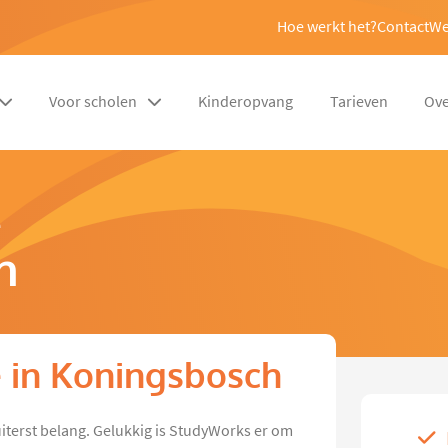
Hoe werkt het?
Contact
We
Voor scholen
Kinderopvang
Tarieven
Ove
e
h
e in Koningsbosch
 uiterst belang. Gelukkig is StudyWorks er om