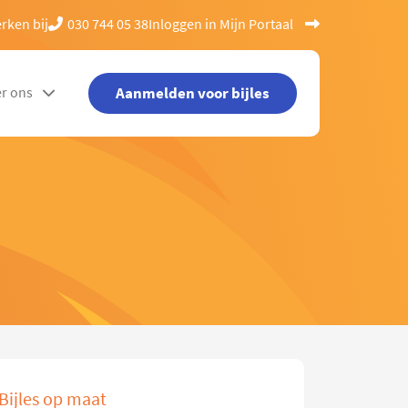
rken bij
030 744 05 38
Inloggen in Mijn Portaal
Aanmelden voor bijles
r ons
Bijles op maat