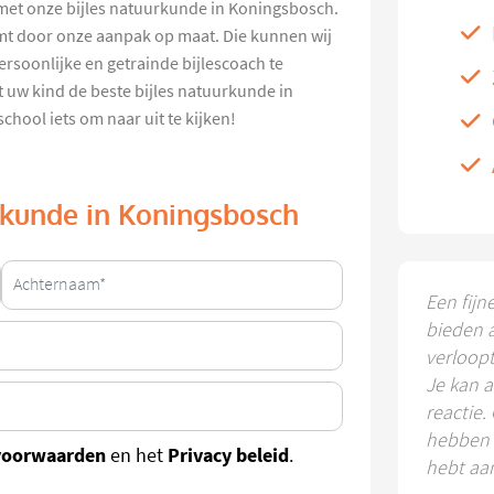
j met onze bijles natuurkunde in Koningsbosch.
t door onze aanpak op maat. Die kunnen wij
ersoonlijke en getrainde bijlescoach te
t uw kind de beste bijles natuurkunde in
hool iets om naar uit te kijken!
urkunde in Koningsbosch
Een fijn
bieden 
verloop
Je kan a
reactie.
hebben k
voorwaarden
Privacy beleid
en het
.
hebt aa