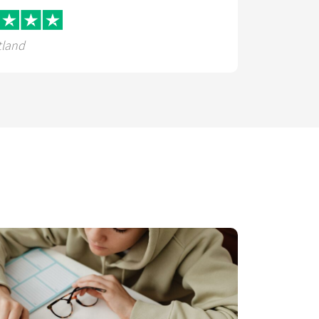
tland