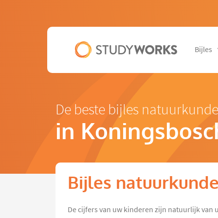
Bijles
De beste bijles natuurkund
in Koningsbosc
Bijles natuurkund
De cijfers van uw kinderen zijn natuurlijk van