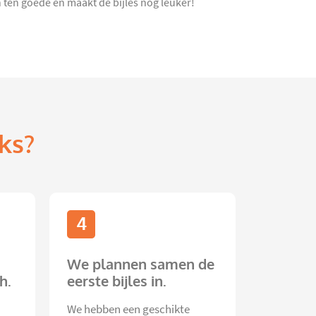
ten goede en maakt de bijles nóg leuker!
ks?
4
We plannen samen de
h.
eerste bijles in.
We hebben een geschikte