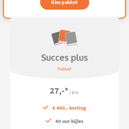
Kies pakket
Succes plus
Pakket
27,-
*
/ p.u.
€ 440,- korting
40 uur bijles