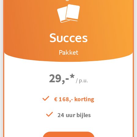
Succes
Pakket
29,-
*
/ p.u.
€ 168,- korting
24 uur bijles