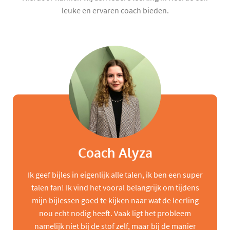
leuke en ervaren coach bieden.
Coach Alyza
Ik geef bijles in eigenlijk alle talen, ik ben een super
talen fan! Ik vind het vooral belangrijk om tijdens
mijn bijlessen goed te kijken naar wat de leerling
nou echt nodig heeft. Vaak ligt het probleem
namelijk niet bij de stof zelf, maar bij de manier