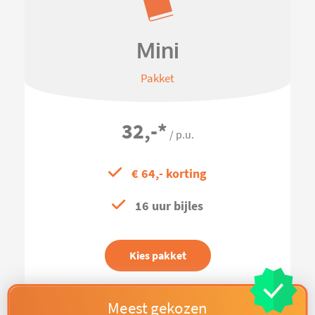
Mini
Pakket
32,-
*
/ p.u.
€ 64,- korting
16 uur bijles
Kies pakket