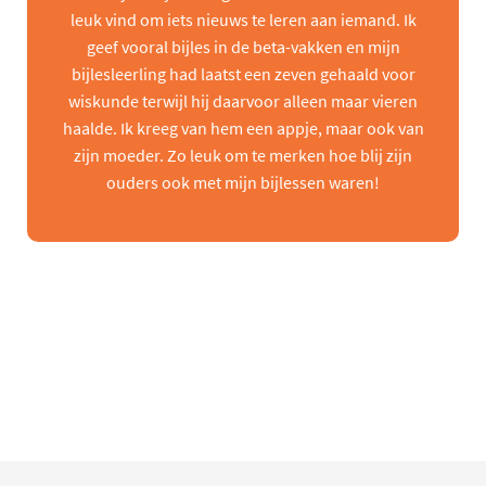
leuk vind om iets nieuws te leren aan iemand. Ik
geef vooral bijles in de beta-vakken en mijn
bijlesleerling had laatst een zeven gehaald voor
wiskunde terwijl hij daarvoor alleen maar vieren
haalde. Ik kreeg van hem een appje, maar ook van
zijn moeder. Zo leuk om te merken hoe blij zijn
ouders ook met mijn bijlessen waren!