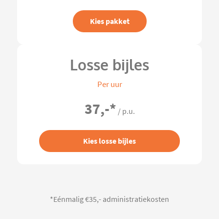
Kies pakket
Losse bijles
Per uur
37,-
*
/ p.u.
Kies losse bijles
*Eénmalig €35,- administratiekosten