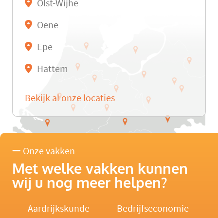
Olst-Wijhe
Oene
Epe
Hattem
Bekijk al onze locaties
Onze vakken
Met welke vakken kunnen
wij u nog meer helpen?
Aardrijkskunde
Bedrijfseconomie