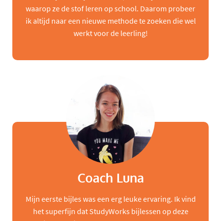
waarop ze de stof leren op school. Daarom probeer
ik altijd naar een nieuwe methode te zoeken die wel
werkt voor de leerling!
Coach Luna
Mijn eerste bijles was een erg leuke ervaring. Ik vind
het superfijn dat StudyWorks bijlessen op deze