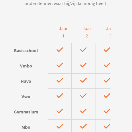
ondersteunen waar hij/zij dat nodig heeft.
Jaar
Jaar
Jaar
J
1
2
3
Basisschool
Vmbo
Havo
Vwo
Gymnasium
Mbo