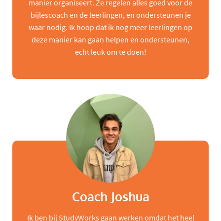
manier organiseert. Ze regelen alles goed voor de
bijlescoach en de leerlingen, en ondersteunen je
waar nodig. Ik hoop dat ik nog meer leerlingen op
deze manier kan gaan helpen en ondersteunen,
echt leuk om te doen!
Coach Joshua
Ik ben bij StudyWorks gaan werken omdat het heel