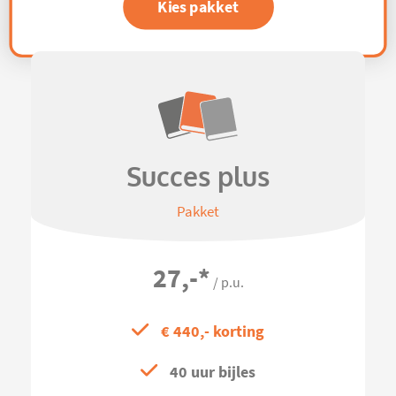
Kies pakket
Succes plus
Pakket
27,-
*
/ p.u.
€ 440,- korting
40 uur bijles