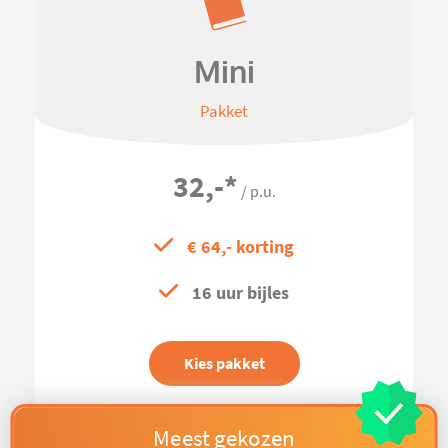
Mini
Pakket
32,-
*
/ p.u.
€ 64,- korting
16 uur bijles
Kies pakket