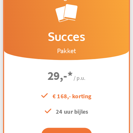
Succes
Pakket
29,-
*
/ p.u.
€ 168,- korting
24 uur bijles