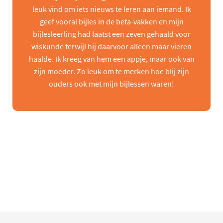
leuk vind om iets nieuws te leren aan iemand. Ik
geef vooral bijles in de beta-vakken en mijn
bijlesleerling had laatst een zeven gehaald voor
wiskunde terwijl hij daarvoor alleen maar vieren
haalde. Ik kreeg van hem een appje, maar ook van
zijn moeder. Zo leuk om te merken hoe blij zijn
ouders ook met mijn bijlessen waren!