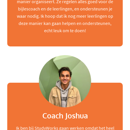
manier organiseert. Ze regelen alles goed voor de
bijlescoach en de leerlingen, en ondersteunen je
waar nodig. Ik hoop dat ik nog meer leerlingen op
deze manier kan gaan helpen en ondersteunen,
echt leuk om te doen!
Coach Joshua
Ik ben bij StudyWorks gaan werken omdat het heel