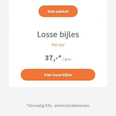
Kies pakket
Losse bijles
Per uur
37,-
*
/ p.u.
Kies losse bijles
*Eénmalig €35,- administratiekosten