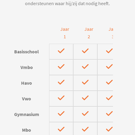
ondersteunen waar hij/zij dat nodig heeft.
Jaar
Jaar
Jaar
J
1
2
3
Basisschool
Vmbo
Havo
Vwo
Gymnasium
Mbo