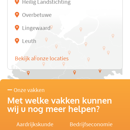
Heilig Landstichting
Overbetuwe
Lingewaard
Leuth
Bekijk al onze locaties
Onze vakken
Met welke vakken kunnen
wij u nog meer helpen?
Aardrijkskunde
Bedrijfseconomie