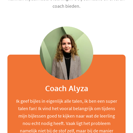
coach bieden.
Coach Alyza
Ik geef bijles in eigenlijk alle talen, ik ben een super
talen fan! Ik vind het vooral belangrijk om tijdens
mijn bijlessen goed te kijken naar wat de leerling
nou echt nodig heeft. Vaak ligt het probleem
namelijk niet bij de stof zelf, maar bij de manier