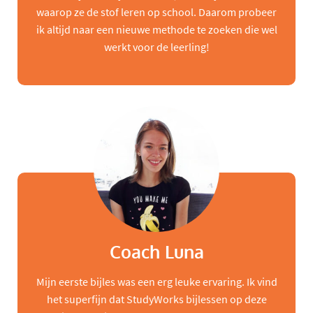
waarop ze de stof leren op school. Daarom probeer
ik altijd naar een nieuwe methode te zoeken die wel
werkt voor de leerling!
Coach Luna
Mijn eerste bijles was een erg leuke ervaring. Ik vind
het superfijn dat StudyWorks bijlessen op deze