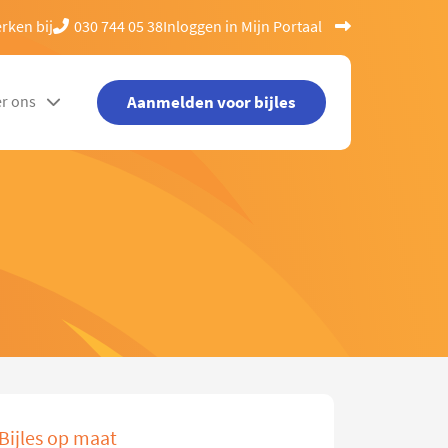
rken bij
030 744 05 38
Inloggen in Mijn Portaal
Aanmelden voor bijles
r ons
Bijles op maat