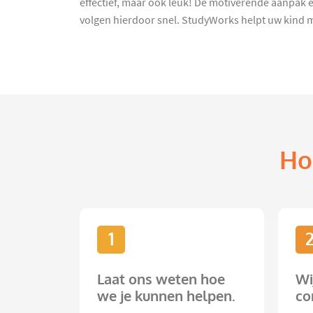
effectief, maar ook leuk! De motiverende aanpak en
volgen hierdoor snel. StudyWorks helpt uw kind m
Ho
1
Laat ons weten hoe
Wi
we je kunnen helpen.
co