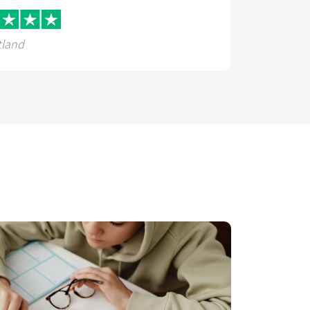
tland