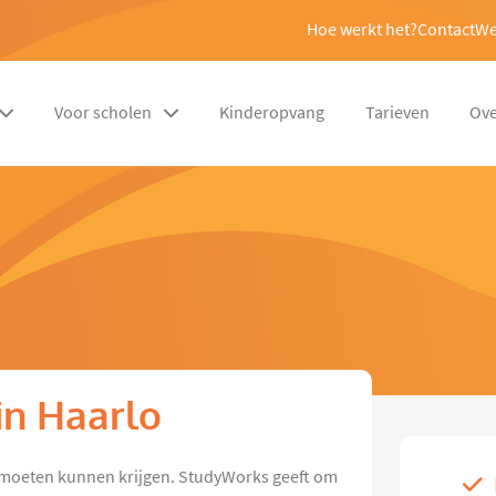
Hoe werkt het?
Contact
We
Voor scholen
Kinderopvang
Tarieven
Ove
in Haarlo
es moeten kunnen krijgen. StudyWorks geeft om