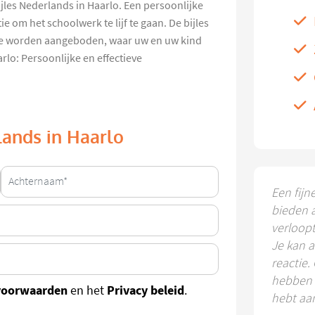
ijles Nederlands in Haarlo. Een persoonlijke
e om het schoolwerk te lijf te gaan. De bijles
ine worden aangeboden, waar uw en uw kind
rlo: Persoonlijke en effectieve
lands in Haarlo
Een fijn
bieden 
verloop
Je kan a
reactie.
hebben k
voorwaarden
Privacy beleid
en het
.
hebt aa