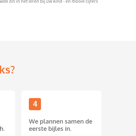
e zin in het leren bij uw kind - en mooie cijfers
ks?
4
We plannen samen de
h.
eerste bijles in.