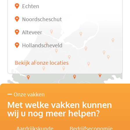
Echten
Noordscheschut
Alteveer
Hollandscheveld
Bekijk al onze locaties
Onze vakken
Met welke vakken kunnen
wij u nog meer helpen?
Aardrijkskunde
Bedrijfseconomie