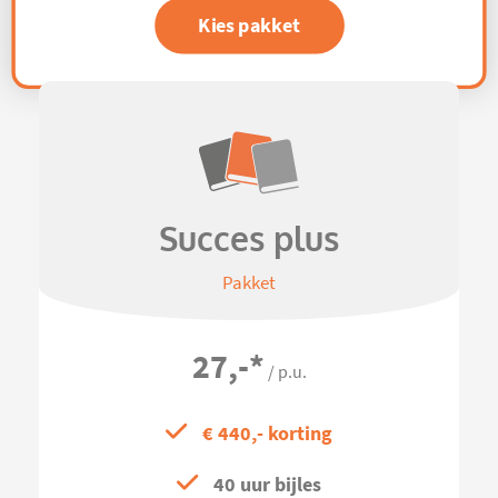
Kies pakket
Succes plus
Pakket
27,-
*
/ p.u.
€ 440,- korting
40 uur bijles