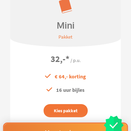
Mini
Pakket
32,-
*
/ p.u.
€ 64,- korting
16 uur bijles
Kies pakket