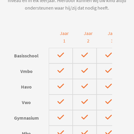
niveau en in elk leerjaar. Hierdoor kunnen wij uw kind altijd
ondersteunen waar hij/zij dat nodig heeft.
Jaar
Jaar
Jaar
J
1
2
3
Basisschool
Vmbo
Havo
Vwo
Gymnasium
Mbo