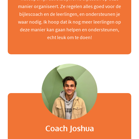
manier organiseert. Ze regelen alles goed voor de
bijlescoach en de leerlingen, en ondersteunen je
waar nodig. Ik hoop dat ik nog meer leerlingen op
deze manier kan gaan helpen en ondersteunen,
echt leuk om te doen!
Coach Joshua