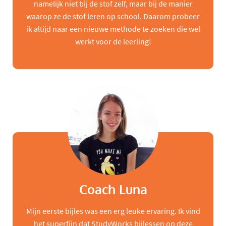
namelijk niet bij de stof zelf, maar bij de manier
waarop ze de stof leren op school. Daarom probeer
ik altijd naar een nieuwe methode te zoeken die wel
werkt voor de leerling!
Coach Luna
Mijn eerste bijles was een erg leuke ervaring. Ik vind
het superfijn dat StudyWorks bijlessen op deze