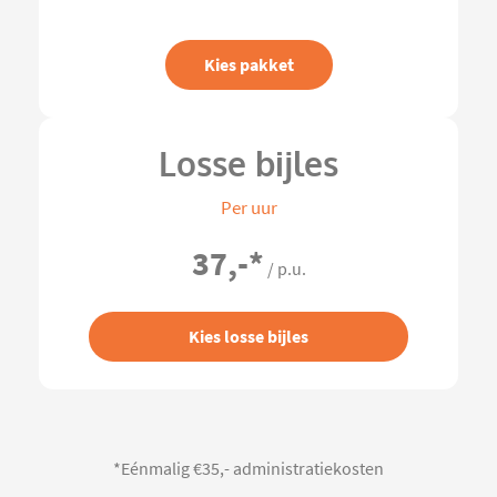
Kies pakket
Losse bijles
Per uur
37,-
*
/ p.u.
Kies losse bijles
*Eénmalig €35,- administratiekosten