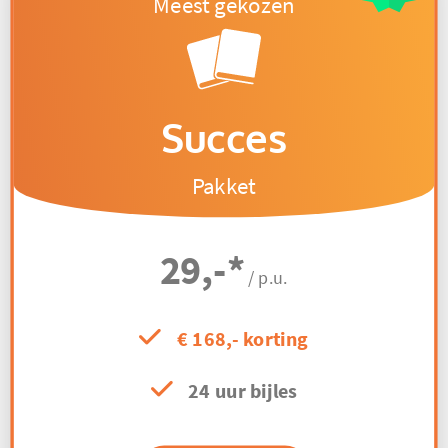
Succes
Pakket
29,-
*
/ p.u.
€ 168,- korting
24 uur bijles