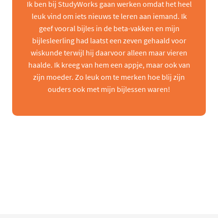
Ik ben bij StudyWorks gaan werken omdat het heel
leuk vind om iets nieuws te leren aan iemand. Ik
geef vooral bijles in de beta-vakken en mijn
bijlesleerling had laatst een zeven gehaald voor
wiskunde terwijl hij daarvoor alleen maar vieren
haalde. Ik kreeg van hem een appje, maar ook van
zijn moeder. Zo leuk om te merken hoe blij zijn
ouders ook met mijn bijlessen waren!