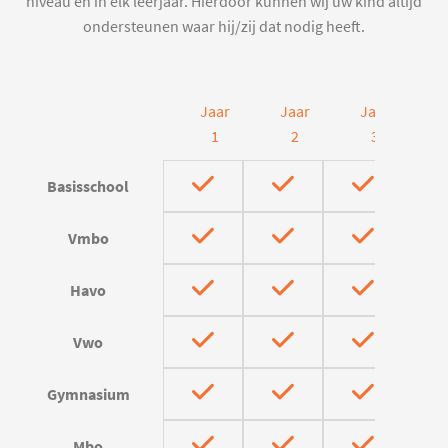
niveau en in elk leerjaar. Hierdoor kunnen wij uw kind altijd
ondersteunen waar hij/zij dat nodig heeft.
Jaar
Jaar
Jaar
J
1
2
3
Basisschool
Vmbo
Havo
Vwo
Gymnasium
Mbo