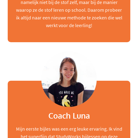
namelijk niet bij de stof zelf, maar bij de manier
waarop ze de stof leren op school. Daarom probeer
ik altijd naar een nieuwe methode te zoeken die wel
werkt voor de leerling!
Coach Luna
Mijn eerste bijles was een erg leuke ervaring. Ik vind
het superfijn dat StudyWorks bijlessen op deze