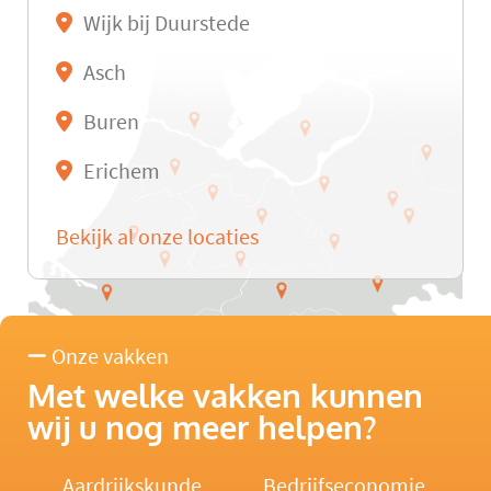
Wijk bij Duurstede
Asch
Buren
Erichem
Bekijk al onze locaties
Onze vakken
Met welke vakken kunnen
wij u nog meer helpen?
Aardrijkskunde
Bedrijfseconomie