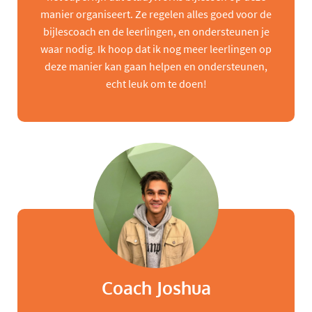
manier organiseert. Ze regelen alles goed voor de
bijlescoach en de leerlingen, en ondersteunen je
waar nodig. Ik hoop dat ik nog meer leerlingen op
deze manier kan gaan helpen en ondersteunen,
echt leuk om te doen!
Coach Joshua