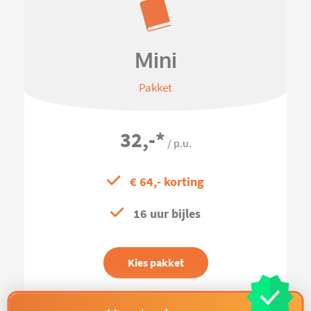
Mini
Pakket
32,-
*
/ p.u.
€ 64,- korting
16 uur bijles
Kies pakket