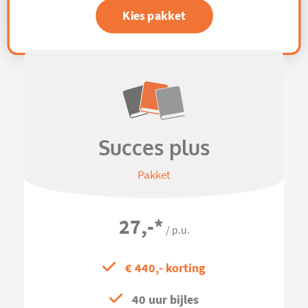
Kies pakket
Succes plus
Pakket
27,-
*
/ p.u.
€ 440,- korting
40 uur bijles