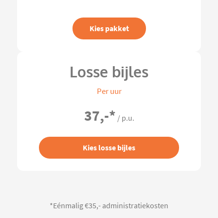
Kies pakket
Losse bijles
Per uur
37,-
*
/ p.u.
Kies losse bijles
*Eénmalig €35,- administratiekosten