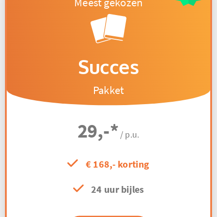
Succes
Pakket
29,-
*
/ p.u.
€ 168,- korting
24 uur bijles