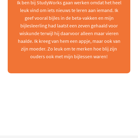
Ik ben bij StudyWorks gaan werken omdat het heel
leuk vind om iets nieuws te leren aan iemand. Ik
geef vooral bijles in de beta-vakken en mijn
bijlesleerling had laatst een zeven gehaald voor
wiskunde terwijl hij daarvoor alleen maar vieren
haalde. Ik kreeg van hem een appje, maar ook van
zijn moeder. Zo leuk om te merken hoe blij zijn
ouders ook met mijn bijlessen waren!