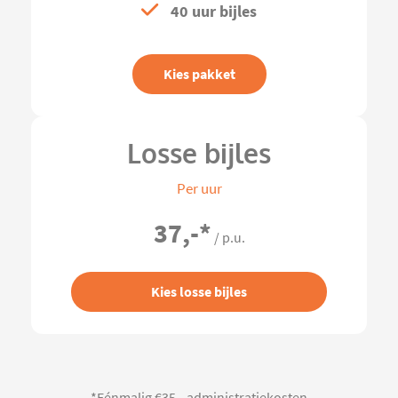
40 uur bijles
Kies pakket
Losse bijles
Per uur
37,-
*
/ p.u.
Kies losse bijles