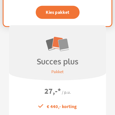
Kies pakket
Succes plus
Pakket
27,-
*
/ p.u.
€ 440,- korting