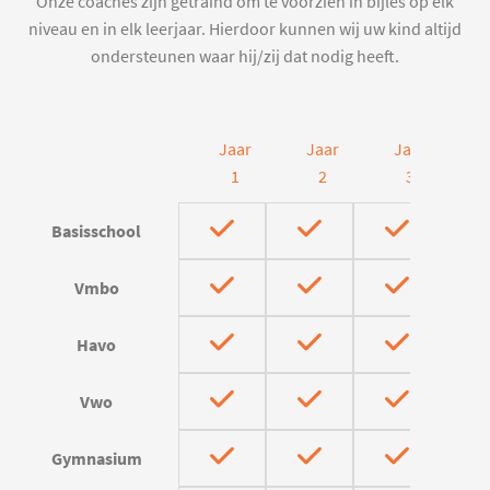
Onze coaches zijn getraind om te voorzien in bijles op elk
niveau en in elk leerjaar. Hierdoor kunnen wij uw kind altijd
ondersteunen waar hij/zij dat nodig heeft.
Jaar
Jaar
Jaar
J
1
2
3
Basisschool
Vmbo
Havo
Vwo
Gymnasium