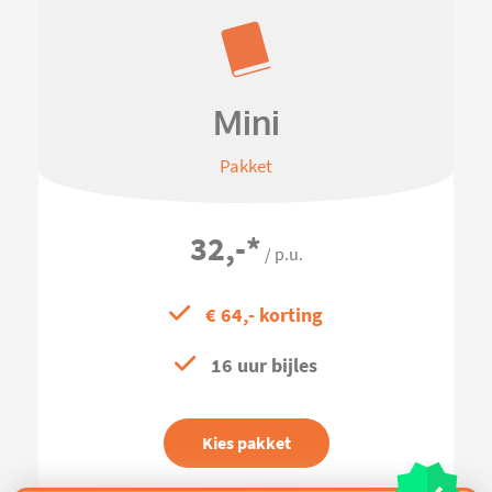
Mini
Pakket
32,-
*
/ p.u.
€ 64,- korting
16 uur bijles
Kies pakket