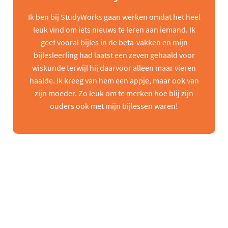
Ik ben bij StudyWorks gaan werken omdat het heel
leuk vind om iets nieuws te leren aan iemand. Ik
geef vooral bijles in de beta-vakken en mijn
bijlesleerling had laatst een zeven gehaald voor
wiskunde terwijl hij daarvoor alleen maar vieren
haalde. Ik kreeg van hem een appje, maar ook van
zijn moeder. Zo leuk om te merken hoe blij zijn
ouders ook met mijn bijlessen waren!