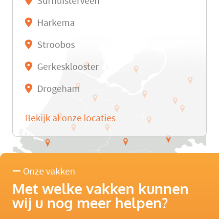
Surhuisterveen
Harkema
Stroobos
Gerkesklooster
Drogeham
Bekijk al onze locaties
Onze vakken
Met welke vakken kunnen
wij u nog meer helpen?