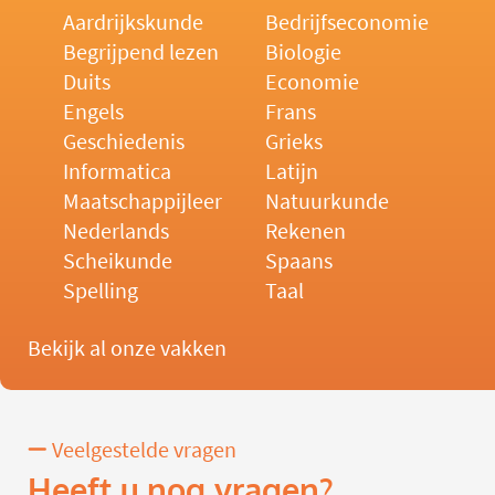
Aardrijkskunde
Bedrijfseconomie
Begrijpend lezen
Biologie
Duits
Economie
Engels
Frans
Geschiedenis
Grieks
Informatica
Latijn
Maatschappijleer
Natuurkunde
Nederlands
Rekenen
Scheikunde
Spaans
Spelling
Taal
Bekijk al onze vakken
Veelgestelde vragen
Heeft u nog vragen?