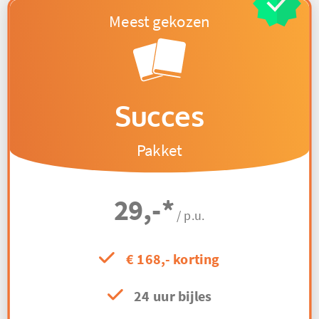
Succes
Pakket
29,-
*
/ p.u.
€ 168,- korting
24 uur bijles