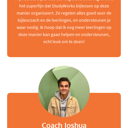
het superfijn dat StudyWorks bijlessen op deze
manier organiseert. Ze regelen alles goed voor de
bijlescoach en de leerlingen, en ondersteunen je
waar nodig. Ik hoop dat ik nog meer leerlingen op
deze manier kan gaan helpen en ondersteunen,
echt leuk om te doen!
Coach Joshua