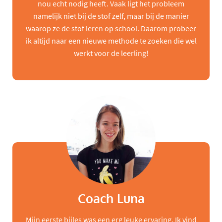
nou echt nodig heeft. Vaak ligt het probleem
namelijk niet bij de stof zelf, maar bij de manier
waarop ze de stof leren op school. Daarom probeer
ik altijd naar een nieuwe methode te zoeken die wel
werkt voor de leerling!
Coach Luna
Mijn eerste bijles was een erg leuke ervaring. Ik vind