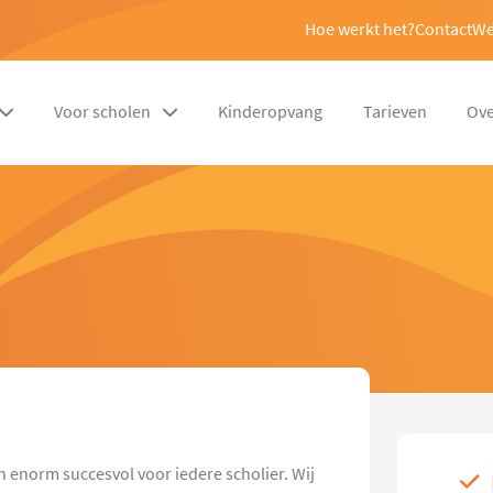
Hoe werkt het?
Contact
We
Voor scholen
Kinderopvang
Tarieven
Ove
n enorm succesvol voor iedere scholier. Wij