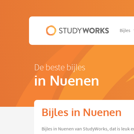
Bijles
De beste bijles
in Nuenen
Bijles in Nuenen
Bijles in Nuenen van StudyWorks, dat is leuk e