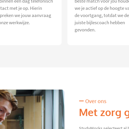
 binnen één dag telefonisch
beste match voor jou houd
tact met je op. Hierin
we je actief op de hoogte v
preken we jouw aanvraag
de voortgang, totdat we de
onze werkwijze.
juiste bijlescoach hebben
gevonden.
Over ons
Met zorg 
StudyWorks selecteert al 