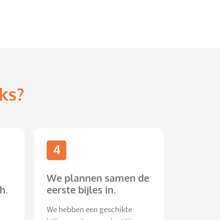
ks?
4
We plannen samen de
h.
eerste bijles in.
We hebben een geschikte