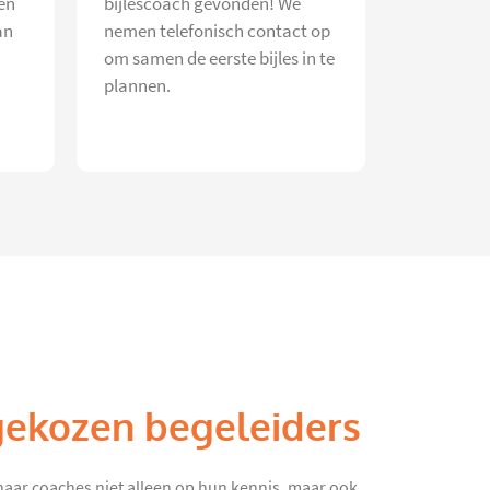
en
bijlescoach gevonden! We
an
nemen telefonisch contact op
om samen de eerste bijles in te
plannen.
gekozen begeleiders
haar coaches niet alleen op hun kennis, maar ook