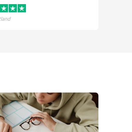
tland