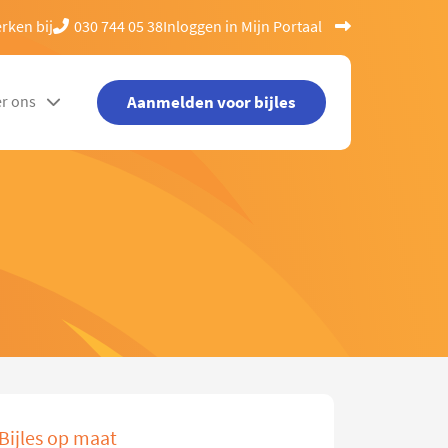
rken bij
030 744 05 38
Inloggen in Mijn Portaal
Aanmelden voor bijles
r ons
Bijles op maat