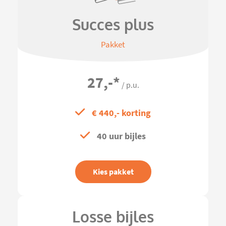
Succes plus
Pakket
27,-
*
/ p.u.
€ 440,- korting
40 uur bijles
Kies pakket
Losse bijles