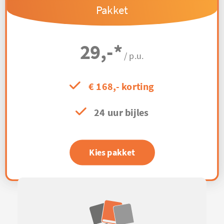
Pakket
29,-
*
/ p.u.
€ 168,- korting
24 uur bijles
Kies pakket