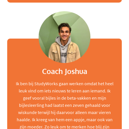
Coach Joshua
Ik ben bij StudyWorks gaan werken omdat het heel
leuk vind om iets nieuws te leren aan iemand. Ik
geef vooral bijles in de beta-vakken en mijn
bijlesleerling had laatst een zeven gehaald voor
wiskunde terwijl hij daarvoor alleen maar vieren
haalde. Ik kreeg van hem een appje, maar ook van
zijn moeder. Zo leuk om te merken hoe blij zijn