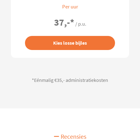
Per uur
37,-
*
/ p.u.
Kies losse bijles
*Eénmalig €35,- administratiekosten
Recensies