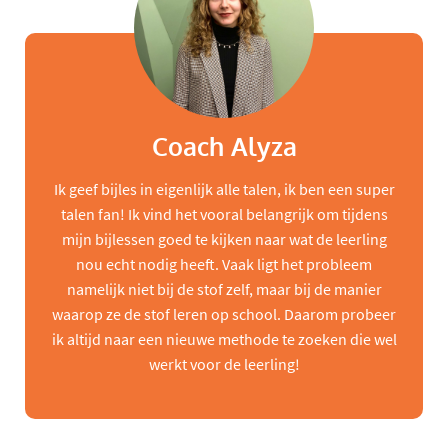
Coach Alyza
Ik geef bijles in eigenlijk alle talen, ik ben een super
talen fan! Ik vind het vooral belangrijk om tijdens
mijn bijlessen goed te kijken naar wat de leerling
nou echt nodig heeft. Vaak ligt het probleem
namelijk niet bij de stof zelf, maar bij de manier
waarop ze de stof leren op school. Daarom probeer
ik altijd naar een nieuwe methode te zoeken die wel
werkt voor de leerling!