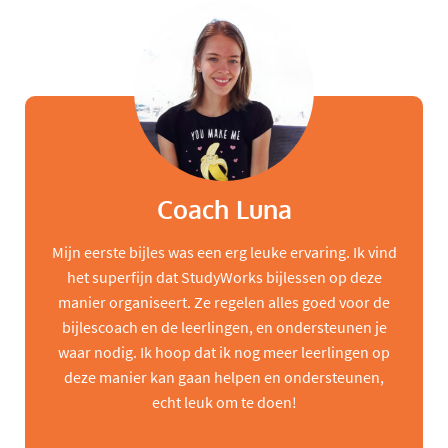
Coach Luna
Mijn eerste bijles was een erg leuke ervaring. Ik vind
het superfijn dat StudyWorks bijlessen op deze
manier organiseert. Ze regelen alles goed voor de
bijlescoach en de leerlingen, en ondersteunen je
waar nodig. Ik hoop dat ik nog meer leerlingen op
deze manier kan gaan helpen en ondersteunen,
echt leuk om te doen!