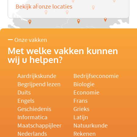
Bekijk al onze locaties
Onze vakken
Met welke vakken kunnen
wij u helpen?
Aardrijkskunde
Bedrijfseconomie
Begrijpend lezen
Biologie
Duits
Economie
Engels
Frans
Geschiedenis
Grieks
Informatica
Latijn
Maatschappijleer
Natuurkunde
Nederlands
Rekenen