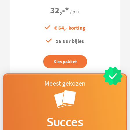
32,-
*
/ p.u.
€ 64,- korting
16 uur bijles
Kies pakket
Succes