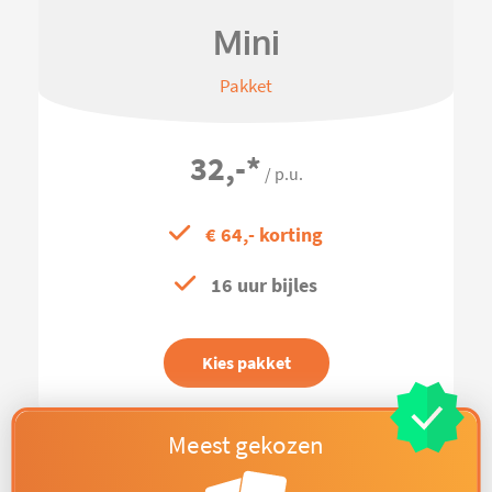
Mini
Pakket
32,-
*
/ p.u.
€ 64,- korting
16 uur bijles
Kies pakket