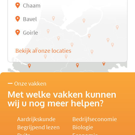
Chaam
Bavel
Goirle
Bekijk al onze locaties
Onze vakken
Met welke vakken kunnen
wij u nog meer helpen?
Aardrijkskunde
Bedrijfseconomie
Begrijpend lezen
Biologie