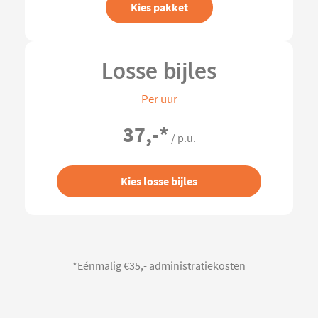
Kies pakket
Losse bijles
Per uur
37,-
*
/ p.u.
Kies losse bijles
*Eénmalig €35,- administratiekosten