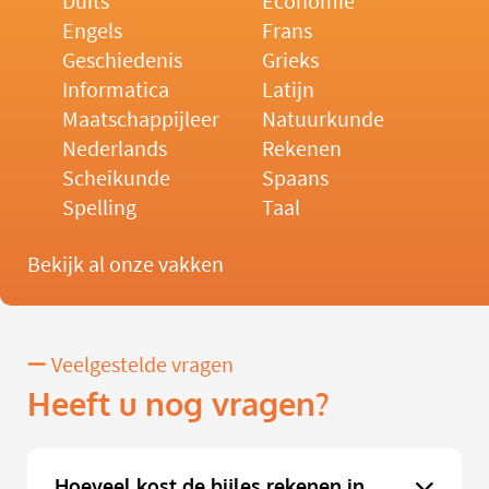
Duits
Economie
Engels
Frans
Geschiedenis
Grieks
Informatica
Latijn
Maatschappijleer
Natuurkunde
Nederlands
Rekenen
Scheikunde
Spaans
Spelling
Taal
Bekijk al onze vakken
Veelgestelde vragen
Heeft u nog vragen?
Hoeveel kost de bijles rekenen in