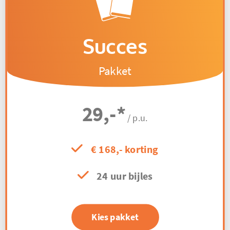
Succes
Pakket
29,-
*
/ p.u.
€ 168,- korting
24 uur bijles
Kies pakket