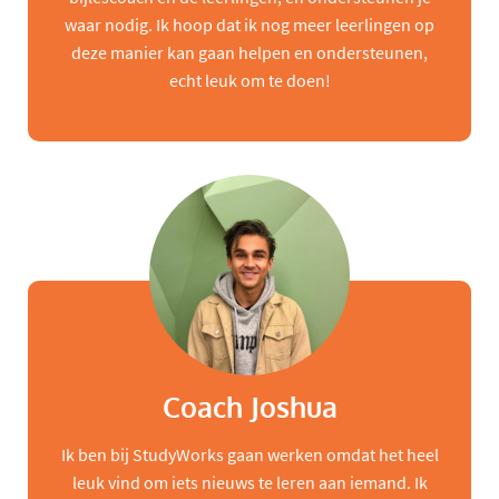
waar nodig. Ik hoop dat ik nog meer leerlingen op
deze manier kan gaan helpen en ondersteunen,
echt leuk om te doen!
Coach Joshua
Ik ben bij StudyWorks gaan werken omdat het heel
leuk vind om iets nieuws te leren aan iemand. Ik