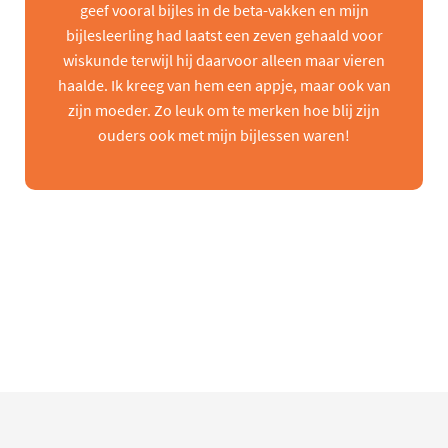
geef vooral bijles in de beta-vakken en mijn
bijlesleerling had laatst een zeven gehaald voor
wiskunde terwijl hij daarvoor alleen maar vieren
haalde. Ik kreeg van hem een appje, maar ook van
zijn moeder. Zo leuk om te merken hoe blij zijn
ouders ook met mijn bijlessen waren!