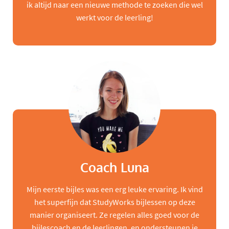
ik altijd naar een nieuwe methode te zoeken die wel
werkt voor de leerling!
Coach Luna
Mijn eerste bijles was een erg leuke ervaring. Ik vind
het superfijn dat StudyWorks bijlessen op deze
manier organiseert. Ze regelen alles goed voor de
bijlescoach en de leerlingen, en ondersteunen je