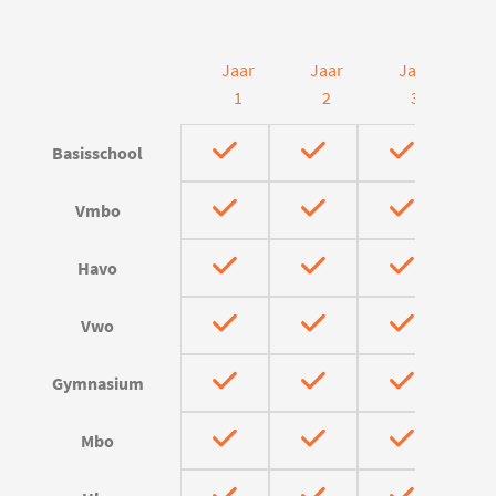
Jaar
Jaar
Jaar
J
1
2
3
Basisschool
Vmbo
Havo
Vwo
Gymnasium
Mbo