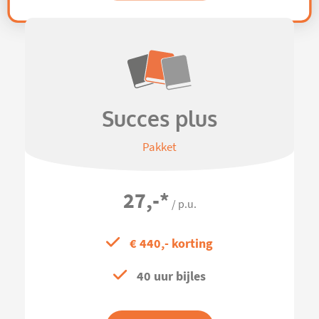
Succes plus
Pakket
27,-
*
/ p.u.
€ 440,- korting
40 uur bijles