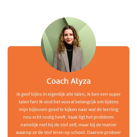
Coach Alyza
Ik geef bijles in eigenlijk alle talen, ik ben een super
talen fan! Ik vind het vooral belangrijk om tijdens
mijn bijlessen goed te kijken naar wat de leerling
nou echt nodig heeft. Vaak ligt het probleem
namelijk niet bij de stof zelf, maar bij de manier
waarop ze de stof leren op school. Daarom probeer